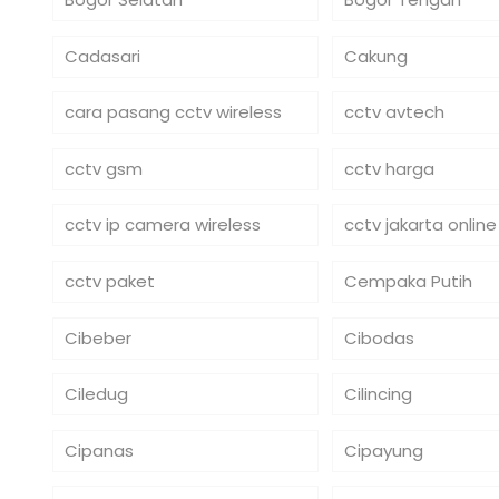
Cadasari
Cakung
cara pasang cctv wireless
cctv avtech
cctv gsm
cctv harga
cctv ip camera wireless
cctv jakarta online
cctv paket
Cempaka Putih
Cibeber
Cibodas
Ciledug
Cilincing
Cipanas
Cipayung