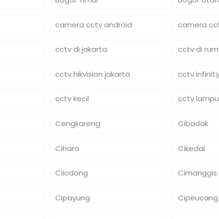
camera cctv android
camera cct
cctv di jakarta
cctv di ru
cctv hikvision jakarta
cctv infinit
cctv kecil
cctv lampu
Cengkareng
Cibadak
Cihara
Cikedal
Cilodong
Cimanggis
Cipayung
Cipeucang