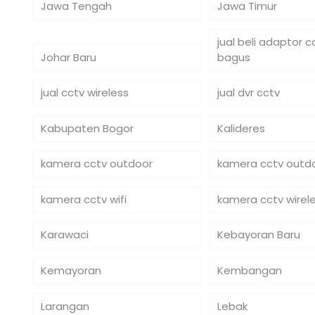
Jawa Tengah
Jawa Timur
jual beli adaptor 
Johar Baru
bagus
jual cctv wireless
jual dvr cctv
Kabupaten Bogor
Kalideres
kamera cctv outdoor
kamera cctv outdo
kamera cctv wifi
kamera cctv wirel
Karawaci
Kebayoran Baru
Kemayoran
Kembangan
Larangan
Lebak