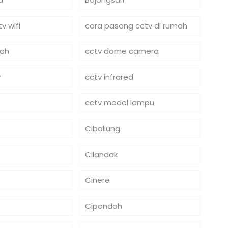
v wifi
cara pasang cctv di rumah
mah
cctv dome camera
y
cctv infrared
cctv model lampu
Cibaliung
Cilandak
Cinere
Cipondoh