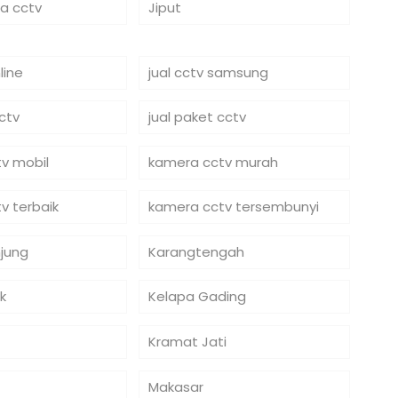
ra cctv
Jiput
line
jual cctv samsung
cctv
jual paket cctv
v mobil
kamera cctv murah
v terbaik
kamera cctv tersembunyi
jung
Karangtengah
k
Kelapa Gading
Kramat Jati
Makasar