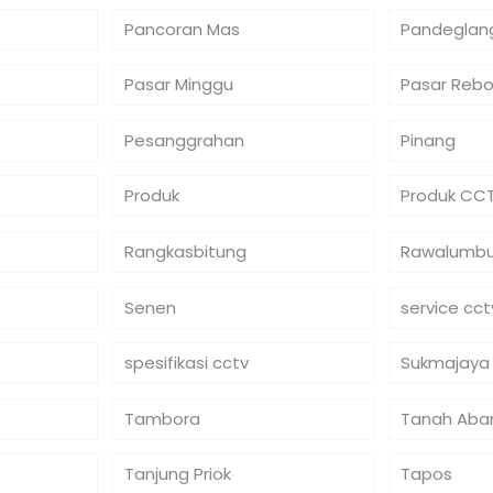
Pancoran Mas
Pandeglan
Pasar Minggu
Pasar Reb
Pesanggrahan
Pinang
Produk
Produk CC
Rangkasbitung
Rawalumb
Senen
service cct
spesifikasi cctv
Sukmajaya
Tambora
Tanah Aba
Tanjung Priok
Tapos