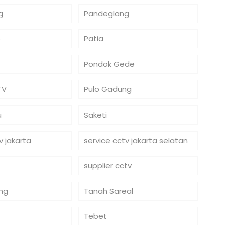
g
Pandeglang
o
Patia
Pondok Gede
TV
Pulo Gadung
u
Saketi
v jakarta
service cctv jakarta selatan
supplier cctv
ng
Tanah Sareal
Tebet