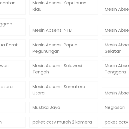
imantan
Mesin Absensi Kepulauan
Riau
Mesin Abse
nggroe
Mesin Absensi NTB
Mesin Abse
ua Barat
Mesin Absensi Papua
Mesin Abse
Pegunungan
Selatan
awesi
Mesin Absensi Sulawesi
Mesin Abse
Tengah
Tenggara
matera
Mesin Absensi Sumatera
Utara
Mesin Abse
Mustika Jaya
Neglasari
n
paket cctv murah 2 kamera
paket cctv