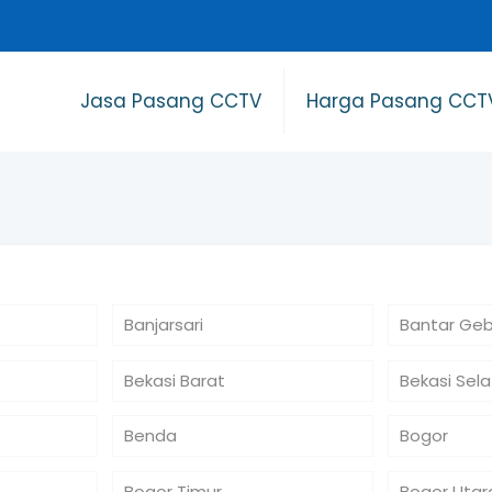
Jasa Pasang CCTV
Harga Pasang CCT
Banjarsari
Bantar Ge
Bekasi Barat
Bekasi Sel
Benda
Bogor
Bogor Timur
Bogor Utar