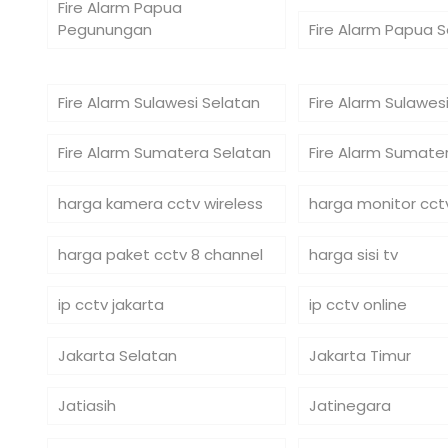
Fire Alarm Papua
Pegunungan
Fire Alarm Papua 
Fire Alarm Sulawesi Selatan
Fire Alarm Sulawe
Fire Alarm Sumatera Selatan
Fire Alarm Sumate
harga kamera cctv wireless
harga monitor cct
harga paket cctv 8 channel
harga sisi tv
ip cctv jakarta
ip cctv online
Jakarta Selatan
Jakarta Timur
Jatiasih
Jatinegara