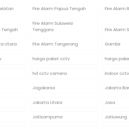
Selatan
Fire Alarm Papua Tengah
Fire Alarm 
Fire Alarm Sulawesi
si Tengah
Tenggara
Fire Alarm 
ra Utara
Fire Alarm Tangerang
Gambir
v
harga paket cctv
harga pake
hd cctv camera
indoor cctv
Jagakarsa
Jakarta Ba
Jakarta Utara
Jasa
Jatisampurna
Jatiuwung