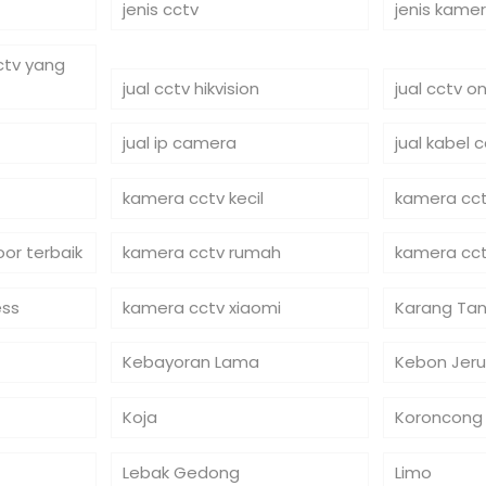
jenis cctv
jenis kame
cctv yang
jual cctv hikvision
jual cctv on
jual ip camera
jual kabel 
kamera cctv kecil
kamera cct
or terbaik
kamera cctv rumah
kamera cct
ess
kamera cctv xiaomi
Karang Tan
Kebayoran Lama
Kebon Jeru
Koja
Koroncong
Lebak Gedong
Limo