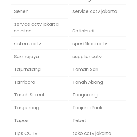
Senen
service cctv jakarta
service cctv jakarta
selatan
Setiabudi
sistem cctv
spesifikasi cctv
Sukmajaya
supplier cctv
Tajurhalang
Taman Sari
Tambora
Tanah Abang
Tanah Sareal
Tangerang
Tangerang
Tanjung Priok
Tapos
Tebet
Tips CCTV
toko cctv jakarta