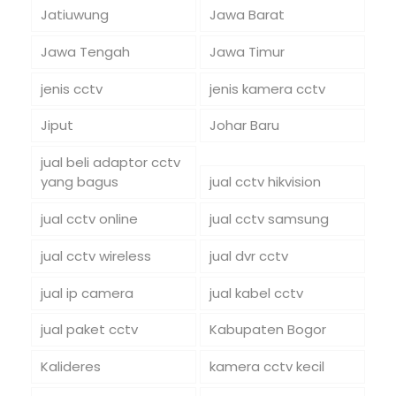
Jatiuwung
Jawa Barat
Jawa Tengah
Jawa Timur
jenis cctv
jenis kamera cctv
Jiput
Johar Baru
jual beli adaptor cctv
yang bagus
jual cctv hikvision
jual cctv online
jual cctv samsung
jual cctv wireless
jual dvr cctv
jual ip camera
jual kabel cctv
jual paket cctv
Kabupaten Bogor
Kalideres
kamera cctv kecil