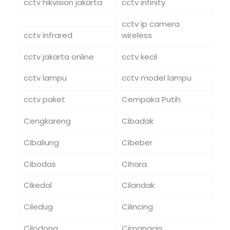
cctv hikvision jakarta
cctv infinity
cctv ip camera
cctv infrared
wireless
cctv jakarta online
cctv kecil
cctv lampu
cctv model lampu
cctv paket
Cempaka Putih
Cengkareng
Cibadak
Cibaliung
Cibeber
Cibodas
Cihara
Cikedal
Cilandak
Ciledug
Cilincing
Cilodong
Cimanggis