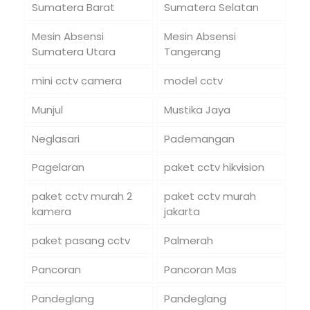
Sumatera Barat
Sumatera Selatan
Mesin Absensi
Mesin Absensi
Sumatera Utara
Tangerang
mini cctv camera
model cctv
Munjul
Mustika Jaya
Neglasari
Pademangan
Pagelaran
paket cctv hikvision
paket cctv murah 2
paket cctv murah
kamera
jakarta
paket pasang cctv
Palmerah
Pancoran
Pancoran Mas
Pandeglang
Pandeglang