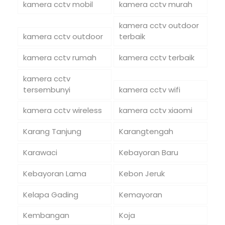
kamera cctv mobil
kamera cctv murah
kamera cctv outdoor
kamera cctv outdoor
terbaik
kamera cctv rumah
kamera cctv terbaik
kamera cctv
tersembunyi
kamera cctv wifi
kamera cctv wireless
kamera cctv xiaomi
Karang Tanjung
Karangtengah
Karawaci
Kebayoran Baru
Kebayoran Lama
Kebon Jeruk
Kelapa Gading
Kemayoran
Kembangan
Koja