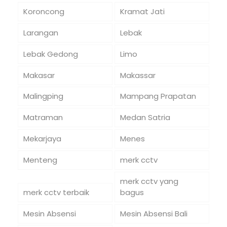
Koroncong
Kramat Jati
Larangan
Lebak
Lebak Gedong
Limo
Makasar
Makassar
Malingping
Mampang Prapatan
Matraman
Medan Satria
Mekarjaya
Menes
Menteng
merk cctv
merk cctv yang
merk cctv terbaik
bagus
Mesin Absensi
Mesin Absensi Bali