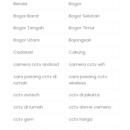
Benda
Bogor
Bogor Barat
Bogor Selatan
Bogor Tengah
Bogor Timur
Bogor Utara
Bojongsari
Cadasari
Cakung
camera cctv android
camera cctv wifi
cara pasang cctv di
cara pasang cctv
rumah
wireless
cctv avtech
cctv di jakarta
cctv di rumah
cctv dome camera
cctv gsm
cctv harga