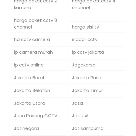
harga paket cctv 2
harga paket cctv 4
kamera
channel
harga paket cctv 8
channel
harga sisi tv
hd cctv camera
indoor cctv
ip camera murah
ip cctv jakarta
ip cctv online
Jagakarsa
Jakarta Barat
Jakarta Pusat
Jakarta Selatan
Jakarta Timur
Jakarta Utara
Jasa
Jasa Pasang CCTV
Jatiasih
Jatinegara
Jatisampurna