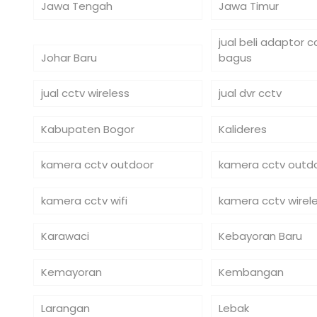
Jawa Tengah
Jawa Timur
jual beli adaptor 
Johar Baru
bagus
jual cctv wireless
jual dvr cctv
Kabupaten Bogor
Kalideres
kamera cctv outdoor
kamera cctv outdo
kamera cctv wifi
kamera cctv wirel
Karawaci
Kebayoran Baru
Kemayoran
Kembangan
Larangan
Lebak