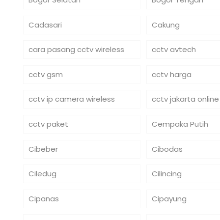
Cadasari
Cakung
cara pasang cctv wireless
cctv avtech
cctv gsm
cctv harga
cctv ip camera wireless
cctv jakarta online
cctv paket
Cempaka Putih
Cibeber
Cibodas
Ciledug
Cilincing
Cipanas
Cipayung