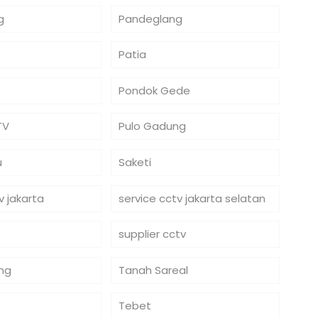
g
Pandeglang
o
Patia
Pondok Gede
TV
Pulo Gadung
u
Saketi
v jakarta
service cctv jakarta selatan
supplier cctv
ng
Tanah Sareal
Tebet