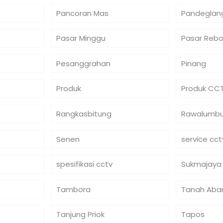
Pancoran Mas
Pandeglan
Pasar Minggu
Pasar Reb
Pesanggrahan
Pinang
Produk
Produk CC
Rangkasbitung
Rawalumb
Senen
service cct
spesifikasi cctv
Sukmajaya
Tambora
Tanah Aba
Tanjung Priok
Tapos