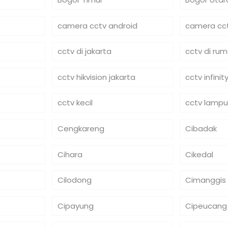
camera cctv android
camera cct
cctv di jakarta
cctv di ru
cctv hikvision jakarta
cctv infinit
cctv kecil
cctv lampu
Cengkareng
Cibadak
Cihara
Cikedal
Cilodong
Cimanggis
Cipayung
Cipeucang