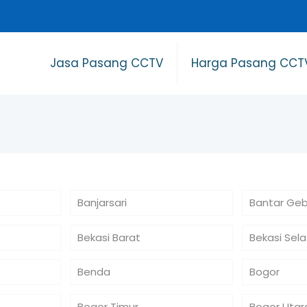
Jasa Pasang CCTV
Harga Pasang CCT
Banjarsari
Bantar Ge
Bekasi Barat
Bekasi Sel
Benda
Bogor
Bogor Timur
Bogor Utar