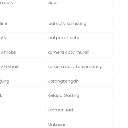
ra cctv
Jiput
line
jual cctv samsung
cctv
jual paket cctv
v mobil
kamera cctv murah
v terbaik
kamera cctv tersembunyi
jung
Karangtengah
k
Kelapa Gading
Kramat Jati
Makasar