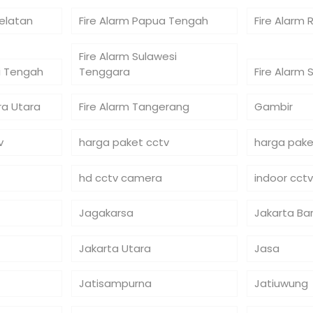
Selatan
Fire Alarm Papua Tengah
Fire Alarm 
Fire Alarm Sulawesi
si Tengah
Tenggara
Fire Alarm 
ra Utara
Fire Alarm Tangerang
Gambir
v
harga paket cctv
harga pake
hd cctv camera
indoor cctv
Jagakarsa
Jakarta Ba
Jakarta Utara
Jasa
Jatisampurna
Jatiuwung