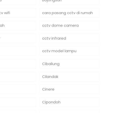
v wifi
cara pasang cctv di rumah
mah
cctv dome camera
y
cctv infrared
cctv model lampu
Cibaliung
Cilandak
Cinere
Cipondoh