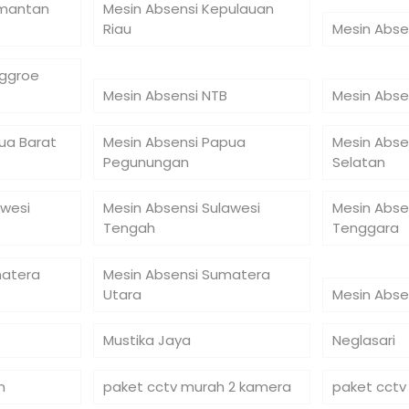
imantan
Mesin Absensi Kepulauan
Riau
Mesin Abse
nggroe
Mesin Absensi NTB
Mesin Abse
ua Barat
Mesin Absensi Papua
Mesin Abse
Pegunungan
Selatan
awesi
Mesin Absensi Sulawesi
Mesin Abse
Tengah
Tenggara
matera
Mesin Absensi Sumatera
Utara
Mesin Abse
Mustika Jaya
Neglasari
n
paket cctv murah 2 kamera
paket cctv