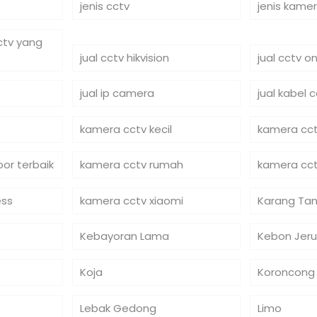
jenis cctv
jenis kame
cctv yang
jual cctv hikvision
jual cctv on
jual ip camera
jual kabel 
kamera cctv kecil
kamera cct
or terbaik
kamera cctv rumah
kamera cct
ess
kamera cctv xiaomi
Karang Tan
Kebayoran Lama
Kebon Jeru
Koja
Koroncong
Lebak Gedong
Limo