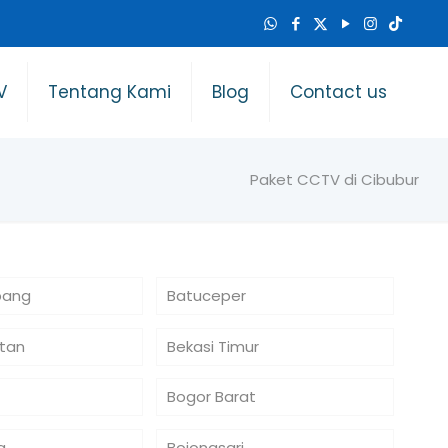
V
Tentang Kami
Blog
Contact us
Paket CCTV di Cibubur
bang
Batuceper
atan
Bekasi Timur
Bogor Barat
a
Bojongsari