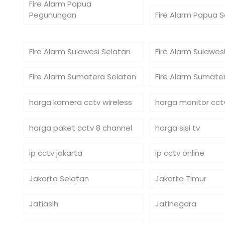
Fire Alarm Papua
Pegunungan
Fire Alarm Papua 
Fire Alarm Sulawesi Selatan
Fire Alarm Sulawe
Fire Alarm Sumatera Selatan
Fire Alarm Sumate
harga kamera cctv wireless
harga monitor cct
harga paket cctv 8 channel
harga sisi tv
ip cctv jakarta
ip cctv online
Jakarta Selatan
Jakarta Timur
Jatiasih
Jatinegara