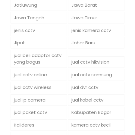
Jatiuwung
Jawa Barat
Jawa Tengah
Jawa Timur
jenis cctv
jenis kamera cctv
Jiput
Johar Baru
jual beli adaptor cctv
yang bagus
jual cctv hikvision
jual cctv online
jual cctv samsung
jual cctv wireless
jual dvr cctv
jual ip camera
jual kabel cctv
jual paket cctv
Kabupaten Bogor
Kalideres
kamera cctv kecil