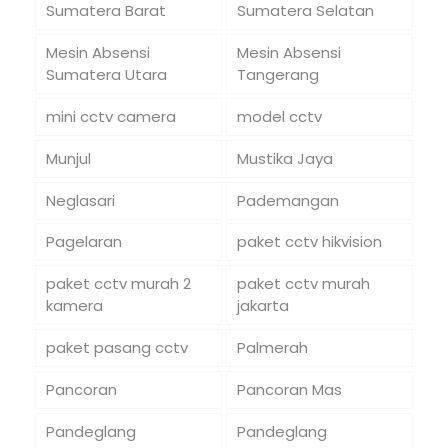
Sumatera Barat
Sumatera Selatan
Mesin Absensi
Mesin Absensi
Sumatera Utara
Tangerang
mini cctv camera
model cctv
Munjul
Mustika Jaya
Neglasari
Pademangan
Pagelaran
paket cctv hikvision
paket cctv murah 2
paket cctv murah
kamera
jakarta
paket pasang cctv
Palmerah
Pancoran
Pancoran Mas
Pandeglang
Pandeglang