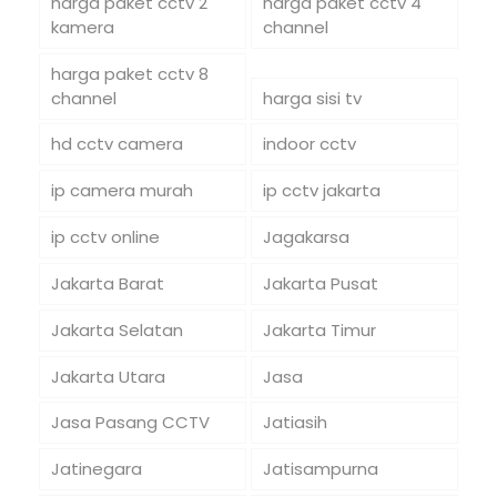
harga paket cctv 2
harga paket cctv 4
kamera
channel
harga paket cctv 8
channel
harga sisi tv
hd cctv camera
indoor cctv
ip camera murah
ip cctv jakarta
ip cctv online
Jagakarsa
Jakarta Barat
Jakarta Pusat
Jakarta Selatan
Jakarta Timur
Jakarta Utara
Jasa
Jasa Pasang CCTV
Jatiasih
Jatinegara
Jatisampurna