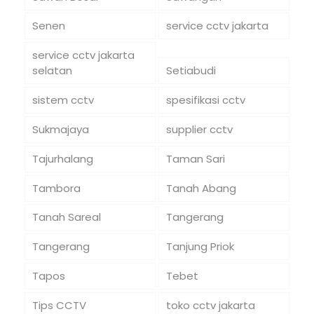
Senen
service cctv jakarta
service cctv jakarta
selatan
Setiabudi
sistem cctv
spesifikasi cctv
Sukmajaya
supplier cctv
Tajurhalang
Taman Sari
Tambora
Tanah Abang
Tanah Sareal
Tangerang
Tangerang
Tanjung Priok
Tapos
Tebet
Tips CCTV
toko cctv jakarta