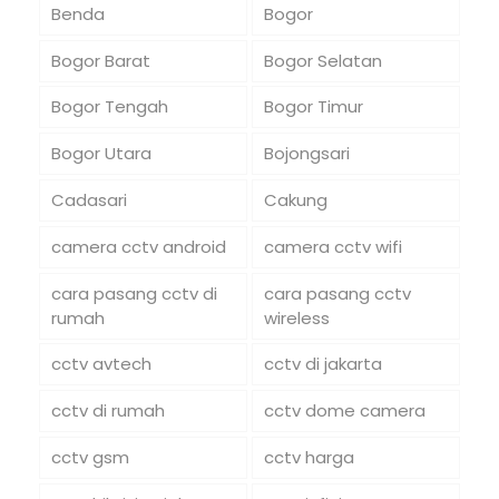
Benda
Bogor
Bogor Barat
Bogor Selatan
Bogor Tengah
Bogor Timur
Bogor Utara
Bojongsari
Cadasari
Cakung
camera cctv android
camera cctv wifi
cara pasang cctv di
cara pasang cctv
rumah
wireless
cctv avtech
cctv di jakarta
cctv di rumah
cctv dome camera
cctv gsm
cctv harga