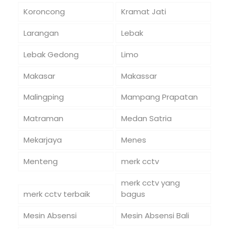
Koroncong
Kramat Jati
Larangan
Lebak
Lebak Gedong
Limo
Makasar
Makassar
Malingping
Mampang Prapatan
Matraman
Medan Satria
Mekarjaya
Menes
Menteng
merk cctv
merk cctv yang
merk cctv terbaik
bagus
Mesin Absensi
Mesin Absensi Bali