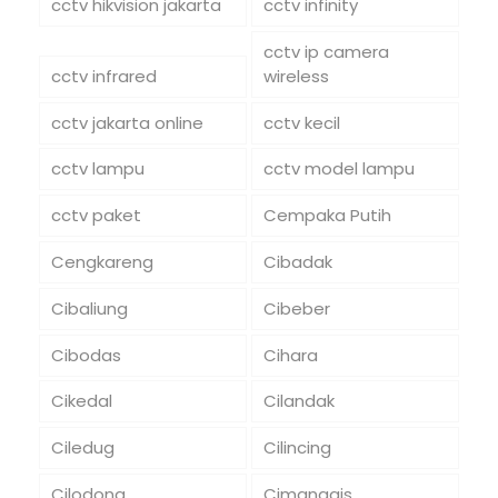
cctv hikvision jakarta
cctv infinity
cctv ip camera
cctv infrared
wireless
cctv jakarta online
cctv kecil
cctv lampu
cctv model lampu
cctv paket
Cempaka Putih
Cengkareng
Cibadak
Cibaliung
Cibeber
Cibodas
Cihara
Cikedal
Cilandak
Ciledug
Cilincing
Cilodong
Cimanggis