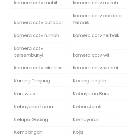
kamera cctv mobil
kamera cctv murah
kamera cctv outdoor
kamera cctv outdoor
terbaik
kamera cctv rumah
kamera cctv terbaik
kamera cctv
tersembunyi
kamera cctv wifi
kamera cctv wireless
kamera cctv xiaomi
Karang Tanjung
Karangtengah
Karawaci
Kebayoran Baru
Kebayoran Lama
Kebon Jeruk
Kelapa Gading
Kemayoran
Kembangan
Koja