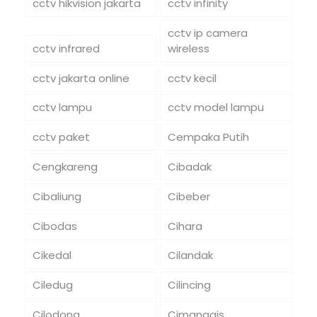
cctv hikvision jakarta
cctv infinity
cctv ip camera
cctv infrared
wireless
cctv jakarta online
cctv kecil
cctv lampu
cctv model lampu
cctv paket
Cempaka Putih
Cengkareng
Cibadak
Cibaliung
Cibeber
Cibodas
Cihara
Cikedal
Cilandak
Ciledug
Cilincing
Cilodong
Cimanggis