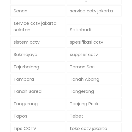
Senen
service cctv jakarta
service cctv jakarta
selatan
Setiabudi
sistem cctv
spesifikasi cctv
Sukmajaya
supplier cctv
Tajurhalang
Taman Sari
Tambora
Tanah Abang
Tanah Sareal
Tangerang
Tangerang
Tanjung Priok
Tapos
Tebet
Tips CCTV
toko cctv jakarta