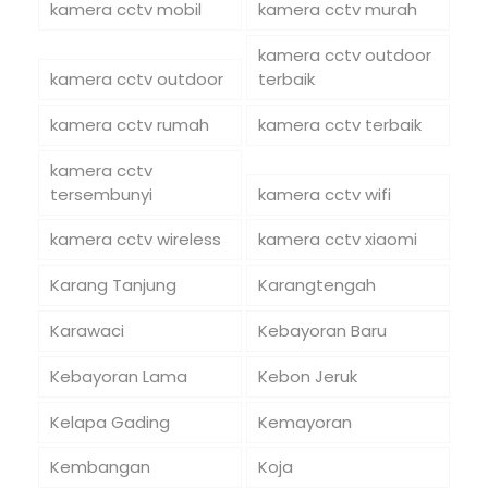
kamera cctv mobil
kamera cctv murah
kamera cctv outdoor
kamera cctv outdoor
terbaik
kamera cctv rumah
kamera cctv terbaik
kamera cctv
tersembunyi
kamera cctv wifi
kamera cctv wireless
kamera cctv xiaomi
Karang Tanjung
Karangtengah
Karawaci
Kebayoran Baru
Kebayoran Lama
Kebon Jeruk
Kelapa Gading
Kemayoran
Kembangan
Koja