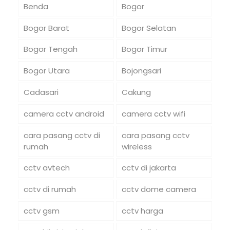
Benda
Bogor
Bogor Barat
Bogor Selatan
Bogor Tengah
Bogor Timur
Bogor Utara
Bojongsari
Cadasari
Cakung
camera cctv android
camera cctv wifi
cara pasang cctv di
cara pasang cctv
rumah
wireless
cctv avtech
cctv di jakarta
cctv di rumah
cctv dome camera
cctv gsm
cctv harga