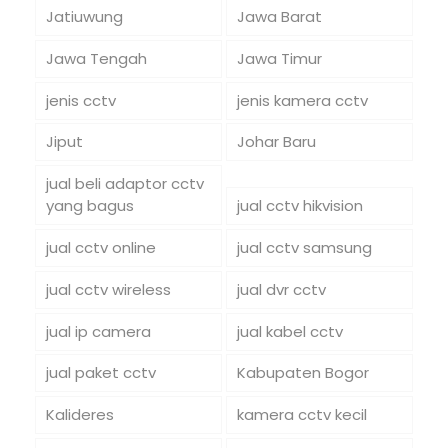
Jatiuwung
Jawa Barat
Jawa Tengah
Jawa Timur
jenis cctv
jenis kamera cctv
Jiput
Johar Baru
jual beli adaptor cctv
yang bagus
jual cctv hikvision
jual cctv online
jual cctv samsung
jual cctv wireless
jual dvr cctv
jual ip camera
jual kabel cctv
jual paket cctv
Kabupaten Bogor
Kalideres
kamera cctv kecil