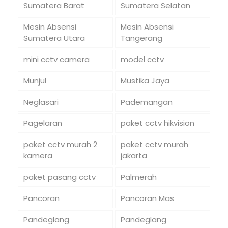
Sumatera Barat
Sumatera Selatan
Mesin Absensi
Mesin Absensi
Sumatera Utara
Tangerang
mini cctv camera
model cctv
Munjul
Mustika Jaya
Neglasari
Pademangan
Pagelaran
paket cctv hikvision
paket cctv murah 2
paket cctv murah
kamera
jakarta
paket pasang cctv
Palmerah
Pancoran
Pancoran Mas
Pandeglang
Pandeglang