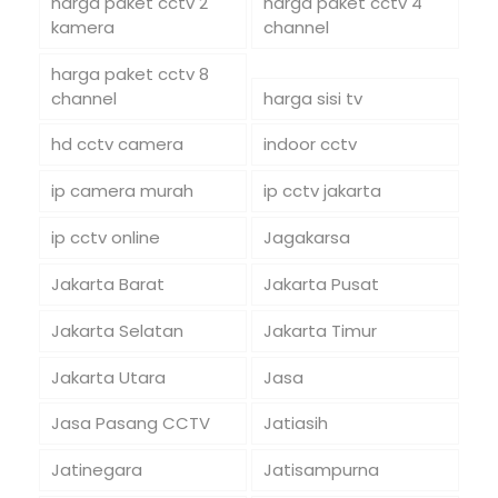
harga paket cctv 2
harga paket cctv 4
kamera
channel
harga paket cctv 8
channel
harga sisi tv
hd cctv camera
indoor cctv
ip camera murah
ip cctv jakarta
ip cctv online
Jagakarsa
Jakarta Barat
Jakarta Pusat
Jakarta Selatan
Jakarta Timur
Jakarta Utara
Jasa
Jasa Pasang CCTV
Jatiasih
Jatinegara
Jatisampurna