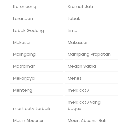
Koroncong
Kramat Jati
Larangan
Lebak
Lebak Gedong
Limo
Makasar
Makassar
Malingping
Mampang Prapatan
Matraman
Medan Satria
Mekarjaya
Menes
Menteng
merk cctv
merk cctv yang
merk cctv terbaik
bagus
Mesin Absensi
Mesin Absensi Bali