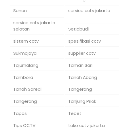
Senen
service cctv jakarta
service cctv jakarta
selatan
Setiabudi
sistem cctv
spesifikasi cctv
Sukmajaya
supplier cctv
Tajurhalang
Taman Sari
Tambora
Tanah Abang
Tanah Sareal
Tangerang
Tangerang
Tanjung Priok
Tapos
Tebet
Tips CCTV
toko cctv jakarta