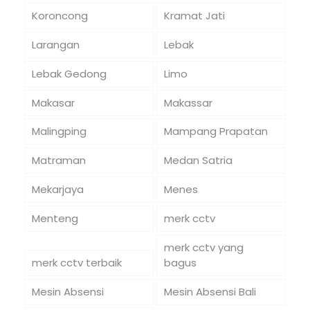
Koroncong
Kramat Jati
Larangan
Lebak
Lebak Gedong
Limo
Makasar
Makassar
Malingping
Mampang Prapatan
Matraman
Medan Satria
Mekarjaya
Menes
Menteng
merk cctv
merk cctv yang
merk cctv terbaik
bagus
Mesin Absensi
Mesin Absensi Bali