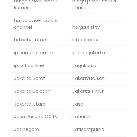
harga paket cctv 2
harga paket cctv 4
kamera
channel
harga paket cctv 8
channel
harga sisi tv
hd cctv camera
indoor cctv
ip camera murah
ip cctv jakarta
ip cctv online
Jagakarsa
Jakarta Barat
Jakarta Pusat
Jakarta Selatan
Jakarta Timur
Jakarta Utara
Jasa
Jasa Pasang CCTV
Jatiasih
Jatinegara
Jatisampurna