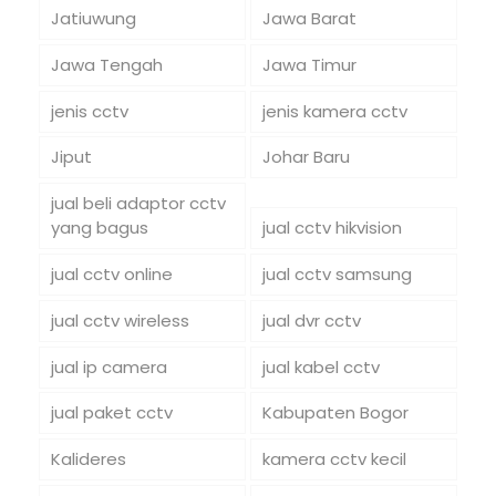
Jatiuwung
Jawa Barat
Jawa Tengah
Jawa Timur
jenis cctv
jenis kamera cctv
Jiput
Johar Baru
jual beli adaptor cctv
yang bagus
jual cctv hikvision
jual cctv online
jual cctv samsung
jual cctv wireless
jual dvr cctv
jual ip camera
jual kabel cctv
jual paket cctv
Kabupaten Bogor
Kalideres
kamera cctv kecil