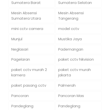
Sumatera Barat
Sumatera Selatan
Mesin Absensi
Mesin Absensi
Sumatera Utara
Tangerang
mini cctv camera
model cctv
Munjul
Mustika Jaya
Neglasari
Pademangan
Pagelaran
paket cctv hikvision
paket cctv murah 2
paket cctv murah
kamera
jakarta
paket pasang cctv
Palmerah
Pancoran
Pancoran Mas
Pandeglang
Pandeglang