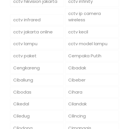
cctv hikvision jakarta
cctv infinity
cctv ip camera
cctv infrared
wireless
cctv jakarta online
cctv kecil
cctv lampu
cctv model lampu
cctv paket
Cempaka Putih
Cengkareng
Cibadak
Cibaliung
Cibeber
Cibodas
Cihara
Cikedal
Cilandak
Ciledug
Cilincing
Cilodong
Cimanggis