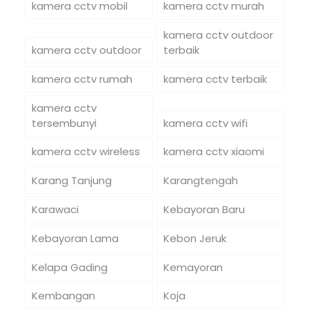
kamera cctv mobil
kamera cctv murah
kamera cctv outdoor
kamera cctv outdoor
terbaik
kamera cctv rumah
kamera cctv terbaik
kamera cctv
tersembunyi
kamera cctv wifi
kamera cctv wireless
kamera cctv xiaomi
Karang Tanjung
Karangtengah
Karawaci
Kebayoran Baru
Kebayoran Lama
Kebon Jeruk
Kelapa Gading
Kemayoran
Kembangan
Koja