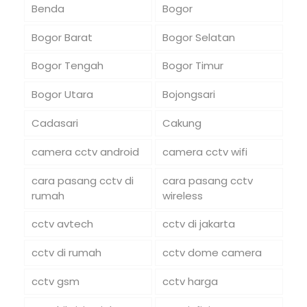
Benda
Bogor
Bogor Barat
Bogor Selatan
Bogor Tengah
Bogor Timur
Bogor Utara
Bojongsari
Cadasari
Cakung
camera cctv android
camera cctv wifi
cara pasang cctv di
cara pasang cctv
rumah
wireless
cctv avtech
cctv di jakarta
cctv di rumah
cctv dome camera
cctv gsm
cctv harga