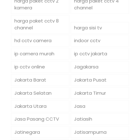
harga paket cctv 2
harga paket cctv 4
kamera
channel
harga paket cctv 8
channel
harga sisi tv
hd cctv camera
indoor cctv
ip camera murah
ip cctv jakarta
ip cctv online
Jagakarsa
Jakarta Barat
Jakarta Pusat
Jakarta Selatan
Jakarta Timur
Jakarta Utara
Jasa
Jasa Pasang CCTV
Jatiasih
Jatinegara
Jatisampurna