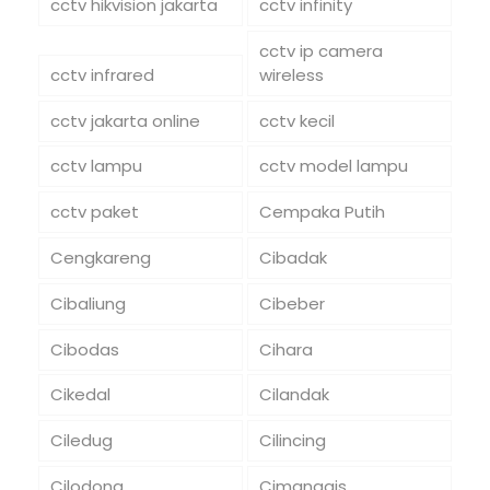
cctv hikvision jakarta
cctv infinity
cctv ip camera
cctv infrared
wireless
cctv jakarta online
cctv kecil
cctv lampu
cctv model lampu
cctv paket
Cempaka Putih
Cengkareng
Cibadak
Cibaliung
Cibeber
Cibodas
Cihara
Cikedal
Cilandak
Ciledug
Cilincing
Cilodong
Cimanggis