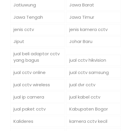
Jatiuwung
Jawa Barat
Jawa Tengah
Jawa Timur
jenis cctv
jenis kamera cctv
Jiput
Johar Baru
jual beli adaptor cctv
yang bagus
jual cctv hikvision
jual cctv online
jual cctv samsung
jual cctv wireless
jual dvr cctv
jual ip camera
jual kabel cctv
jual paket cctv
Kabupaten Bogor
Kalideres
kamera cctv kecil