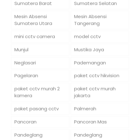
Sumatera Barat
Sumatera Selatan
Mesin Absensi
Mesin Absensi
Sumatera Utara
Tangerang
mini cctv camera
model cctv
Munjul
Mustika Jaya
Neglasari
Pademangan
Pagelaran
paket cctv hikvision
paket cctv murah 2
paket cctv murah
kamera
jakarta
paket pasang cctv
Palmerah
Pancoran
Pancoran Mas
Pandeglang
Pandeglang