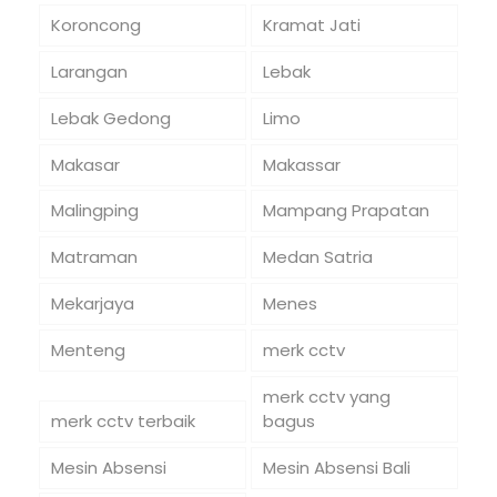
Koroncong
Kramat Jati
Larangan
Lebak
Lebak Gedong
Limo
Makasar
Makassar
Malingping
Mampang Prapatan
Matraman
Medan Satria
Mekarjaya
Menes
Menteng
merk cctv
merk cctv yang
merk cctv terbaik
bagus
Mesin Absensi
Mesin Absensi Bali