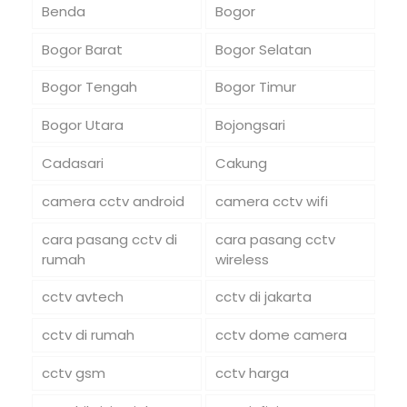
Benda
Bogor
Bogor Barat
Bogor Selatan
Bogor Tengah
Bogor Timur
Bogor Utara
Bojongsari
Cadasari
Cakung
camera cctv android
camera cctv wifi
cara pasang cctv di
cara pasang cctv
rumah
wireless
cctv avtech
cctv di jakarta
cctv di rumah
cctv dome camera
cctv gsm
cctv harga