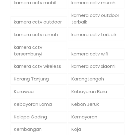
kamera cctv mobil
kamera cctv murah
kamera cctv outdoor
kamera cctv outdoor
terbaik
kamera cctv rumah
kamera cctv terbaik
kamera cctv
tersembunyi
kamera cctv wifi
kamera cctv wireless
kamera cctv xiaomi
Karang Tanjung
Karangtengah
Karawaci
Kebayoran Baru
Kebayoran Lama
Kebon Jeruk
Kelapa Gading
Kemayoran
Kembangan
Koja