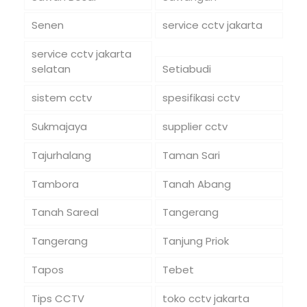
Senen
service cctv jakarta
service cctv jakarta
selatan
Setiabudi
sistem cctv
spesifikasi cctv
Sukmajaya
supplier cctv
Tajurhalang
Taman Sari
Tambora
Tanah Abang
Tanah Sareal
Tangerang
Tangerang
Tanjung Priok
Tapos
Tebet
Tips CCTV
toko cctv jakarta