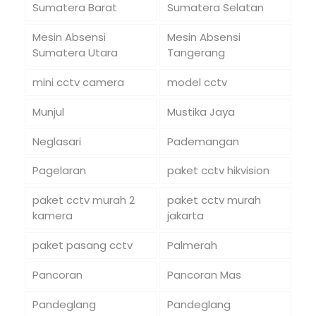
Sumatera Barat
Sumatera Selatan
Mesin Absensi
Mesin Absensi
Sumatera Utara
Tangerang
mini cctv camera
model cctv
Munjul
Mustika Jaya
Neglasari
Pademangan
Pagelaran
paket cctv hikvision
paket cctv murah 2
paket cctv murah
kamera
jakarta
paket pasang cctv
Palmerah
Pancoran
Pancoran Mas
Pandeglang
Pandeglang