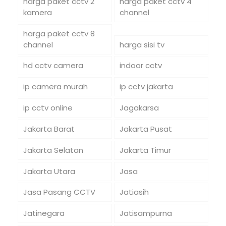
harga paket cctv 2
harga paket cctv 4
kamera
channel
harga paket cctv 8
channel
harga sisi tv
hd cctv camera
indoor cctv
ip camera murah
ip cctv jakarta
ip cctv online
Jagakarsa
Jakarta Barat
Jakarta Pusat
Jakarta Selatan
Jakarta Timur
Jakarta Utara
Jasa
Jasa Pasang CCTV
Jatiasih
Jatinegara
Jatisampurna