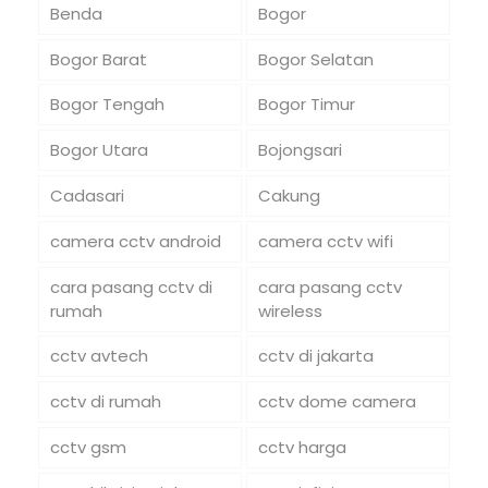
Benda
Bogor
Bogor Barat
Bogor Selatan
Bogor Tengah
Bogor Timur
Bogor Utara
Bojongsari
Cadasari
Cakung
camera cctv android
camera cctv wifi
cara pasang cctv di
cara pasang cctv
rumah
wireless
cctv avtech
cctv di jakarta
cctv di rumah
cctv dome camera
cctv gsm
cctv harga