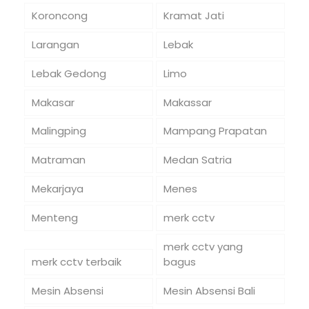
Koroncong
Kramat Jati
Larangan
Lebak
Lebak Gedong
Limo
Makasar
Makassar
Malingping
Mampang Prapatan
Matraman
Medan Satria
Mekarjaya
Menes
Menteng
merk cctv
merk cctv yang
merk cctv terbaik
bagus
Mesin Absensi
Mesin Absensi Bali