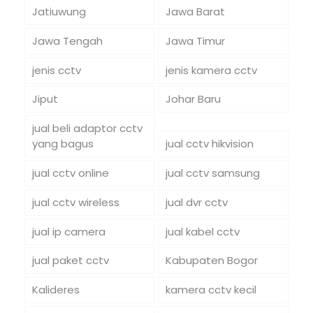
Jatiuwung
Jawa Barat
Jawa Tengah
Jawa Timur
jenis cctv
jenis kamera cctv
Jiput
Johar Baru
jual beli adaptor cctv
yang bagus
jual cctv hikvision
jual cctv online
jual cctv samsung
jual cctv wireless
jual dvr cctv
jual ip camera
jual kabel cctv
jual paket cctv
Kabupaten Bogor
Kalideres
kamera cctv kecil