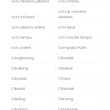
cctv hikvision jakarta
cctv infinity
cctv ip camera
cctv infrared
wireless
cctv jakarta online
cctv kecil
cctv lampu
cctv model lampu
cctv paket
Cempaka Putih
Cengkareng
Cibadak
Cibaliung
Cibeber
Cibodas
Cihara
Cikedal
Cilandak
Ciledug
Cilincing
Cilodong
Cimanggis