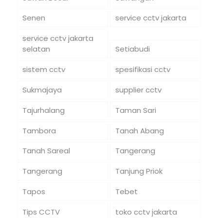
Senen
service cctv jakarta
service cctv jakarta
selatan
Setiabudi
sistem cctv
spesifikasi cctv
Sukmajaya
supplier cctv
Tajurhalang
Taman Sari
Tambora
Tanah Abang
Tanah Sareal
Tangerang
Tangerang
Tanjung Priok
Tapos
Tebet
Tips CCTV
toko cctv jakarta