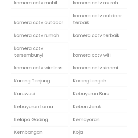
kamera cctv mobil
kamera cctv murah
kamera cctv outdoor
kamera cctv outdoor
terbaik
kamera cctv rumah
kamera cctv terbaik
kamera cctv
tersembunyi
kamera cctv wifi
kamera cctv wireless
kamera cctv xiaomi
Karang Tanjung
Karangtengah
Karawaci
Kebayoran Baru
Kebayoran Lama
Kebon Jeruk
Kelapa Gading
Kemayoran
Kembangan
Koja