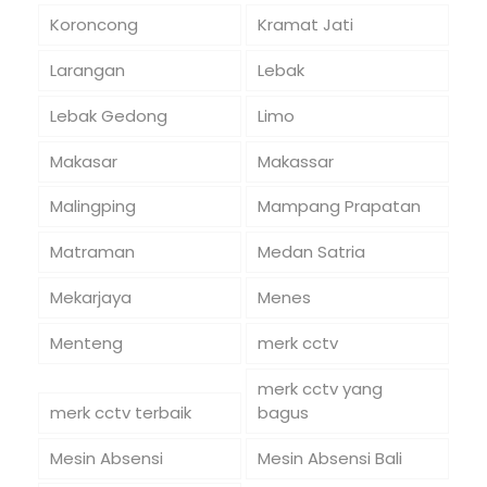
Koroncong
Kramat Jati
Larangan
Lebak
Lebak Gedong
Limo
Makasar
Makassar
Malingping
Mampang Prapatan
Matraman
Medan Satria
Mekarjaya
Menes
Menteng
merk cctv
merk cctv yang
merk cctv terbaik
bagus
Mesin Absensi
Mesin Absensi Bali