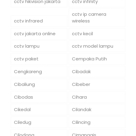
cctv hikvision jakarta
cctv infinity
cctv ip camera
cctv infrared
wireless
cctv jakarta online
cctv kecil
cctv lampu
cctv model lampu
cctv paket
Cempaka Putih
Cengkareng
Cibadak
Cibaliung
Cibeber
Cibodas
Cihara
Cikedal
Cilandak
Ciledug
Cilincing
Cilodong
Cimanggis