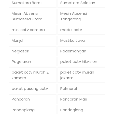
Sumatera Barat
Sumatera Selatan
Mesin Absensi
Mesin Absensi
Sumatera Utara
Tangerang
mini cctv camera
model cctv
Munjul
Mustika Jaya
Neglasari
Pademangan
Pagelaran
paket cctv hikvision
paket cctv murah 2
paket cctv murah
kamera
jakarta
paket pasang cctv
Palmerah
Pancoran
Pancoran Mas
Pandeglang
Pandeglang