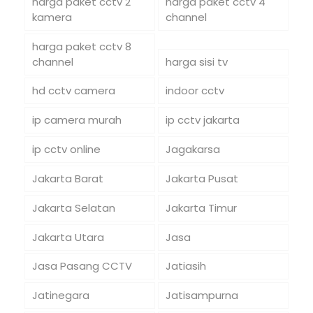
harga paket cctv 2
harga paket cctv 4
kamera
channel
harga paket cctv 8
channel
harga sisi tv
hd cctv camera
indoor cctv
ip camera murah
ip cctv jakarta
ip cctv online
Jagakarsa
Jakarta Barat
Jakarta Pusat
Jakarta Selatan
Jakarta Timur
Jakarta Utara
Jasa
Jasa Pasang CCTV
Jatiasih
Jatinegara
Jatisampurna