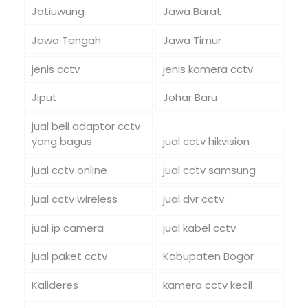
Jatiuwung
Jawa Barat
Jawa Tengah
Jawa Timur
jenis cctv
jenis kamera cctv
Jiput
Johar Baru
jual beli adaptor cctv
yang bagus
jual cctv hikvision
jual cctv online
jual cctv samsung
jual cctv wireless
jual dvr cctv
jual ip camera
jual kabel cctv
jual paket cctv
Kabupaten Bogor
Kalideres
kamera cctv kecil