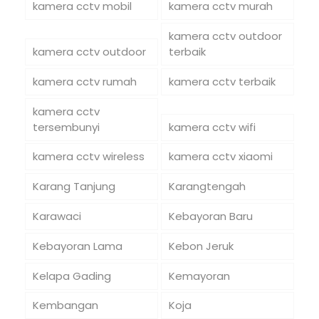
kamera cctv mobil
kamera cctv murah
kamera cctv outdoor
kamera cctv outdoor
terbaik
kamera cctv rumah
kamera cctv terbaik
kamera cctv
tersembunyi
kamera cctv wifi
kamera cctv wireless
kamera cctv xiaomi
Karang Tanjung
Karangtengah
Karawaci
Kebayoran Baru
Kebayoran Lama
Kebon Jeruk
Kelapa Gading
Kemayoran
Kembangan
Koja