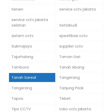
Senen
service cctv jakarta
service cctv jakarta
selatan
Setiabudi
sistem cctv
spesifikasi cctv
Sukmajaya
supplier cctv
Tajurhalang
Taman Sari
Tambora
Tanah Abang
Tanah Sareal
Tangerang
Tangerang
Tanjung Priok
Tapos
Tebet
Tips CCTV
toko cctv jakarta