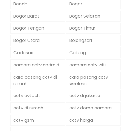
Benda
Bogor
Bogor Barat
Bogor Selatan
Bogor Tengah
Bogor Timur
Bogor Utara
Bojongsari
Cadasari
Cakung
camera cctv android
camera cctv wifi
cara pasang cctv di
cara pasang cctv
rumah
wireless
cctv avtech
cctv di jakarta
cctv di rumah
cctv dome camera
cctv gsm
cctv harga