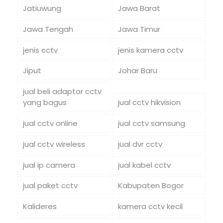
Jatiuwung
Jawa Barat
Jawa Tengah
Jawa Timur
jenis cctv
jenis kamera cctv
Jiput
Johar Baru
jual beli adaptor cctv
yang bagus
jual cctv hikvision
jual cctv online
jual cctv samsung
jual cctv wireless
jual dvr cctv
jual ip camera
jual kabel cctv
jual paket cctv
Kabupaten Bogor
Kalideres
kamera cctv kecil