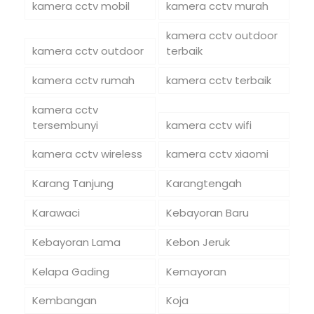
kamera cctv mobil
kamera cctv murah
kamera cctv outdoor
kamera cctv outdoor
terbaik
kamera cctv rumah
kamera cctv terbaik
kamera cctv
tersembunyi
kamera cctv wifi
kamera cctv wireless
kamera cctv xiaomi
Karang Tanjung
Karangtengah
Karawaci
Kebayoran Baru
Kebayoran Lama
Kebon Jeruk
Kelapa Gading
Kemayoran
Kembangan
Koja