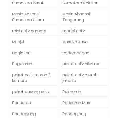
Sumatera Barat
Sumatera Selatan
Mesin Absensi
Mesin Absensi
Sumatera Utara
Tangerang
mini cctv camera
model cctv
Munjul
Mustika Jaya
Neglasari
Pademangan
Pagelaran
paket cctv hikvision
paket cctv murah 2
paket cctv murah
kamera
jakarta
paket pasang cctv
Palmerah
Pancoran
Pancoran Mas
Pandeglang
Pandeglang