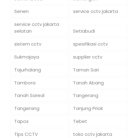
Senen
service cctv jakarta
service cctv jakarta
selatan
Setiabudi
sistem cctv
spesifikasi cctv
Sukmajaya
supplier cctv
Tajurhalang
Taman Sari
Tambora
Tanah Abang
Tanah Sareal
Tangerang
Tangerang
Tanjung Priok
Tapos
Tebet
Tips CCTV
toko cctv jakarta