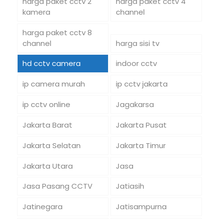
harga paket cctv 2
harga paket cctv 4
kamera
channel
harga paket cctv 8
channel
harga sisi tv
hd cctv camera
indoor cctv
ip camera murah
ip cctv jakarta
ip cctv online
Jagakarsa
Jakarta Barat
Jakarta Pusat
Jakarta Selatan
Jakarta Timur
Jakarta Utara
Jasa
Jasa Pasang CCTV
Jatiasih
Jatinegara
Jatisampurna