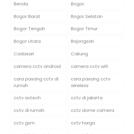
Benda
Bogor
Bogor Barat
Bogor Selatan
Bogor Tengah
Bogor Timur
Bogor Utara
Bojongsari
Cadasari
Cakung
camera cctv android
camera cctv wifi
cara pasang cctv di
cara pasang cctv
rumah
wireless
cctv avtech
cctv di jakarta
cctv di rumah
cctv dome camera
cctv gsm
cctv harga