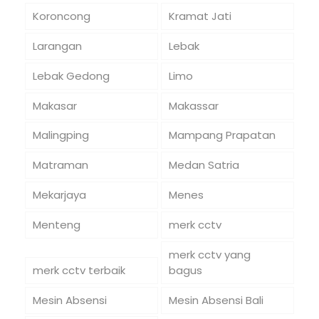
Koroncong
Kramat Jati
Larangan
Lebak
Lebak Gedong
Limo
Makasar
Makassar
Malingping
Mampang Prapatan
Matraman
Medan Satria
Mekarjaya
Menes
Menteng
merk cctv
merk cctv yang
merk cctv terbaik
bagus
Mesin Absensi
Mesin Absensi Bali