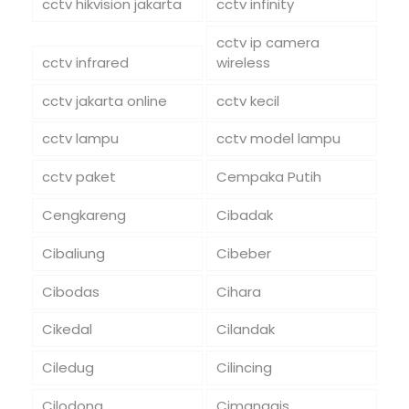
cctv hikvision jakarta
cctv infinity
cctv ip camera
cctv infrared
wireless
cctv jakarta online
cctv kecil
cctv lampu
cctv model lampu
cctv paket
Cempaka Putih
Cengkareng
Cibadak
Cibaliung
Cibeber
Cibodas
Cihara
Cikedal
Cilandak
Ciledug
Cilincing
Cilodong
Cimanggis