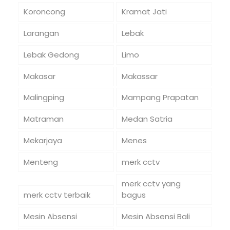
Koroncong
Kramat Jati
Larangan
Lebak
Lebak Gedong
Limo
Makasar
Makassar
Malingping
Mampang Prapatan
Matraman
Medan Satria
Mekarjaya
Menes
Menteng
merk cctv
merk cctv yang
merk cctv terbaik
bagus
Mesin Absensi
Mesin Absensi Bali