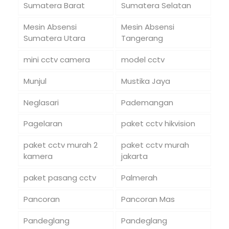
Sumatera Barat
Sumatera Selatan
Mesin Absensi
Mesin Absensi
Sumatera Utara
Tangerang
mini cctv camera
model cctv
Munjul
Mustika Jaya
Neglasari
Pademangan
Pagelaran
paket cctv hikvision
paket cctv murah 2
paket cctv murah
kamera
jakarta
paket pasang cctv
Palmerah
Pancoran
Pancoran Mas
Pandeglang
Pandeglang