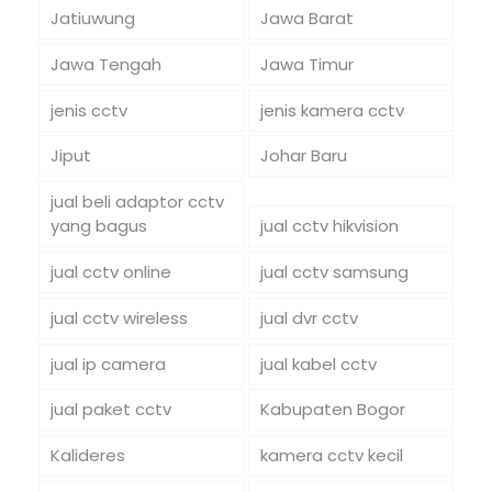
Jatiuwung
Jawa Barat
Jawa Tengah
Jawa Timur
jenis cctv
jenis kamera cctv
Jiput
Johar Baru
jual beli adaptor cctv
yang bagus
jual cctv hikvision
jual cctv online
jual cctv samsung
jual cctv wireless
jual dvr cctv
jual ip camera
jual kabel cctv
jual paket cctv
Kabupaten Bogor
Kalideres
kamera cctv kecil