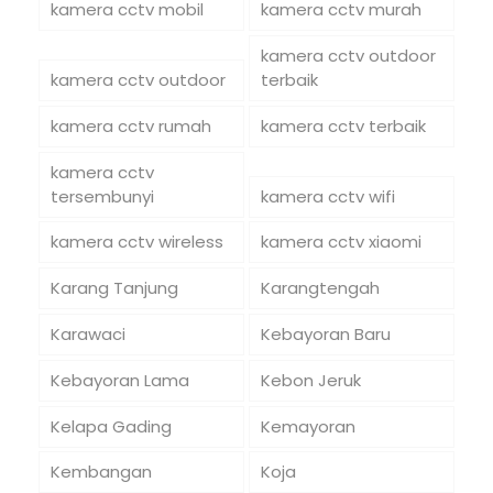
kamera cctv mobil
kamera cctv murah
kamera cctv outdoor
kamera cctv outdoor
terbaik
kamera cctv rumah
kamera cctv terbaik
kamera cctv
tersembunyi
kamera cctv wifi
kamera cctv wireless
kamera cctv xiaomi
Karang Tanjung
Karangtengah
Karawaci
Kebayoran Baru
Kebayoran Lama
Kebon Jeruk
Kelapa Gading
Kemayoran
Kembangan
Koja