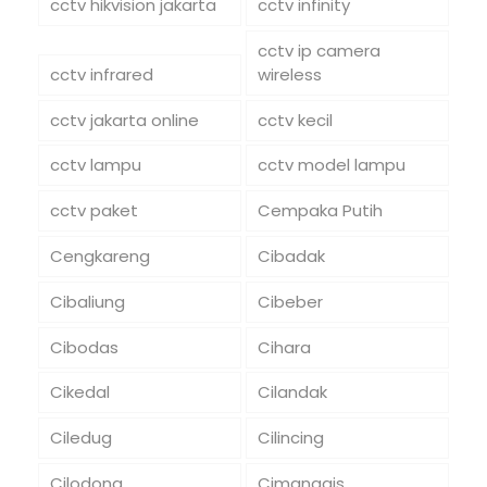
cctv hikvision jakarta
cctv infinity
cctv ip camera
cctv infrared
wireless
cctv jakarta online
cctv kecil
cctv lampu
cctv model lampu
cctv paket
Cempaka Putih
Cengkareng
Cibadak
Cibaliung
Cibeber
Cibodas
Cihara
Cikedal
Cilandak
Ciledug
Cilincing
Cilodong
Cimanggis