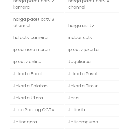
harga paket cctv 2
harga paket cctv 4
kamera
channel
harga paket cctv 8
channel
harga sisi tv
hd cctv camera
indoor cctv
ip camera murah
ip cctv jakarta
ip cctv online
Jagakarsa
Jakarta Barat
Jakarta Pusat
Jakarta Selatan
Jakarta Timur
Jakarta Utara
Jasa
Jasa Pasang CCTV
Jatiasih
Jatinegara
Jatisampurna