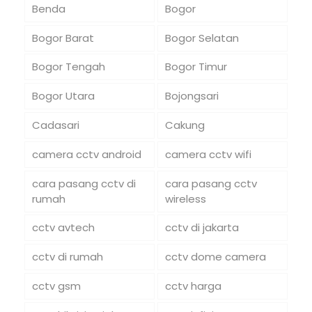
Benda
Bogor
Bogor Barat
Bogor Selatan
Bogor Tengah
Bogor Timur
Bogor Utara
Bojongsari
Cadasari
Cakung
camera cctv android
camera cctv wifi
cara pasang cctv di
cara pasang cctv
rumah
wireless
cctv avtech
cctv di jakarta
cctv di rumah
cctv dome camera
cctv gsm
cctv harga