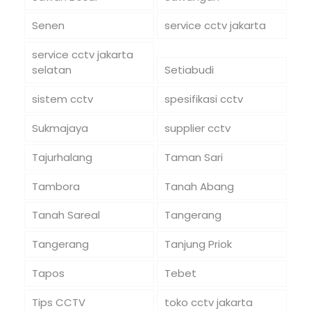
Senen
service cctv jakarta
service cctv jakarta
selatan
Setiabudi
sistem cctv
spesifikasi cctv
Sukmajaya
supplier cctv
Tajurhalang
Taman Sari
Tambora
Tanah Abang
Tanah Sareal
Tangerang
Tangerang
Tanjung Priok
Tapos
Tebet
Tips CCTV
toko cctv jakarta