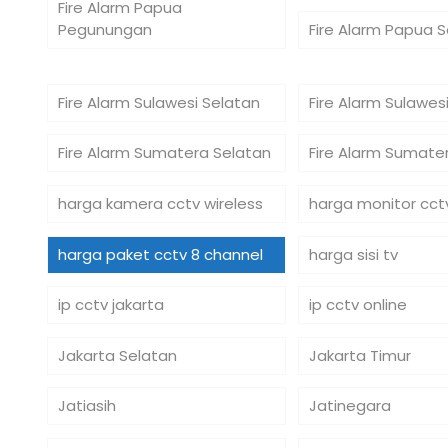
Fire Alarm Papua
Pegunungan
Fire Alarm Papua 
Fire Alarm Sulawesi Selatan
Fire Alarm Sulawe
Fire Alarm Sumatera Selatan
Fire Alarm Sumate
harga kamera cctv wireless
harga monitor cct
harga paket cctv 8 channel
harga sisi tv
ip cctv jakarta
ip cctv online
Jakarta Selatan
Jakarta Timur
Jatiasih
Jatinegara