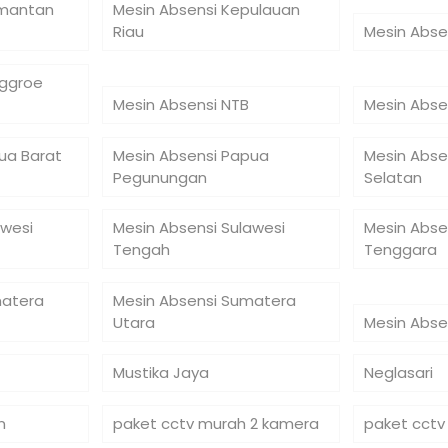
imantan
Mesin Absensi Kepulauan
Riau
Mesin Abse
nggroe
Mesin Absensi NTB
Mesin Abse
ua Barat
Mesin Absensi Papua
Mesin Abse
Pegunungan
Selatan
awesi
Mesin Absensi Sulawesi
Mesin Abse
Tengah
Tenggara
matera
Mesin Absensi Sumatera
Utara
Mesin Abse
Mustika Jaya
Neglasari
n
paket cctv murah 2 kamera
paket cctv