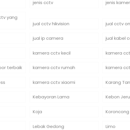
jenis cctv
jenis kame
cctv yang
jual cctv hikvision
jual cctv on
jual ip camera
jual kabel 
kamera cctv kecil
kamera cct
or terbaik
kamera cctv rumah
kamera cct
ess
kamera cctv xiaomi
Karang Tan
Kebayoran Lama
Kebon Jeru
Koja
Koroncong
Lebak Gedong
Limo