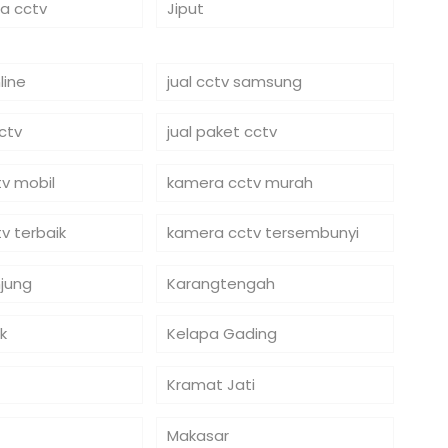
ra cctv
Jiput
line
jual cctv samsung
cctv
jual paket cctv
v mobil
kamera cctv murah
v terbaik
kamera cctv tersembunyi
jung
Karangtengah
k
Kelapa Gading
Kramat Jati
Makasar