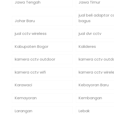
Jawa Tengah
Jawa Timur
jual beli adaptor 
Johar Baru
bagus
jual cctv wireless
jual dvr cctv
Kabupaten Bogor
Kalideres
kamera cctv outdoor
kamera cctv outdo
kamera cctv wifi
kamera cctv wirel
Karawaci
Kebayoran Baru
Kemayoran
Kembangan
Larangan
Lebak