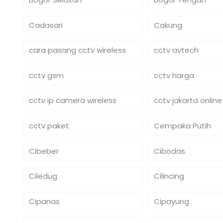
Cadasari
Cakung
cara pasang cctv wireless
cctv avtech
cctv gsm
cctv harga
cctv ip camera wireless
cctv jakarta online
cctv paket
Cempaka Putih
Cibeber
Cibodas
Ciledug
Cilincing
Cipanas
Cipayung