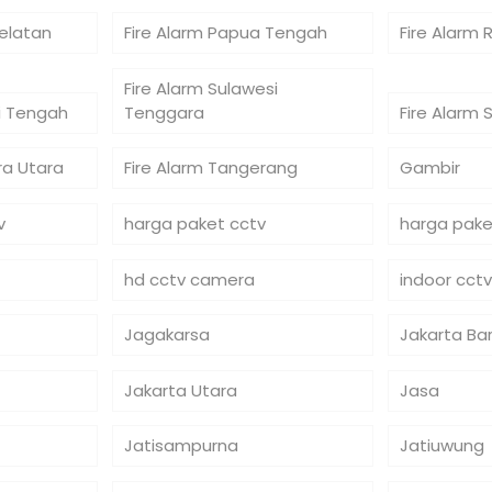
Selatan
Fire Alarm Papua Tengah
Fire Alarm 
Fire Alarm Sulawesi
si Tengah
Tenggara
Fire Alarm 
ra Utara
Fire Alarm Tangerang
Gambir
v
harga paket cctv
harga pake
hd cctv camera
indoor cctv
Jagakarsa
Jakarta Ba
Jakarta Utara
Jasa
Jatisampurna
Jatiuwung