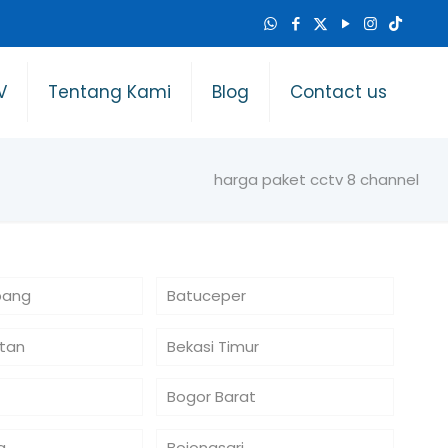
V
Tentang Kami
Blog
Contact us
harga paket cctv 8 channel
bang
Batuceper
atan
Bekasi Timur
Bogor Barat
a
Bojongsari