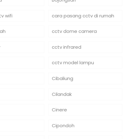
v wifi
cara pasang cctv di rumah
mah
cctv dome camera
y
cctv infrared
cctv model lampu
Cibaliung
Cilandak
Cinere
Cipondoh