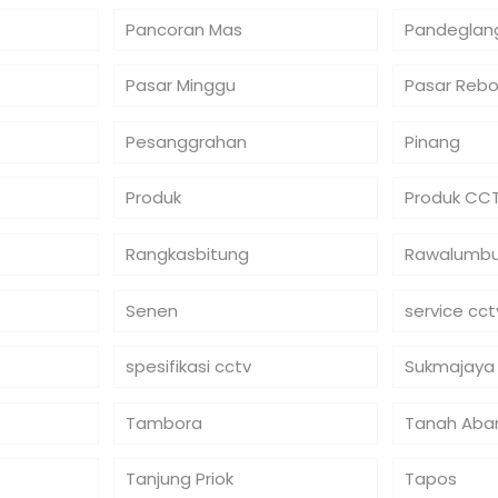
Pancoran Mas
Pandeglan
Pasar Minggu
Pasar Reb
Pesanggrahan
Pinang
Produk
Produk CC
Rangkasbitung
Rawalumb
Senen
service cct
spesifikasi cctv
Sukmajaya
Tambora
Tanah Aba
Tanjung Priok
Tapos