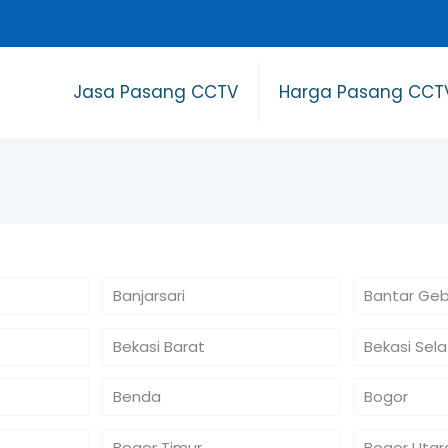
Jasa Pasang CCTV
Harga Pasang CCT
Banjarsari
Bantar Ge
Bekasi Barat
Bekasi Sel
Benda
Bogor
Bogor Timur
Bogor Utar