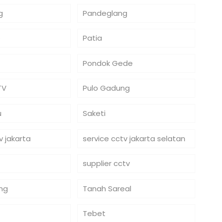
g
Pandeglang
o
Patia
Pondok Gede
TV
Pulo Gadung
u
Saketi
v jakarta
service cctv jakarta selatan
supplier cctv
ng
Tanah Sareal
Tebet