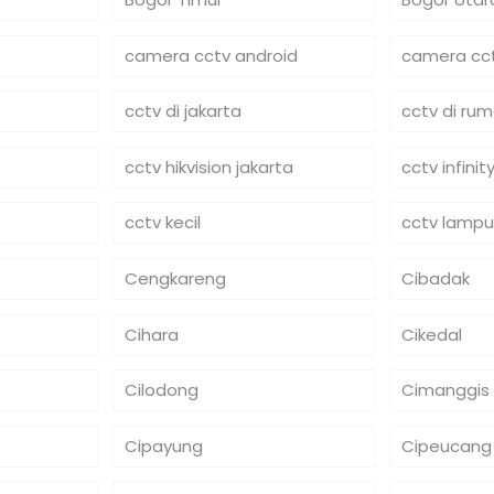
camera cctv android
camera cct
cctv di jakarta
cctv di ru
cctv hikvision jakarta
cctv infinit
cctv kecil
cctv lampu
Cengkareng
Cibadak
Cihara
Cikedal
Cilodong
Cimanggis
Cipayung
Cipeucang