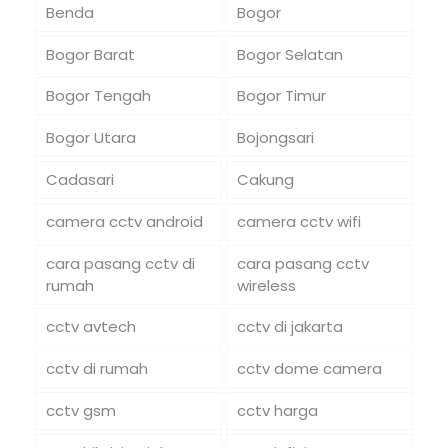
Benda
Bogor
Bogor Barat
Bogor Selatan
Bogor Tengah
Bogor Timur
Bogor Utara
Bojongsari
Cadasari
Cakung
camera cctv android
camera cctv wifi
cara pasang cctv di
cara pasang cctv
rumah
wireless
cctv avtech
cctv di jakarta
cctv di rumah
cctv dome camera
cctv gsm
cctv harga