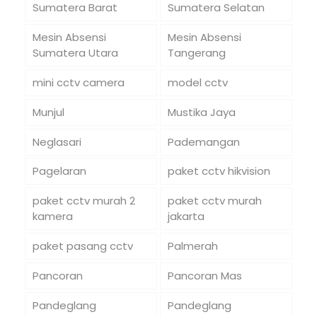
Sumatera Barat
Sumatera Selatan
Mesin Absensi
Mesin Absensi
Sumatera Utara
Tangerang
mini cctv camera
model cctv
Munjul
Mustika Jaya
Neglasari
Pademangan
Pagelaran
paket cctv hikvision
paket cctv murah 2
paket cctv murah
kamera
jakarta
paket pasang cctv
Palmerah
Pancoran
Pancoran Mas
Pandeglang
Pandeglang