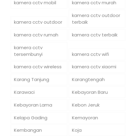
kamera cctv mobil
kamera cctv murah
kamera cctv outdoor
kamera cctv outdoor
terbaik
kamera cctv rumah
kamera cctv terbaik
kamera cctv
tersembunyi
kamera cctv wifi
kamera cctv wireless
kamera cctv xiaomi
Karang Tanjung
Karangtengah
Karawaci
Kebayoran Baru
Kebayoran Lama
Kebon Jeruk
Kelapa Gading
Kemayoran
Kembangan
Koja