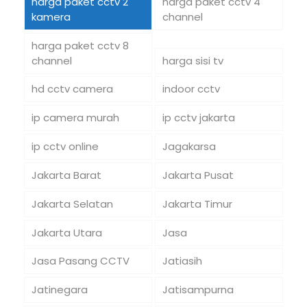
harga paket cctv 2
harga paket cctv 4
kamera
channel
harga paket cctv 8
channel
harga sisi tv
hd cctv camera
indoor cctv
ip camera murah
ip cctv jakarta
ip cctv online
Jagakarsa
Jakarta Barat
Jakarta Pusat
Jakarta Selatan
Jakarta Timur
Jakarta Utara
Jasa
Jasa Pasang CCTV
Jatiasih
Jatinegara
Jatisampurna