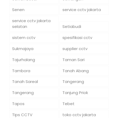
Senen
service cctv jakarta
service cctv jakarta
selatan
Setiabudi
sistem cctv
spesifikasi cctv
Sukmajaya
supplier cctv
Tajurhalang
Taman Sari
Tambora
Tanah Abang
Tanah Sareal
Tangerang
Tangerang
Tanjung Priok
Tapos
Tebet
Tips CCTV
toko cctv jakarta