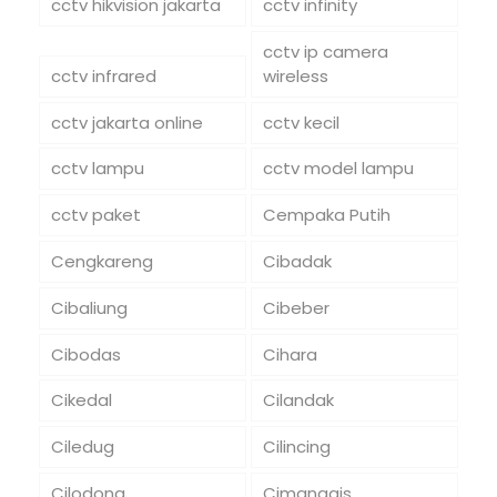
cctv hikvision jakarta
cctv infinity
cctv ip camera
cctv infrared
wireless
cctv jakarta online
cctv kecil
cctv lampu
cctv model lampu
cctv paket
Cempaka Putih
Cengkareng
Cibadak
Cibaliung
Cibeber
Cibodas
Cihara
Cikedal
Cilandak
Ciledug
Cilincing
Cilodong
Cimanggis