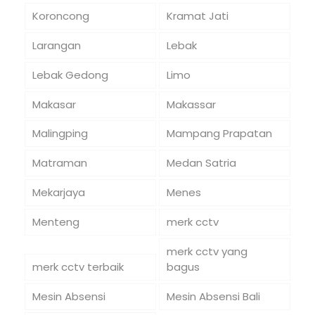
Koroncong
Kramat Jati
Larangan
Lebak
Lebak Gedong
Limo
Makasar
Makassar
Malingping
Mampang Prapatan
Matraman
Medan Satria
Mekarjaya
Menes
Menteng
merk cctv
merk cctv yang
merk cctv terbaik
bagus
Mesin Absensi
Mesin Absensi Bali