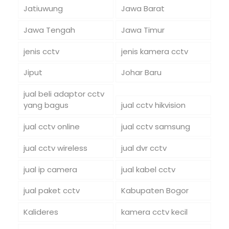
Jatiuwung
Jawa Barat
Jawa Tengah
Jawa Timur
jenis cctv
jenis kamera cctv
Jiput
Johar Baru
jual beli adaptor cctv
yang bagus
jual cctv hikvision
jual cctv online
jual cctv samsung
jual cctv wireless
jual dvr cctv
jual ip camera
jual kabel cctv
jual paket cctv
Kabupaten Bogor
Kalideres
kamera cctv kecil