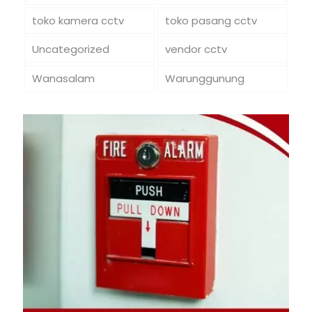
toko kamera cctv
toko pasang cctv
Uncategorized
vendor cctv
Wanasalam
Warunggunung