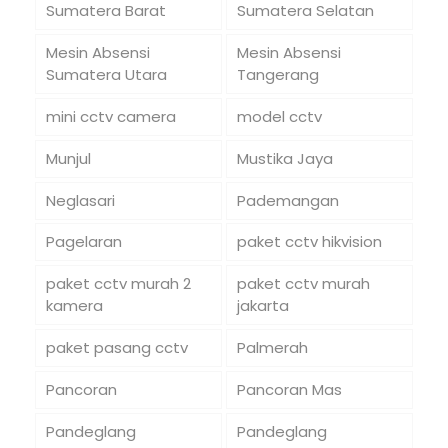
Sumatera Barat
Sumatera Selatan
Mesin Absensi
Mesin Absensi
Sumatera Utara
Tangerang
mini cctv camera
model cctv
Munjul
Mustika Jaya
Neglasari
Pademangan
Pagelaran
paket cctv hikvision
paket cctv murah 2
paket cctv murah
kamera
jakarta
paket pasang cctv
Palmerah
Pancoran
Pancoran Mas
Pandeglang
Pandeglang