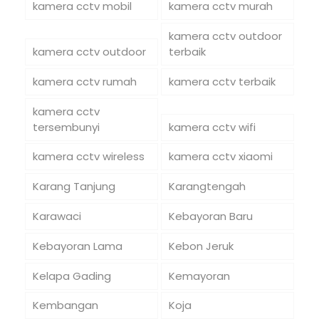
kamera cctv mobil
kamera cctv murah
kamera cctv outdoor
kamera cctv outdoor
terbaik
kamera cctv rumah
kamera cctv terbaik
kamera cctv
tersembunyi
kamera cctv wifi
kamera cctv wireless
kamera cctv xiaomi
Karang Tanjung
Karangtengah
Karawaci
Kebayoran Baru
Kebayoran Lama
Kebon Jeruk
Kelapa Gading
Kemayoran
Kembangan
Koja