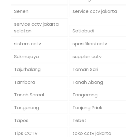
Senen
service cctv jakarta
service cctv jakarta
selatan
Setiabudi
sistem cctv
spesifikasi cctv
Sukmajaya
supplier cctv
Tajurhalang
Taman Sari
Tambora
Tanah Abang
Tanah Sareal
Tangerang
Tangerang
Tanjung Priok
Tapos
Tebet
Tips CCTV
toko cctv jakarta