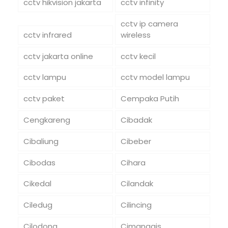
cctv hikvision jakarta
cctv infinity
cctv ip camera
cctv infrared
wireless
cctv jakarta online
cctv kecil
cctv lampu
cctv model lampu
cctv paket
Cempaka Putih
Cengkareng
Cibadak
Cibaliung
Cibeber
Cibodas
Cihara
Cikedal
Cilandak
Ciledug
Cilincing
Cilodong
Cimanggis