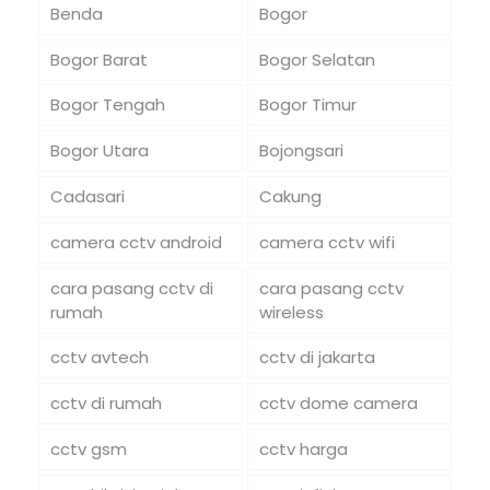
Benda
Bogor
Bogor Barat
Bogor Selatan
Bogor Tengah
Bogor Timur
Bogor Utara
Bojongsari
Cadasari
Cakung
camera cctv android
camera cctv wifi
cara pasang cctv di
cara pasang cctv
rumah
wireless
cctv avtech
cctv di jakarta
cctv di rumah
cctv dome camera
cctv gsm
cctv harga