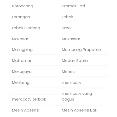
Koroncong
Kramat Jati
Larangan
Lebak
Lebak Gedong
Limo
Makasar
Makassar
Malingping
Mampang Prapatan
Matraman
Medan Satria
Mekarjaya
Menes
Menteng
merk cctv
merk cctv yang
merk cctv terbaik
bagus
Mesin Absensi
Mesin Absensi Bali