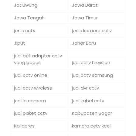
Jatiuwung
Jawa Barat
Jawa Tengah
Jawa Timur
jenis cctv
jenis kamera cctv
Jiput
Johar Baru
jual beli adaptor cctv
yang bagus
jual cctv hikvision
jual cctv online
jual cctv samsung
jual cctv wireless
jual dvr cctv
jual ip camera
jual kabel cctv
jual paket cctv
Kabupaten Bogor
Kalideres
kamera cctv kecil