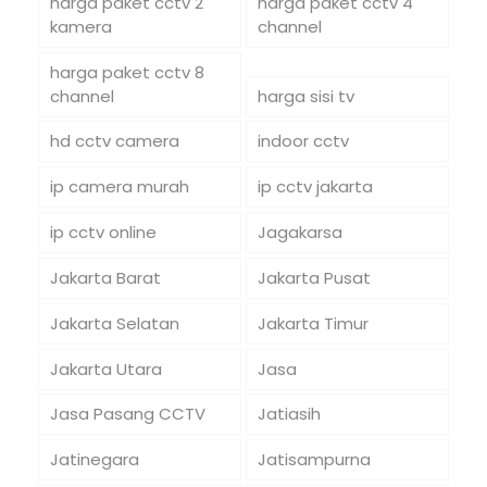
harga paket cctv 2
harga paket cctv 4
kamera
channel
harga paket cctv 8
channel
harga sisi tv
hd cctv camera
indoor cctv
ip camera murah
ip cctv jakarta
ip cctv online
Jagakarsa
Jakarta Barat
Jakarta Pusat
Jakarta Selatan
Jakarta Timur
Jakarta Utara
Jasa
Jasa Pasang CCTV
Jatiasih
Jatinegara
Jatisampurna