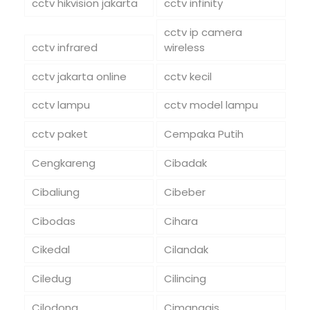
cctv hikvision jakarta
cctv infinity
cctv ip camera
cctv infrared
wireless
cctv jakarta online
cctv kecil
cctv lampu
cctv model lampu
cctv paket
Cempaka Putih
Cengkareng
Cibadak
Cibaliung
Cibeber
Cibodas
Cihara
Cikedal
Cilandak
Ciledug
Cilincing
Cilodong
Cimanggis