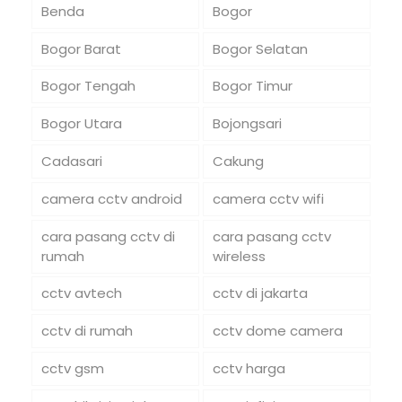
Benda
Bogor
Bogor Barat
Bogor Selatan
Bogor Tengah
Bogor Timur
Bogor Utara
Bojongsari
Cadasari
Cakung
camera cctv android
camera cctv wifi
cara pasang cctv di
cara pasang cctv
rumah
wireless
cctv avtech
cctv di jakarta
cctv di rumah
cctv dome camera
cctv gsm
cctv harga