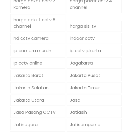
harga paket cctv 2
harga paket cctv 4
kamera
channel
harga paket cctv 8
channel
harga sisi tv
hd cctv camera
indoor cctv
ip camera murah
ip cctv jakarta
ip cctv online
Jagakarsa
Jakarta Barat
Jakarta Pusat
Jakarta Selatan
Jakarta Timur
Jakarta Utara
Jasa
Jasa Pasang CCTV
Jatiasih
Jatinegara
Jatisampurna