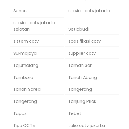
Senen
service cctv jakarta
service cctv jakarta
selatan
Setiabudi
sistem cctv
spesifikasi cctv
Sukmajaya
supplier cctv
Tajurhalang
Taman Sari
Tambora
Tanah Abang
Tanah Sareal
Tangerang
Tangerang
Tanjung Priok
Tapos
Tebet
Tips CCTV
toko cctv jakarta