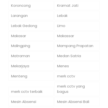
Koroncong
Kramat Jati
Larangan
Lebak
Lebak Gedong
Limo
Makasar
Makassar
Malingping
Mampang Prapatan
Matraman
Medan Satria
Mekarjaya
Menes
Menteng
merk cctv
merk cctv yang
merk cctv terbaik
bagus
Mesin Absensi
Mesin Absensi Bali