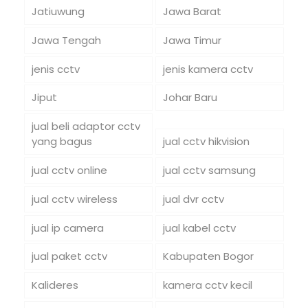
Jatiuwung
Jawa Barat
Jawa Tengah
Jawa Timur
jenis cctv
jenis kamera cctv
Jiput
Johar Baru
jual beli adaptor cctv
yang bagus
jual cctv hikvision
jual cctv online
jual cctv samsung
jual cctv wireless
jual dvr cctv
jual ip camera
jual kabel cctv
jual paket cctv
Kabupaten Bogor
Kalideres
kamera cctv kecil