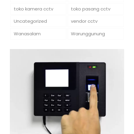
toko kamera cctv
toko pasang cctv
Uncategorized
vendor cctv
Wanasalam
Warunggunung