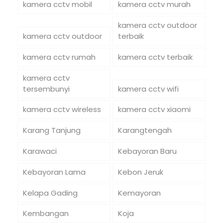
kamera cctv mobil
kamera cctv murah
kamera cctv outdoor
kamera cctv outdoor
terbaik
kamera cctv rumah
kamera cctv terbaik
kamera cctv
tersembunyi
kamera cctv wifi
kamera cctv wireless
kamera cctv xiaomi
Karang Tanjung
Karangtengah
Karawaci
Kebayoran Baru
Kebayoran Lama
Kebon Jeruk
Kelapa Gading
Kemayoran
Kembangan
Koja