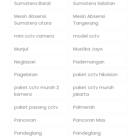
Sumatera Barat
Sumatera Selatan
Mesin Absensi
Mesin Absensi
Sumatera Utara
Tangerang
mini cctv camera
model cctv
Munjul
Mustika Jaya
Neglasari
Pademangan
Pagelaran
paket cctv hikvision
paket cctv murah 2
paket cctv murah
kamera
jakarta
paket pasang cctv
Palmerah
Pancoran
Pancoran Mas
Pandeglang
Pandeglang