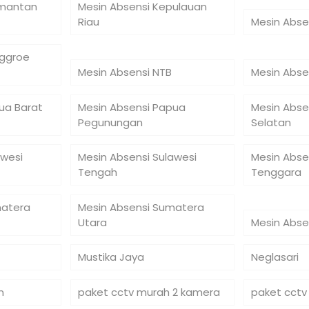
imantan
Mesin Absensi Kepulauan
Riau
Mesin Abse
nggroe
Mesin Absensi NTB
Mesin Abse
ua Barat
Mesin Absensi Papua
Mesin Abse
Pegunungan
Selatan
awesi
Mesin Absensi Sulawesi
Mesin Abse
Tengah
Tenggara
matera
Mesin Absensi Sumatera
Utara
Mesin Abse
Mustika Jaya
Neglasari
n
paket cctv murah 2 kamera
paket cctv