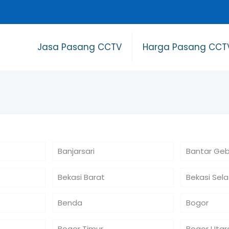
Jasa Pasang CCTV
Harga Pasang CCT
Banjarsari
Bantar Ge
Bekasi Barat
Bekasi Sel
Benda
Bogor
Bogor Timur
Bogor Utar