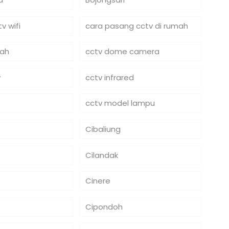
v wifi
cara pasang cctv di rumah
mah
cctv dome camera
y
cctv infrared
cctv model lampu
Cibaliung
Cilandak
Cinere
Cipondoh