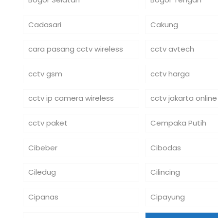
Cadasari
Cakung
cara pasang cctv wireless
cctv avtech
cctv gsm
cctv harga
cctv ip camera wireless
cctv jakarta online
cctv paket
Cempaka Putih
Cibeber
Cibodas
Ciledug
Cilincing
Cipanas
Cipayung