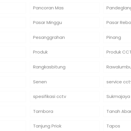
Pancoran Mas
Pandeglan
Pasar Minggu
Pasar Reb
Pesanggrahan
Pinang
Produk
Produk CC
Rangkasbitung
Rawalumb
Senen
service cct
spesifikasi cctv
Sukmajaya
Tambora
Tanah Aba
Tanjung Priok
Tapos