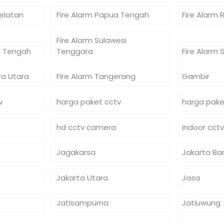
Selatan
Fire Alarm Papua Tengah
Fire Alarm 
Fire Alarm Sulawesi
si Tengah
Tenggara
Fire Alarm 
ra Utara
Fire Alarm Tangerang
Gambir
v
harga paket cctv
harga pake
hd cctv camera
indoor cctv
Jagakarsa
Jakarta Ba
Jakarta Utara
Jasa
Jatisampurna
Jatiuwung