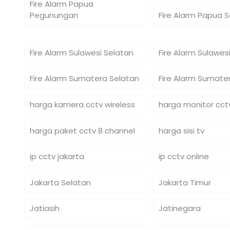
Fire Alarm Papua
Pegunungan
Fire Alarm Papua 
Fire Alarm Sulawesi Selatan
Fire Alarm Sulawe
Fire Alarm Sumatera Selatan
Fire Alarm Sumate
harga kamera cctv wireless
harga monitor cct
harga paket cctv 8 channel
harga sisi tv
ip cctv jakarta
ip cctv online
Jakarta Selatan
Jakarta Timur
Jatiasih
Jatinegara