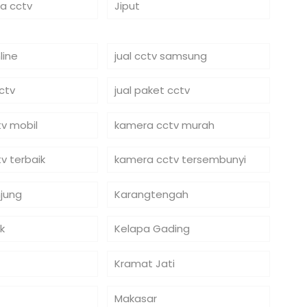
ra cctv
Jiput
line
jual cctv samsung
cctv
jual paket cctv
v mobil
kamera cctv murah
v terbaik
kamera cctv tersembunyi
jung
Karangtengah
k
Kelapa Gading
Kramat Jati
Makasar