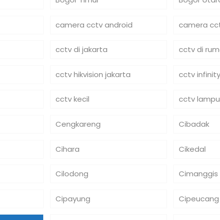
camera cctv android
camera cct
cctv di jakarta
cctv di ru
cctv hikvision jakarta
cctv infinit
cctv kecil
cctv lampu
Cengkareng
Cibadak
Cihara
Cikedal
Cilodong
Cimanggis
Cipayung
Cipeucang