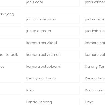
jenis cctv
jenis kame
cctv yang
jual cctv hikvision
jual cctv on
jual ip camera
jual kabel 
kamera cctv kecil
kamera cct
or terbaik
kamera cctv rumah
kamera cct
ess
kamera cctv xiaomi
Karang Tan
Kebayoran Lama
Kebon Jeru
Koja
Koroncong
Lebak Gedong
Limo