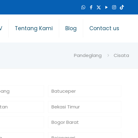
V
Tentang Kami
Blog
Contact us
Pandeglang
Cisata
bang
Batuceper
atan
Bekasi Timur
Bogor Barat
a
Bojongsari