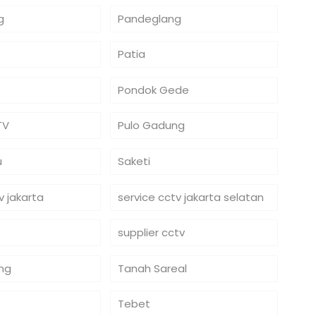
g
Pandeglang
o
Patia
Pondok Gede
TV
Pulo Gadung
u
Saketi
v jakarta
service cctv jakarta selatan
supplier cctv
ng
Tanah Sareal
Tebet