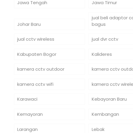
Jawa Tengah
Jawa Timur
jual beli adaptor 
Johar Baru
bagus
jual cctv wireless
jual dvr cctv
Kabupaten Bogor
Kalideres
kamera cctv outdoor
kamera cctv outdo
kamera cctv wifi
kamera cctv wirel
Karawaci
Kebayoran Baru
Kemayoran
Kembangan
Larangan
Lebak