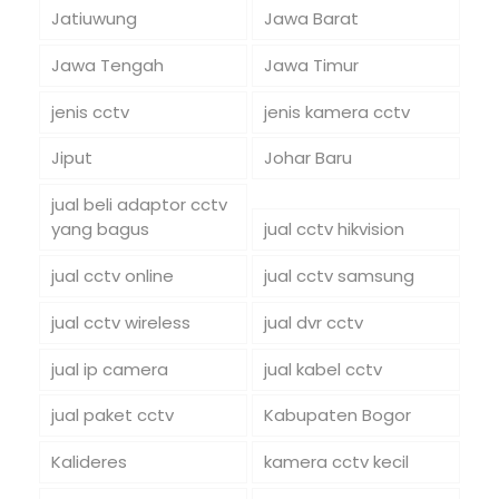
Jatiuwung
Jawa Barat
Jawa Tengah
Jawa Timur
jenis cctv
jenis kamera cctv
Jiput
Johar Baru
jual beli adaptor cctv
yang bagus
jual cctv hikvision
jual cctv online
jual cctv samsung
jual cctv wireless
jual dvr cctv
jual ip camera
jual kabel cctv
jual paket cctv
Kabupaten Bogor
Kalideres
kamera cctv kecil