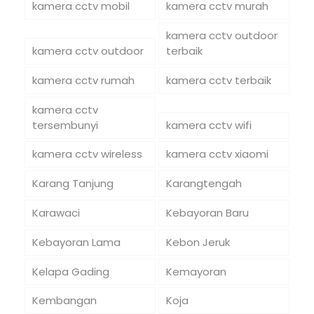
kamera cctv mobil
kamera cctv murah
kamera cctv outdoor
kamera cctv outdoor
terbaik
kamera cctv rumah
kamera cctv terbaik
kamera cctv
tersembunyi
kamera cctv wifi
kamera cctv wireless
kamera cctv xiaomi
Karang Tanjung
Karangtengah
Karawaci
Kebayoran Baru
Kebayoran Lama
Kebon Jeruk
Kelapa Gading
Kemayoran
Kembangan
Koja