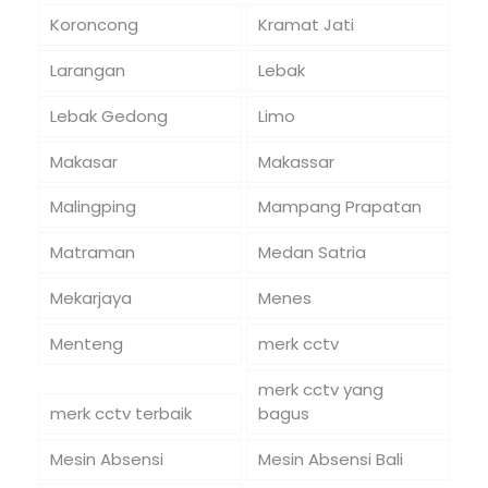
Koroncong
Kramat Jati
Larangan
Lebak
Lebak Gedong
Limo
Makasar
Makassar
Malingping
Mampang Prapatan
Matraman
Medan Satria
Mekarjaya
Menes
Menteng
merk cctv
merk cctv yang
merk cctv terbaik
bagus
Mesin Absensi
Mesin Absensi Bali