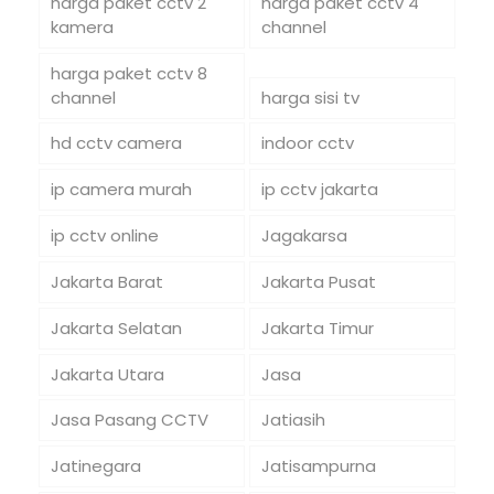
harga paket cctv 2
harga paket cctv 4
kamera
channel
harga paket cctv 8
channel
harga sisi tv
hd cctv camera
indoor cctv
ip camera murah
ip cctv jakarta
ip cctv online
Jagakarsa
Jakarta Barat
Jakarta Pusat
Jakarta Selatan
Jakarta Timur
Jakarta Utara
Jasa
Jasa Pasang CCTV
Jatiasih
Jatinegara
Jatisampurna