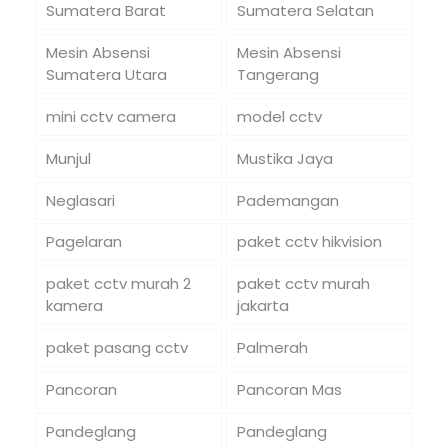
Sumatera Barat
Sumatera Selatan
Mesin Absensi
Mesin Absensi
Sumatera Utara
Tangerang
mini cctv camera
model cctv
Munjul
Mustika Jaya
Neglasari
Pademangan
Pagelaran
paket cctv hikvision
paket cctv murah 2
paket cctv murah
kamera
jakarta
paket pasang cctv
Palmerah
Pancoran
Pancoran Mas
Pandeglang
Pandeglang