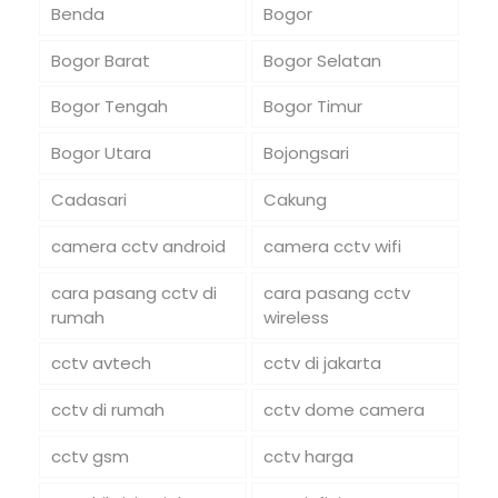
Benda
Bogor
Bogor Barat
Bogor Selatan
Bogor Tengah
Bogor Timur
Bogor Utara
Bojongsari
Cadasari
Cakung
camera cctv android
camera cctv wifi
cara pasang cctv di
cara pasang cctv
rumah
wireless
cctv avtech
cctv di jakarta
cctv di rumah
cctv dome camera
cctv gsm
cctv harga