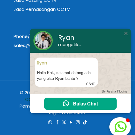
Jasa Pasang CCTV
Jasa Pemasangan CCTV
Ryan
Phone/WA 0812 1111 4578
mengetik...
sales@jasapasangcctv.id
Ryan
Hallo Kak, selamat datang ada
yang bisa Ryan bantu ?
06:01
By Asana Plugins
© 2024
Jasa Pasang CCTV
|
Harga Pasang
CCTV
Murah Terbaru 2025 Harga Jasa
Balas Chat
Pemasangan CCTV Jakarta Profesional. All
Rights Reserved.