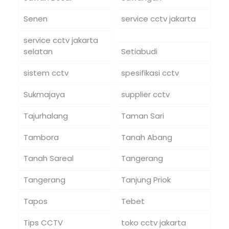
Senen
service cctv jakarta
service cctv jakarta
selatan
Setiabudi
sistem cctv
spesifikasi cctv
Sukmajaya
supplier cctv
Tajurhalang
Taman Sari
Tambora
Tanah Abang
Tanah Sareal
Tangerang
Tangerang
Tanjung Priok
Tapos
Tebet
Tips CCTV
toko cctv jakarta