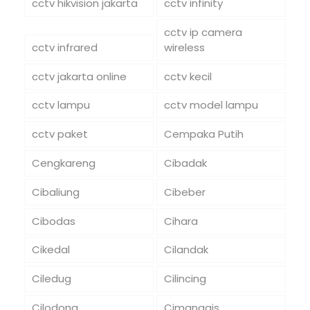
cctv hikvision jakarta
cctv infinity
cctv ip camera
cctv infrared
wireless
cctv jakarta online
cctv kecil
cctv lampu
cctv model lampu
cctv paket
Cempaka Putih
Cengkareng
Cibadak
Cibaliung
Cibeber
Cibodas
Cihara
Cikedal
Cilandak
Ciledug
Cilincing
Cilodong
Cimanggis