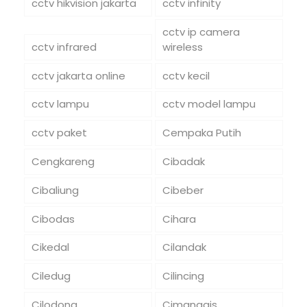
cctv hikvision jakarta
cctv infinity
cctv ip camera
cctv infrared
wireless
cctv jakarta online
cctv kecil
cctv lampu
cctv model lampu
cctv paket
Cempaka Putih
Cengkareng
Cibadak
Cibaliung
Cibeber
Cibodas
Cihara
Cikedal
Cilandak
Ciledug
Cilincing
Cilodong
Cimanggis