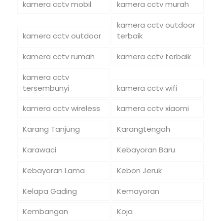
kamera cctv mobil
kamera cctv murah
kamera cctv outdoor
kamera cctv outdoor
terbaik
kamera cctv rumah
kamera cctv terbaik
kamera cctv
tersembunyi
kamera cctv wifi
kamera cctv wireless
kamera cctv xiaomi
Karang Tanjung
Karangtengah
Karawaci
Kebayoran Baru
Kebayoran Lama
Kebon Jeruk
Kelapa Gading
Kemayoran
Kembangan
Koja