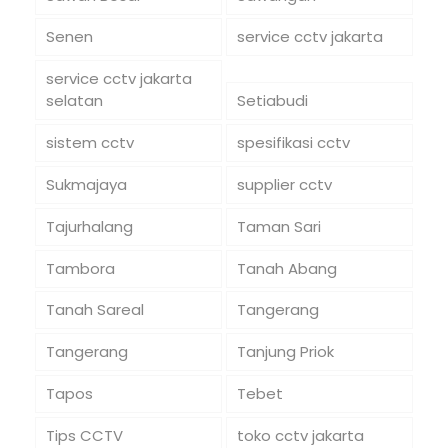
Senen
service cctv jakarta
service cctv jakarta
selatan
Setiabudi
sistem cctv
spesifikasi cctv
Sukmajaya
supplier cctv
Tajurhalang
Taman Sari
Tambora
Tanah Abang
Tanah Sareal
Tangerang
Tangerang
Tanjung Priok
Tapos
Tebet
Tips CCTV
toko cctv jakarta