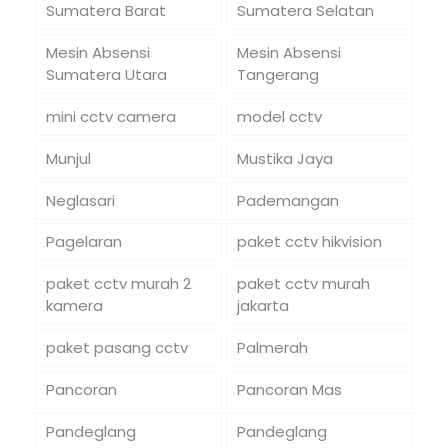
Sumatera Barat
Sumatera Selatan
Mesin Absensi
Mesin Absensi
Sumatera Utara
Tangerang
mini cctv camera
model cctv
Munjul
Mustika Jaya
Neglasari
Pademangan
Pagelaran
paket cctv hikvision
paket cctv murah 2
paket cctv murah
kamera
jakarta
paket pasang cctv
Palmerah
Pancoran
Pancoran Mas
Pandeglang
Pandeglang