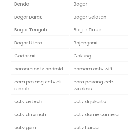
Benda
Bogor
Bogor Barat
Bogor Selatan
Bogor Tengah
Bogor Timur
Bogor Utara
Bojongsari
Cadasari
Cakung
camera cctv android
camera cctv wifi
cara pasang cctv di
cara pasang cctv
rumah
wireless
cctv avtech
cctv di jakarta
cctv di rumah
cctv dome camera
cctv gsm
cctv harga