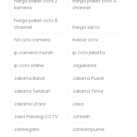
harga paket cctv 2
harga paket cctv 4
kamera
channel
harga paket cctv 8
channel
harga sisi tv
hd cctv camera
indoor cctv
ip camera murah
ip cctv jakarta
ip cctv online
Jagakarsa
Jakarta Barat
Jakarta Pusat
Jakarta Selatan
Jakarta Timur
Jakarta Utara
Jasa
Jasa Pasang CCTV
Jatiasih
Jatinegara
Jatisampurna