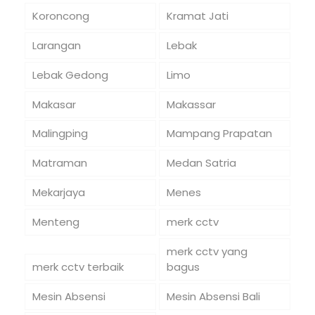
Koroncong
Kramat Jati
Larangan
Lebak
Lebak Gedong
Limo
Makasar
Makassar
Malingping
Mampang Prapatan
Matraman
Medan Satria
Mekarjaya
Menes
Menteng
merk cctv
merk cctv yang
merk cctv terbaik
bagus
Mesin Absensi
Mesin Absensi Bali