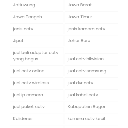
Jatiuwung
Jawa Barat
Jawa Tengah
Jawa Timur
jenis cctv
jenis kamera cctv
Jiput
Johar Baru
jual beli adaptor cctv
yang bagus
jual cctv hikvision
jual cctv online
jual cctv samsung
jual cctv wireless
jual dvr cctv
jual ip camera
jual kabel cctv
jual paket cctv
Kabupaten Bogor
Kalideres
kamera cctv kecil