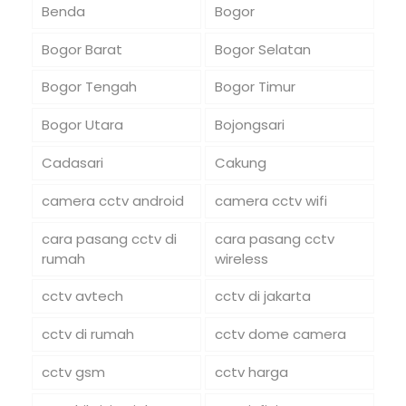
Benda
Bogor
Bogor Barat
Bogor Selatan
Bogor Tengah
Bogor Timur
Bogor Utara
Bojongsari
Cadasari
Cakung
camera cctv android
camera cctv wifi
cara pasang cctv di
cara pasang cctv
rumah
wireless
cctv avtech
cctv di jakarta
cctv di rumah
cctv dome camera
cctv gsm
cctv harga