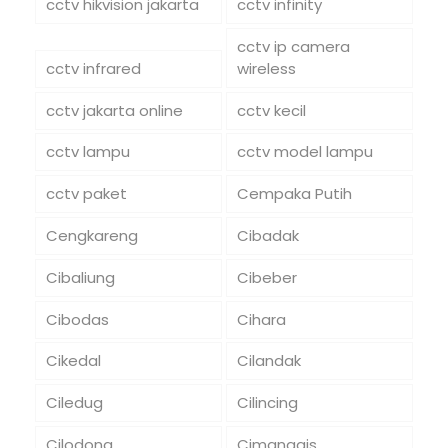
cctv hikvision jakarta
cctv infinity
cctv ip camera
cctv infrared
wireless
cctv jakarta online
cctv kecil
cctv lampu
cctv model lampu
cctv paket
Cempaka Putih
Cengkareng
Cibadak
Cibaliung
Cibeber
Cibodas
Cihara
Cikedal
Cilandak
Ciledug
Cilincing
Cilodong
Cimanggis