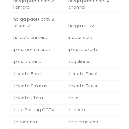
harga paket cctv 2
harga paket cctv 4
kamera
channel
harga paket cctv 8
channel
harga sisi tv
hd cctv camera
indoor cctv
ip camera murah
ip cctv jakarta
ip cctv online
Jagakarsa
Jakarta Barat
Jakarta Pusat
Jakarta Selatan
Jakarta Timur
Jakarta Utara
Jasa
Jasa Pasang CCTV
Jatiasih
Jatinegara
Jatisampurna