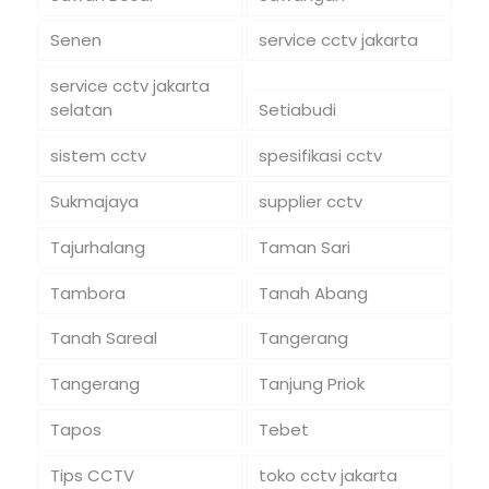
Senen
service cctv jakarta
service cctv jakarta
selatan
Setiabudi
sistem cctv
spesifikasi cctv
Sukmajaya
supplier cctv
Tajurhalang
Taman Sari
Tambora
Tanah Abang
Tanah Sareal
Tangerang
Tangerang
Tanjung Priok
Tapos
Tebet
Tips CCTV
toko cctv jakarta