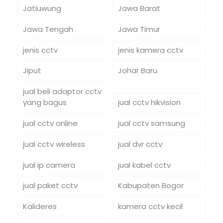
Jatiuwung
Jawa Barat
Jawa Tengah
Jawa Timur
jenis cctv
jenis kamera cctv
Jiput
Johar Baru
jual beli adaptor cctv
yang bagus
jual cctv hikvision
jual cctv online
jual cctv samsung
jual cctv wireless
jual dvr cctv
jual ip camera
jual kabel cctv
jual paket cctv
Kabupaten Bogor
Kalideres
kamera cctv kecil