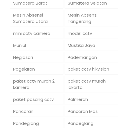
Sumatera Barat
Sumatera Selatan
Mesin Absensi
Mesin Absensi
Sumatera Utara
Tangerang
mini cctv camera
model cctv
Munjul
Mustika Jaya
Neglasari
Pademangan
Pagelaran
paket cctv hikvision
paket cctv murah 2
paket cctv murah
kamera
jakarta
paket pasang cctv
Palmerah
Pancoran
Pancoran Mas
Pandeglang
Pandeglang