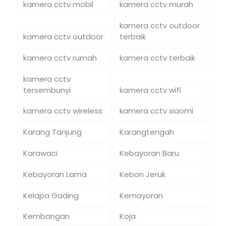
kamera cctv mobil
kamera cctv murah
kamera cctv outdoor
kamera cctv outdoor
terbaik
kamera cctv rumah
kamera cctv terbaik
kamera cctv
tersembunyi
kamera cctv wifi
kamera cctv wireless
kamera cctv xiaomi
Karang Tanjung
Karangtengah
Karawaci
Kebayoran Baru
Kebayoran Lama
Kebon Jeruk
Kelapa Gading
Kemayoran
Kembangan
Koja