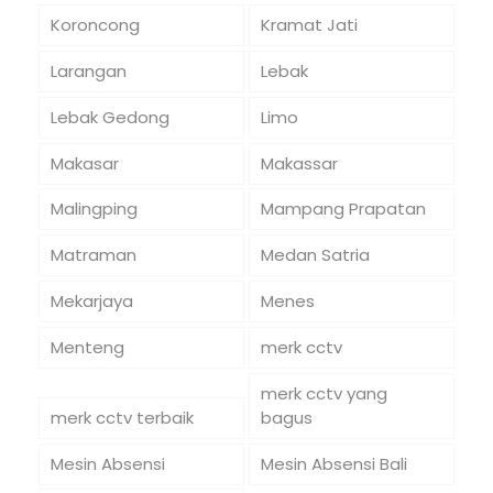
Koroncong
Kramat Jati
Larangan
Lebak
Lebak Gedong
Limo
Makasar
Makassar
Malingping
Mampang Prapatan
Matraman
Medan Satria
Mekarjaya
Menes
Menteng
merk cctv
merk cctv yang
merk cctv terbaik
bagus
Mesin Absensi
Mesin Absensi Bali