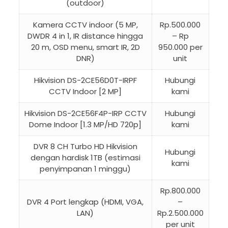
(outdoor)
Kamera CCTV indoor (5 MP,
Rp.500.000
DWDR 4 in 1, IR distance hingga
– Rp
20 m, OSD menu, smart IR, 2D
950.000 per
DNR)
unit
Hikvision DS-2CE56D0T-IRPF
Hubungi
CCTV Indoor [2 MP]
kami
Hikvision DS-2CE56F4P-IRP CCTV
Hubungi
Dome Indoor [1.3 MP/HD 720p]
kami
DVR 8 CH Turbo HD Hikvision
Hubungi
dengan hardisk 1TB (estimasi
kami
penyimpanan 1 minggu)
Rp.800.000
DVR 4 Port lengkap (HDMI, VGA,
–
LAN)
Rp.2.500.000
per unit