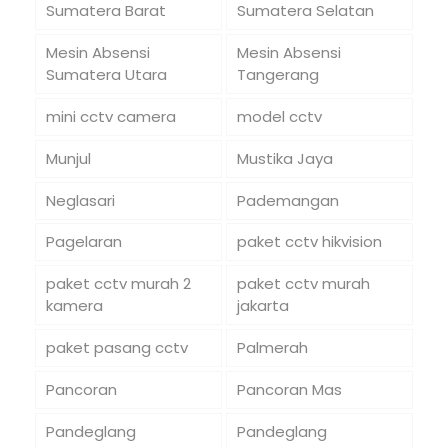
Sumatera Barat
Sumatera Selatan
Mesin Absensi
Mesin Absensi
Sumatera Utara
Tangerang
mini cctv camera
model cctv
Munjul
Mustika Jaya
Neglasari
Pademangan
Pagelaran
paket cctv hikvision
paket cctv murah 2
paket cctv murah
kamera
jakarta
paket pasang cctv
Palmerah
Pancoran
Pancoran Mas
Pandeglang
Pandeglang