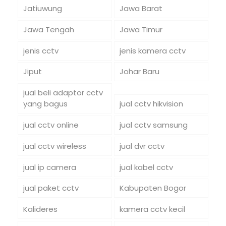
Jatiuwung
Jawa Barat
Jawa Tengah
Jawa Timur
jenis cctv
jenis kamera cctv
Jiput
Johar Baru
jual beli adaptor cctv
yang bagus
jual cctv hikvision
jual cctv online
jual cctv samsung
jual cctv wireless
jual dvr cctv
jual ip camera
jual kabel cctv
jual paket cctv
Kabupaten Bogor
Kalideres
kamera cctv kecil