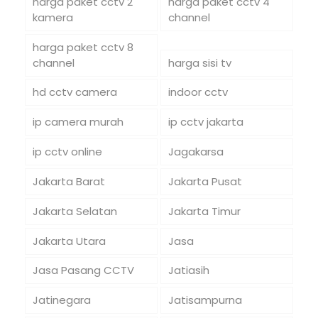
harga paket cctv 2
harga paket cctv 4
kamera
channel
harga paket cctv 8
channel
harga sisi tv
hd cctv camera
indoor cctv
ip camera murah
ip cctv jakarta
ip cctv online
Jagakarsa
Jakarta Barat
Jakarta Pusat
Jakarta Selatan
Jakarta Timur
Jakarta Utara
Jasa
Jasa Pasang CCTV
Jatiasih
Jatinegara
Jatisampurna