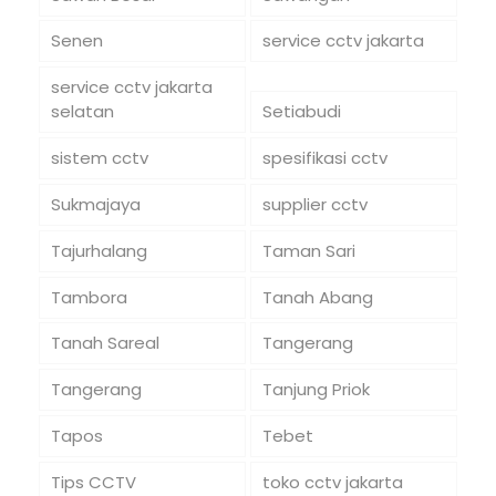
Senen
service cctv jakarta
service cctv jakarta
selatan
Setiabudi
sistem cctv
spesifikasi cctv
Sukmajaya
supplier cctv
Tajurhalang
Taman Sari
Tambora
Tanah Abang
Tanah Sareal
Tangerang
Tangerang
Tanjung Priok
Tapos
Tebet
Tips CCTV
toko cctv jakarta