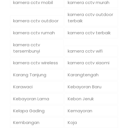
kamera cctv mobil
kamera cctv murah
kamera cctv outdoor
kamera cctv outdoor
terbaik
kamera cctv rumah
kamera cctv terbaik
kamera cctv
tersembunyi
kamera cctv wifi
kamera cctv wireless
kamera cctv xiaomi
Karang Tanjung
Karangtengah
Karawaci
Kebayoran Baru
Kebayoran Lama
Kebon Jeruk
Kelapa Gading
Kemayoran
Kembangan
Koja