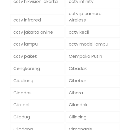
cctv hikvision jakarta
cctv infinity
cctv ip camera
cctv infrared
wireless
cctv jakarta online
cctv kecil
cctv lampu
cctv model lampu
cctv paket
Cempaka Putih
Cengkareng
Cibadak
Cibaliung
Cibeber
Cibodas
Cihara
Cikedal
Cilandak
Ciledug
Cilincing
Cilodong
Cimanggis