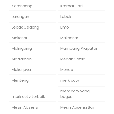
Koroncong
Kramat Jati
Larangan
Lebak
Lebak Gedong
Limo
Makasar
Makassar
Malingping
Mampang Prapatan
Matraman
Medan Satria
Mekarjaya
Menes
Menteng
merk cctv
merk cctv yang
merk cctv terbaik
bagus
Mesin Absensi
Mesin Absensi Bali