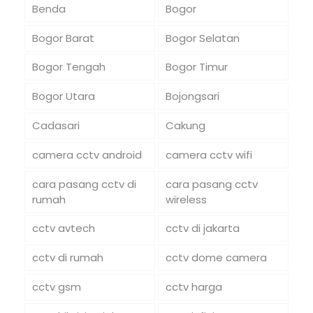
Benda
Bogor
Bogor Barat
Bogor Selatan
Bogor Tengah
Bogor Timur
Bogor Utara
Bojongsari
Cadasari
Cakung
camera cctv android
camera cctv wifi
cara pasang cctv di
cara pasang cctv
rumah
wireless
cctv avtech
cctv di jakarta
cctv di rumah
cctv dome camera
cctv gsm
cctv harga