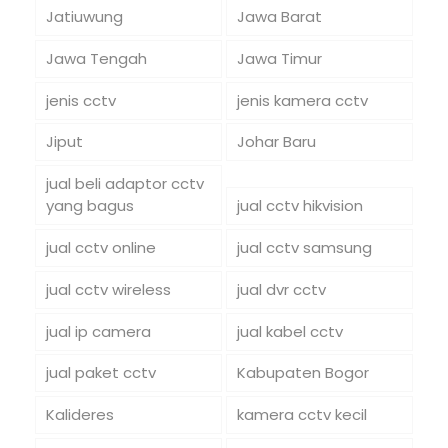
Jatiuwung
Jawa Barat
Jawa Tengah
Jawa Timur
jenis cctv
jenis kamera cctv
Jiput
Johar Baru
jual beli adaptor cctv
yang bagus
jual cctv hikvision
jual cctv online
jual cctv samsung
jual cctv wireless
jual dvr cctv
jual ip camera
jual kabel cctv
jual paket cctv
Kabupaten Bogor
Kalideres
kamera cctv kecil