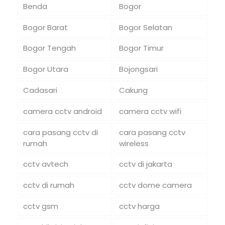
Benda
Bogor
Bogor Barat
Bogor Selatan
Bogor Tengah
Bogor Timur
Bogor Utara
Bojongsari
Cadasari
Cakung
camera cctv android
camera cctv wifi
cara pasang cctv di
cara pasang cctv
rumah
wireless
cctv avtech
cctv di jakarta
cctv di rumah
cctv dome camera
cctv gsm
cctv harga