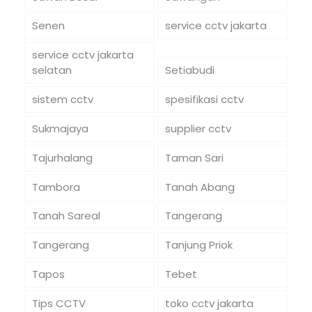
Senen
service cctv jakarta
service cctv jakarta
selatan
Setiabudi
sistem cctv
spesifikasi cctv
Sukmajaya
supplier cctv
Tajurhalang
Taman Sari
Tambora
Tanah Abang
Tanah Sareal
Tangerang
Tangerang
Tanjung Priok
Tapos
Tebet
Tips CCTV
toko cctv jakarta