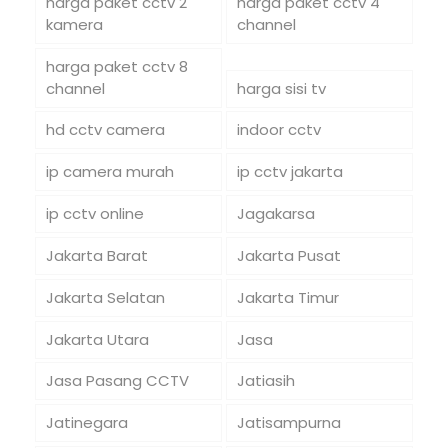
harga paket cctv 2
harga paket cctv 4
kamera
channel
harga paket cctv 8
channel
harga sisi tv
hd cctv camera
indoor cctv
ip camera murah
ip cctv jakarta
ip cctv online
Jagakarsa
Jakarta Barat
Jakarta Pusat
Jakarta Selatan
Jakarta Timur
Jakarta Utara
Jasa
Jasa Pasang CCTV
Jatiasih
Jatinegara
Jatisampurna