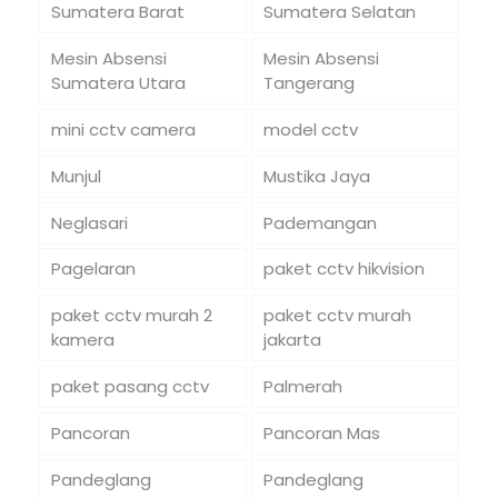
Sumatera Barat
Sumatera Selatan
Mesin Absensi
Mesin Absensi
Sumatera Utara
Tangerang
mini cctv camera
model cctv
Munjul
Mustika Jaya
Neglasari
Pademangan
Pagelaran
paket cctv hikvision
paket cctv murah 2
paket cctv murah
kamera
jakarta
paket pasang cctv
Palmerah
Pancoran
Pancoran Mas
Pandeglang
Pandeglang