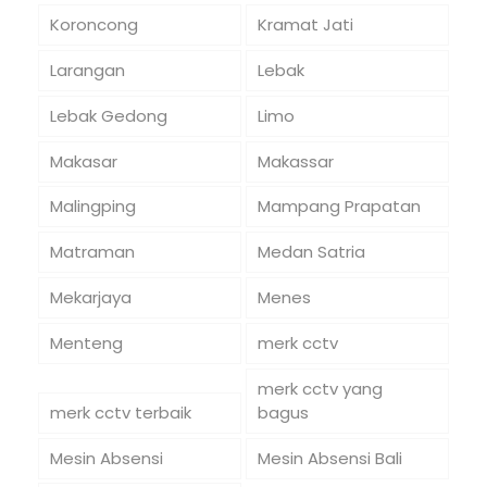
Koroncong
Kramat Jati
Larangan
Lebak
Lebak Gedong
Limo
Makasar
Makassar
Malingping
Mampang Prapatan
Matraman
Medan Satria
Mekarjaya
Menes
Menteng
merk cctv
merk cctv yang
merk cctv terbaik
bagus
Mesin Absensi
Mesin Absensi Bali