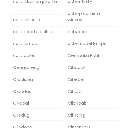
cctv hikvision jakarta
cctv infinity
cctv ip camera
cctv infrared
wireless
cctv jakarta online
cctv kecil
cctv lampu
cctv model lampu
cctv paket
Cempaka Putih
Cengkareng
Cibadak
Cibaliung
Cibeber
Cibodas
Cihara
Cikedal
Cilandak
Ciledug
Cilincing
Cilodong
Cimanggis