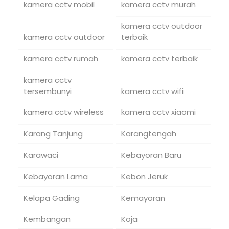
kamera cctv mobil
kamera cctv murah
kamera cctv outdoor
kamera cctv outdoor
terbaik
kamera cctv rumah
kamera cctv terbaik
kamera cctv
tersembunyi
kamera cctv wifi
kamera cctv wireless
kamera cctv xiaomi
Karang Tanjung
Karangtengah
Karawaci
Kebayoran Baru
Kebayoran Lama
Kebon Jeruk
Kelapa Gading
Kemayoran
Kembangan
Koja