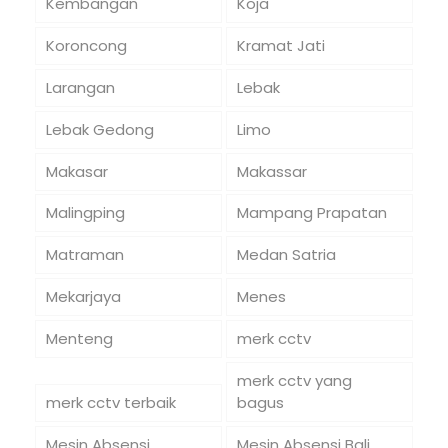
Kembangan
Koja
Koroncong
Kramat Jati
Larangan
Lebak
Lebak Gedong
Limo
Makasar
Makassar
Malingping
Mampang Prapatan
Matraman
Medan Satria
Mekarjaya
Menes
Menteng
merk cctv
merk cctv yang
merk cctv terbaik
bagus
Mesin Absensi
Mesin Absensi Bali