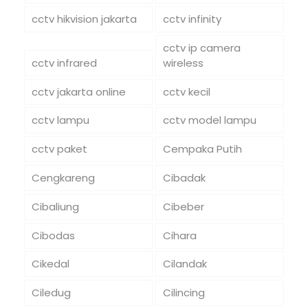
cctv hikvision jakarta
cctv infinity
cctv ip camera
cctv infrared
wireless
cctv jakarta online
cctv kecil
cctv lampu
cctv model lampu
cctv paket
Cempaka Putih
Cengkareng
Cibadak
Cibaliung
Cibeber
Cibodas
Cihara
Cikedal
Cilandak
Ciledug
Cilincing