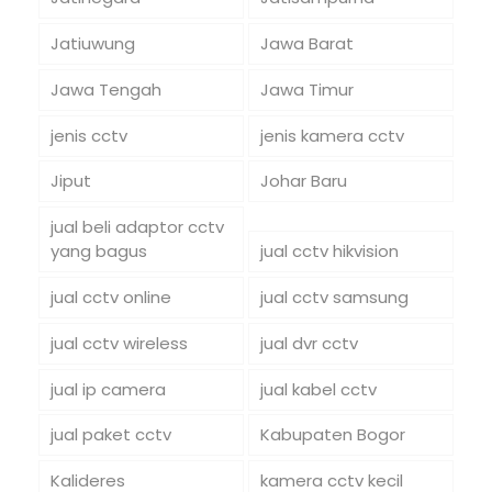
Jatiuwung
Jawa Barat
Jawa Tengah
Jawa Timur
jenis cctv
jenis kamera cctv
Jiput
Johar Baru
jual beli adaptor cctv
yang bagus
jual cctv hikvision
jual cctv online
jual cctv samsung
jual cctv wireless
jual dvr cctv
jual ip camera
jual kabel cctv
jual paket cctv
Kabupaten Bogor
Kalideres
kamera cctv kecil