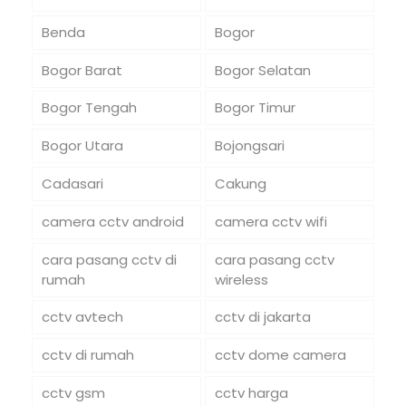
Benda
Bogor
Bogor Barat
Bogor Selatan
Bogor Tengah
Bogor Timur
Bogor Utara
Bojongsari
Cadasari
Cakung
camera cctv android
camera cctv wifi
cara pasang cctv di
cara pasang cctv
rumah
wireless
cctv avtech
cctv di jakarta
cctv di rumah
cctv dome camera
cctv gsm
cctv harga