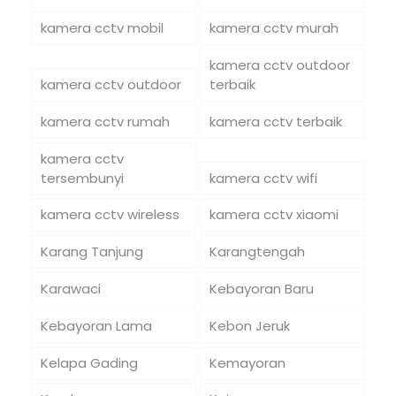
kamera cctv mobil
kamera cctv murah
kamera cctv outdoor
kamera cctv outdoor
terbaik
kamera cctv rumah
kamera cctv terbaik
kamera cctv
tersembunyi
kamera cctv wifi
kamera cctv wireless
kamera cctv xiaomi
Karang Tanjung
Karangtengah
Karawaci
Kebayoran Baru
Kebayoran Lama
Kebon Jeruk
Kelapa Gading
Kemayoran