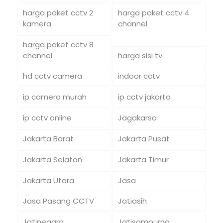
harga paket cctv 2
harga paket cctv 4
kamera
channel
harga paket cctv 8
channel
harga sisi tv
hd cctv camera
indoor cctv
ip camera murah
ip cctv jakarta
ip cctv online
Jagakarsa
Jakarta Barat
Jakarta Pusat
Jakarta Selatan
Jakarta Timur
Jakarta Utara
Jasa
Jasa Pasang CCTV
Jatiasih
Jatinegara
Jatisampurna