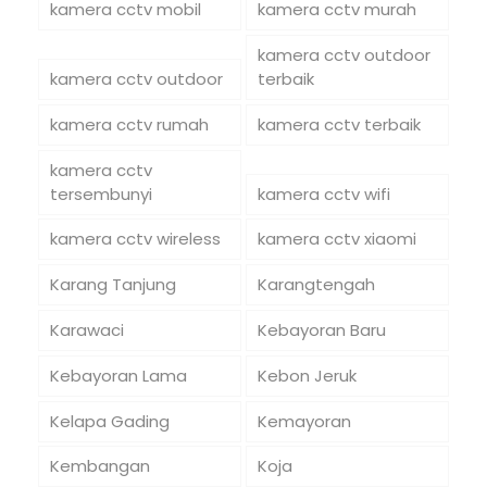
kamera cctv mobil
kamera cctv murah
kamera cctv outdoor
kamera cctv outdoor
terbaik
kamera cctv rumah
kamera cctv terbaik
kamera cctv
tersembunyi
kamera cctv wifi
kamera cctv wireless
kamera cctv xiaomi
Karang Tanjung
Karangtengah
Karawaci
Kebayoran Baru
Kebayoran Lama
Kebon Jeruk
Kelapa Gading
Kemayoran
Kembangan
Koja