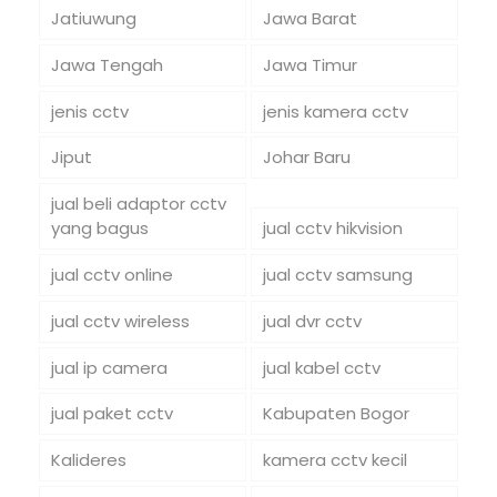
Jatiuwung
Jawa Barat
Jawa Tengah
Jawa Timur
jenis cctv
jenis kamera cctv
Jiput
Johar Baru
jual beli adaptor cctv
yang bagus
jual cctv hikvision
jual cctv online
jual cctv samsung
jual cctv wireless
jual dvr cctv
jual ip camera
jual kabel cctv
jual paket cctv
Kabupaten Bogor
Kalideres
kamera cctv kecil