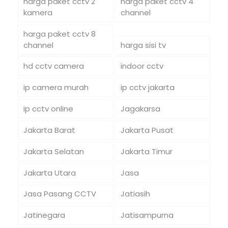
harga paket cctv 2
harga paket cctv 4
kamera
channel
harga paket cctv 8
channel
harga sisi tv
hd cctv camera
indoor cctv
ip camera murah
ip cctv jakarta
ip cctv online
Jagakarsa
Jakarta Barat
Jakarta Pusat
Jakarta Selatan
Jakarta Timur
Jakarta Utara
Jasa
Jasa Pasang CCTV
Jatiasih
Jatinegara
Jatisampurna