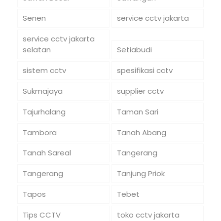
Senen
service cctv jakarta
service cctv jakarta
selatan
Setiabudi
sistem cctv
spesifikasi cctv
Sukmajaya
supplier cctv
Tajurhalang
Taman Sari
Tambora
Tanah Abang
Tanah Sareal
Tangerang
Tangerang
Tanjung Priok
Tapos
Tebet
Tips CCTV
toko cctv jakarta