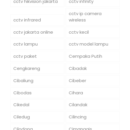
cctv hikvision jakarta
cctv infinity
cctv ip camera
cctv infrared
wireless
cctv jakarta online
cctv kecil
cctv lampu
cctv model lampu
cctv paket
Cempaka Putih
Cengkareng
Cibadak
Cibaliung
Cibeber
Cibodas
Cihara
Cikedal
Cilandak
Ciledug
Cilincing
Cilodong
Cimanggis