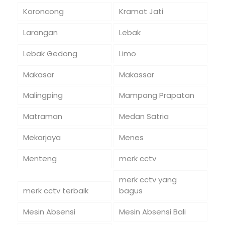
Koroncong
Kramat Jati
Larangan
Lebak
Lebak Gedong
Limo
Makasar
Makassar
Malingping
Mampang Prapatan
Matraman
Medan Satria
Mekarjaya
Menes
Menteng
merk cctv
merk cctv yang
merk cctv terbaik
bagus
Mesin Absensi
Mesin Absensi Bali