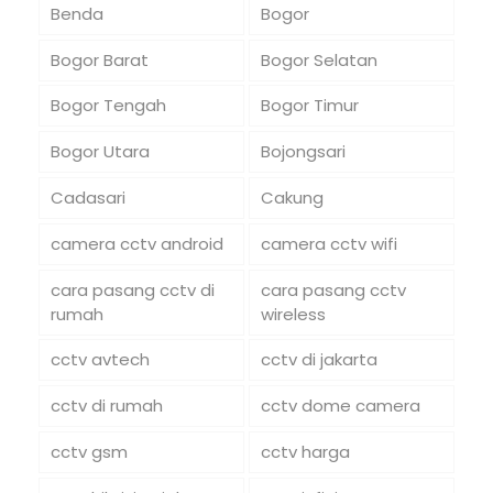
Benda
Bogor
Bogor Barat
Bogor Selatan
Bogor Tengah
Bogor Timur
Bogor Utara
Bojongsari
Cadasari
Cakung
camera cctv android
camera cctv wifi
cara pasang cctv di
cara pasang cctv
rumah
wireless
cctv avtech
cctv di jakarta
cctv di rumah
cctv dome camera
cctv gsm
cctv harga