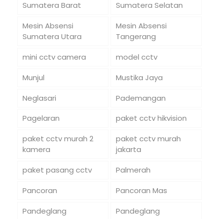
Sumatera Barat
Sumatera Selatan
Mesin Absensi
Mesin Absensi
Sumatera Utara
Tangerang
mini cctv camera
model cctv
Munjul
Mustika Jaya
Neglasari
Pademangan
Pagelaran
paket cctv hikvision
paket cctv murah 2
paket cctv murah
kamera
jakarta
paket pasang cctv
Palmerah
Pancoran
Pancoran Mas
Pandeglang
Pandeglang