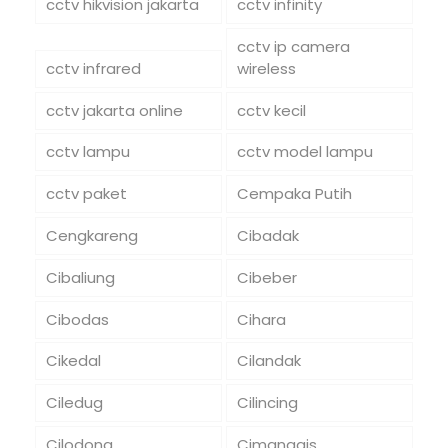
cctv hikvision jakarta
cctv infinity
cctv ip camera
cctv infrared
wireless
cctv jakarta online
cctv kecil
cctv lampu
cctv model lampu
cctv paket
Cempaka Putih
Cengkareng
Cibadak
Cibaliung
Cibeber
Cibodas
Cihara
Cikedal
Cilandak
Ciledug
Cilincing
Cilodong
Cimanggis