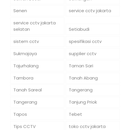
Senen
service cctv jakarta
service cctv jakarta
selatan
Setiabudi
sistem cctv
spesifikasi cctv
Sukmajaya
supplier cctv
Tajurhalang
Taman Sari
Tambora
Tanah Abang
Tanah Sareal
Tangerang
Tangerang
Tanjung Priok
Tapos
Tebet
Tips CCTV
toko cctv jakarta