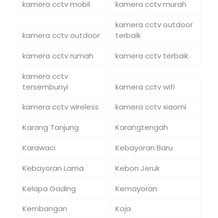
kamera cctv mobil
kamera cctv murah
kamera cctv outdoor
kamera cctv outdoor
terbaik
kamera cctv rumah
kamera cctv terbaik
kamera cctv
tersembunyi
kamera cctv wifi
kamera cctv wireless
kamera cctv xiaomi
Karang Tanjung
Karangtengah
Karawaci
Kebayoran Baru
Kebayoran Lama
Kebon Jeruk
Kelapa Gading
Kemayoran
Kembangan
Koja