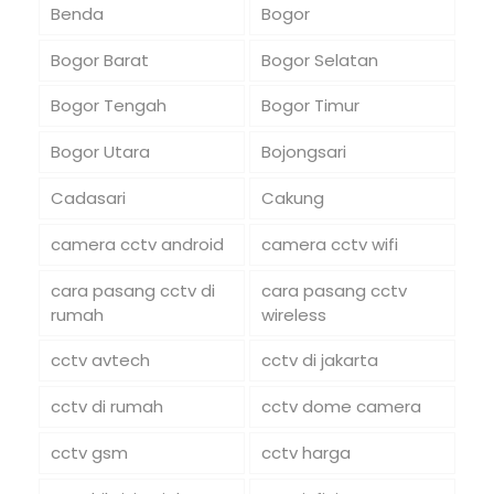
Benda
Bogor
Bogor Barat
Bogor Selatan
Bogor Tengah
Bogor Timur
Bogor Utara
Bojongsari
Cadasari
Cakung
camera cctv android
camera cctv wifi
cara pasang cctv di
cara pasang cctv
rumah
wireless
cctv avtech
cctv di jakarta
cctv di rumah
cctv dome camera
cctv gsm
cctv harga