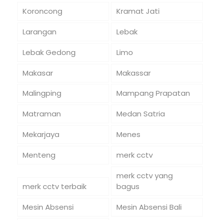
Koroncong
Kramat Jati
Larangan
Lebak
Lebak Gedong
Limo
Makasar
Makassar
Malingping
Mampang Prapatan
Matraman
Medan Satria
Mekarjaya
Menes
Menteng
merk cctv
merk cctv yang
merk cctv terbaik
bagus
Mesin Absensi
Mesin Absensi Bali