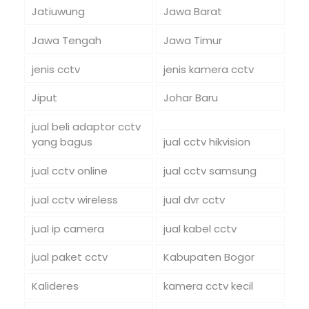
Jatiuwung
Jawa Barat
Jawa Tengah
Jawa Timur
jenis cctv
jenis kamera cctv
Jiput
Johar Baru
jual beli adaptor cctv
yang bagus
jual cctv hikvision
jual cctv online
jual cctv samsung
jual cctv wireless
jual dvr cctv
jual ip camera
jual kabel cctv
jual paket cctv
Kabupaten Bogor
Kalideres
kamera cctv kecil