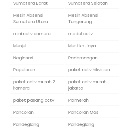
Sumatera Barat
Sumatera Selatan
Mesin Absensi
Mesin Absensi
Sumatera Utara
Tangerang
mini cctv camera
model cctv
Munjul
Mustika Jaya
Neglasari
Pademangan
Pagelaran
paket cctv hikvision
paket cctv murah 2
paket cctv murah
kamera
jakarta
paket pasang cctv
Palmerah
Pancoran
Pancoran Mas
Pandeglang
Pandeglang