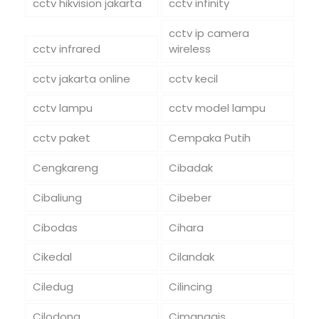
cctv hikvision jakarta
cctv infinity
cctv ip camera
cctv infrared
wireless
cctv jakarta online
cctv kecil
cctv lampu
cctv model lampu
cctv paket
Cempaka Putih
Cengkareng
Cibadak
Cibaliung
Cibeber
Cibodas
Cihara
Cikedal
Cilandak
Ciledug
Cilincing
Cilodong
Cimanggis