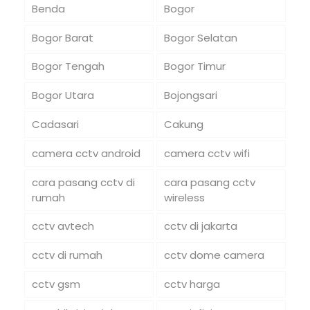
Benda
Bogor
Bogor Barat
Bogor Selatan
Bogor Tengah
Bogor Timur
Bogor Utara
Bojongsari
Cadasari
Cakung
camera cctv android
camera cctv wifi
cara pasang cctv di
cara pasang cctv
rumah
wireless
cctv avtech
cctv di jakarta
cctv di rumah
cctv dome camera
cctv gsm
cctv harga