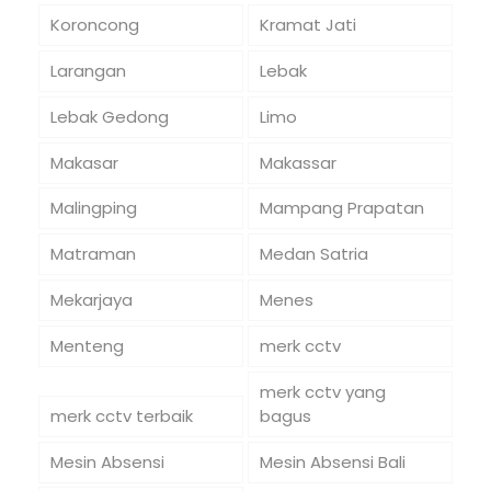
Koroncong
Kramat Jati
Larangan
Lebak
Lebak Gedong
Limo
Makasar
Makassar
Malingping
Mampang Prapatan
Matraman
Medan Satria
Mekarjaya
Menes
Menteng
merk cctv
merk cctv yang
merk cctv terbaik
bagus
Mesin Absensi
Mesin Absensi Bali