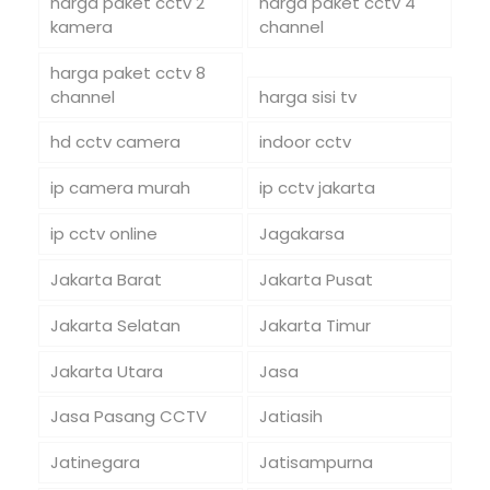
harga paket cctv 2
harga paket cctv 4
kamera
channel
harga paket cctv 8
channel
harga sisi tv
hd cctv camera
indoor cctv
ip camera murah
ip cctv jakarta
ip cctv online
Jagakarsa
Jakarta Barat
Jakarta Pusat
Jakarta Selatan
Jakarta Timur
Jakarta Utara
Jasa
Jasa Pasang CCTV
Jatiasih
Jatinegara
Jatisampurna