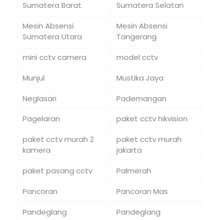
Sumatera Barat
Sumatera Selatan
Mesin Absensi
Mesin Absensi
Sumatera Utara
Tangerang
mini cctv camera
model cctv
Munjul
Mustika Jaya
Neglasari
Pademangan
Pagelaran
paket cctv hikvision
paket cctv murah 2
paket cctv murah
kamera
jakarta
paket pasang cctv
Palmerah
Pancoran
Pancoran Mas
Pandeglang
Pandeglang