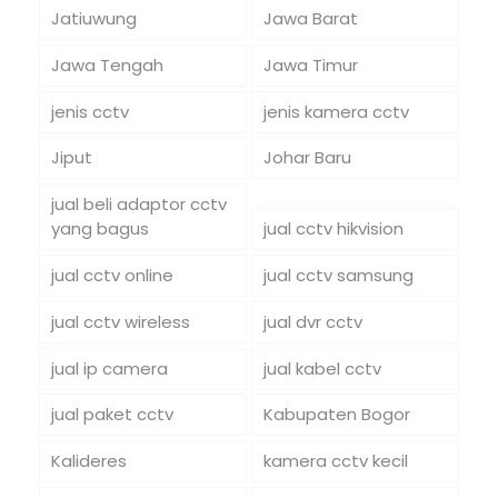
Jatiuwung
Jawa Barat
Jawa Tengah
Jawa Timur
jenis cctv
jenis kamera cctv
Jiput
Johar Baru
jual beli adaptor cctv
yang bagus
jual cctv hikvision
jual cctv online
jual cctv samsung
jual cctv wireless
jual dvr cctv
jual ip camera
jual kabel cctv
jual paket cctv
Kabupaten Bogor
Kalideres
kamera cctv kecil