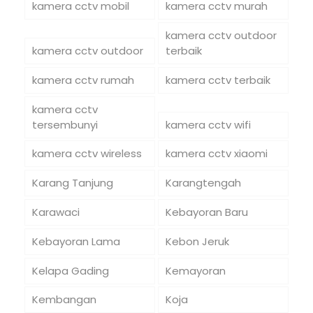
kamera cctv mobil
kamera cctv murah
kamera cctv outdoor
kamera cctv outdoor
terbaik
kamera cctv rumah
kamera cctv terbaik
kamera cctv
tersembunyi
kamera cctv wifi
kamera cctv wireless
kamera cctv xiaomi
Karang Tanjung
Karangtengah
Karawaci
Kebayoran Baru
Kebayoran Lama
Kebon Jeruk
Kelapa Gading
Kemayoran
Kembangan
Koja