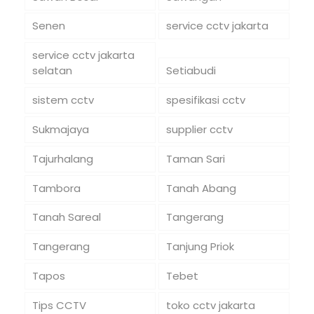
Senen
service cctv jakarta
service cctv jakarta
selatan
Setiabudi
sistem cctv
spesifikasi cctv
Sukmajaya
supplier cctv
Tajurhalang
Taman Sari
Tambora
Tanah Abang
Tanah Sareal
Tangerang
Tangerang
Tanjung Priok
Tapos
Tebet
Tips CCTV
toko cctv jakarta