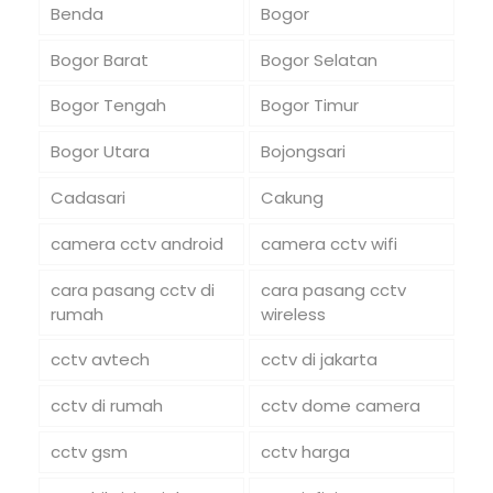
Benda
Bogor
Bogor Barat
Bogor Selatan
Bogor Tengah
Bogor Timur
Bogor Utara
Bojongsari
Cadasari
Cakung
camera cctv android
camera cctv wifi
cara pasang cctv di
cara pasang cctv
rumah
wireless
cctv avtech
cctv di jakarta
cctv di rumah
cctv dome camera
cctv gsm
cctv harga