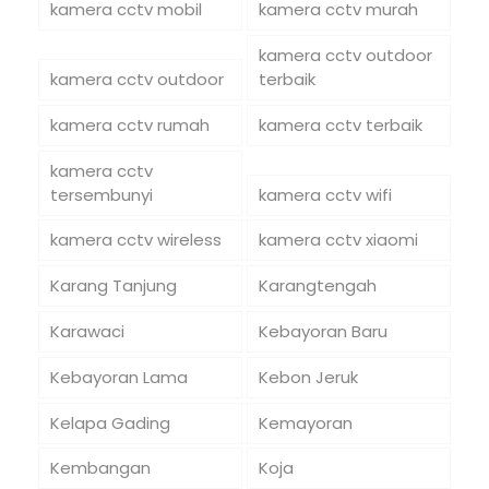
kamera cctv mobil
kamera cctv murah
kamera cctv outdoor
kamera cctv outdoor
terbaik
kamera cctv rumah
kamera cctv terbaik
kamera cctv
tersembunyi
kamera cctv wifi
kamera cctv wireless
kamera cctv xiaomi
Karang Tanjung
Karangtengah
Karawaci
Kebayoran Baru
Kebayoran Lama
Kebon Jeruk
Kelapa Gading
Kemayoran
Kembangan
Koja