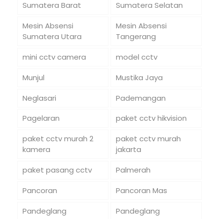
Sumatera Barat
Sumatera Selatan
Mesin Absensi
Mesin Absensi
Sumatera Utara
Tangerang
mini cctv camera
model cctv
Munjul
Mustika Jaya
Neglasari
Pademangan
Pagelaran
paket cctv hikvision
paket cctv murah 2
paket cctv murah
kamera
jakarta
paket pasang cctv
Palmerah
Pancoran
Pancoran Mas
Pandeglang
Pandeglang