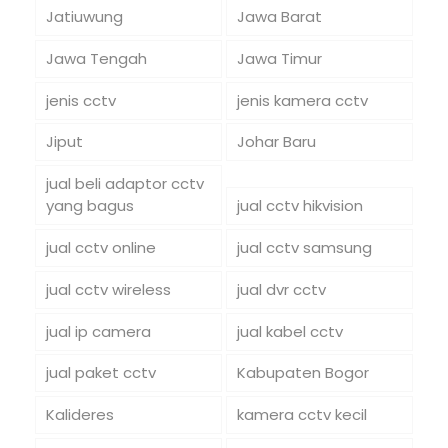
Jatiuwung
Jawa Barat
Jawa Tengah
Jawa Timur
jenis cctv
jenis kamera cctv
Jiput
Johar Baru
jual beli adaptor cctv
yang bagus
jual cctv hikvision
jual cctv online
jual cctv samsung
jual cctv wireless
jual dvr cctv
jual ip camera
jual kabel cctv
jual paket cctv
Kabupaten Bogor
Kalideres
kamera cctv kecil