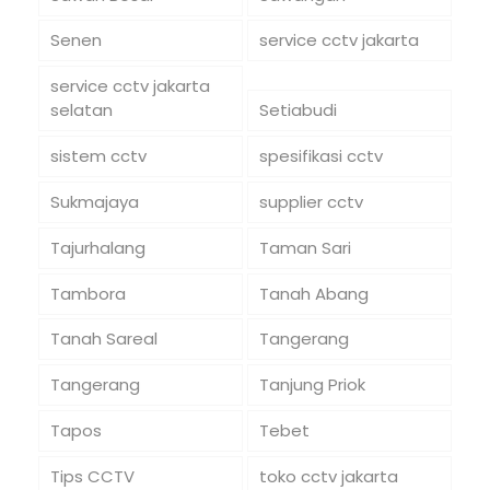
Senen
service cctv jakarta
service cctv jakarta
selatan
Setiabudi
sistem cctv
spesifikasi cctv
Sukmajaya
supplier cctv
Tajurhalang
Taman Sari
Tambora
Tanah Abang
Tanah Sareal
Tangerang
Tangerang
Tanjung Priok
Tapos
Tebet
Tips CCTV
toko cctv jakarta