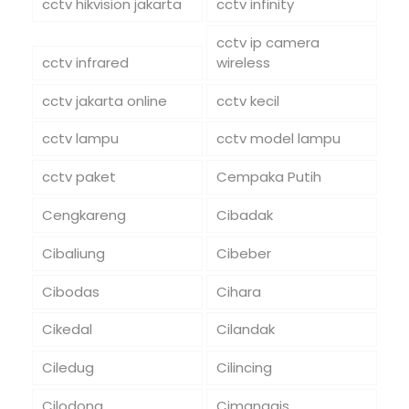
cctv hikvision jakarta
cctv infinity
cctv ip camera
cctv infrared
wireless
cctv jakarta online
cctv kecil
cctv lampu
cctv model lampu
cctv paket
Cempaka Putih
Cengkareng
Cibadak
Cibaliung
Cibeber
Cibodas
Cihara
Cikedal
Cilandak
Ciledug
Cilincing
Cilodong
Cimanggis