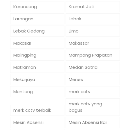
Koroncong
Kramat Jati
Larangan
Lebak
Lebak Gedong
Limo
Makasar
Makassar
Malingping
Mampang Prapatan
Matraman
Medan Satria
Mekarjaya
Menes
Menteng
merk cctv
merk cctv yang
merk cctv terbaik
bagus
Mesin Absensi
Mesin Absensi Bali