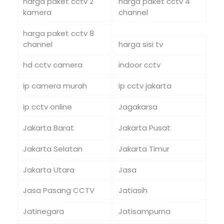
harga paket cctv 2
harga paket cctv 4
kamera
channel
harga paket cctv 8
channel
harga sisi tv
hd cctv camera
indoor cctv
ip camera murah
ip cctv jakarta
ip cctv online
Jagakarsa
Jakarta Barat
Jakarta Pusat
Jakarta Selatan
Jakarta Timur
Jakarta Utara
Jasa
Jasa Pasang CCTV
Jatiasih
Jatinegara
Jatisampurna