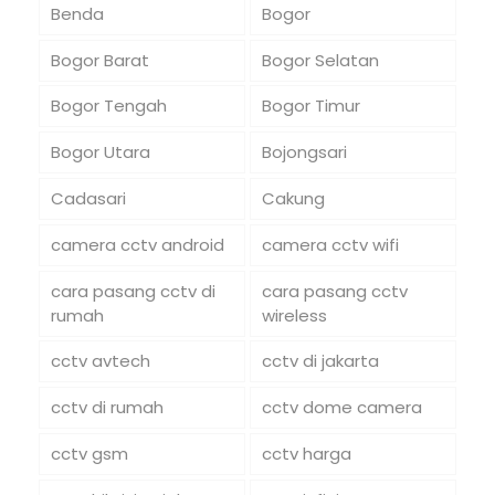
Benda
Bogor
Bogor Barat
Bogor Selatan
Bogor Tengah
Bogor Timur
Bogor Utara
Bojongsari
Cadasari
Cakung
camera cctv android
camera cctv wifi
cara pasang cctv di
cara pasang cctv
rumah
wireless
cctv avtech
cctv di jakarta
cctv di rumah
cctv dome camera
cctv gsm
cctv harga