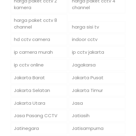
harga paket cctv 2
harga paket cctv 4
kamera
channel
harga paket cctv 8
channel
harga sisi tv
hd cctv camera
indoor cctv
ip camera murah
ip cctv jakarta
ip cctv online
Jagakarsa
Jakarta Barat
Jakarta Pusat
Jakarta Selatan
Jakarta Timur
Jakarta Utara
Jasa
Jasa Pasang CCTV
Jatiasih
Jatinegara
Jatisampurna