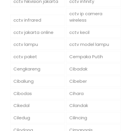
cctv hikvision jakarta
cctv infinity
cctv ip camera
cctv infrared
wireless
cctv jakarta online
cctv kecil
cctv lampu
cctv model lampu
cctv paket
Cempaka Putih
Cengkareng
Cibadak
Cibaliung
Cibeber
Cibodas
Cihara
Cikedal
Cilandak
Ciledug
Cilincing
Cilodong
Cimanggis