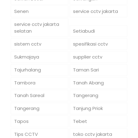
Senen
service cctv jakarta
service cctv jakarta
selatan
Setiabudi
sistem cctv
spesifikasi cctv
Sukmajaya
supplier cctv
Tajurhalang
Taman Sari
Tambora
Tanah Abang
Tanah Sareal
Tangerang
Tangerang
Tanjung Priok
Tapos
Tebet
Tips CCTV
toko cctv jakarta