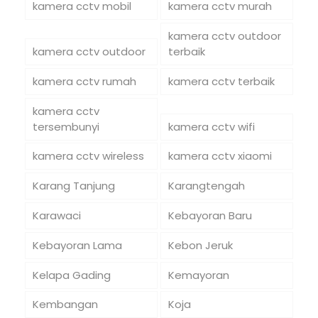
kamera cctv mobil
kamera cctv murah
kamera cctv outdoor
kamera cctv outdoor
terbaik
kamera cctv rumah
kamera cctv terbaik
kamera cctv
tersembunyi
kamera cctv wifi
kamera cctv wireless
kamera cctv xiaomi
Karang Tanjung
Karangtengah
Karawaci
Kebayoran Baru
Kebayoran Lama
Kebon Jeruk
Kelapa Gading
Kemayoran
Kembangan
Koja