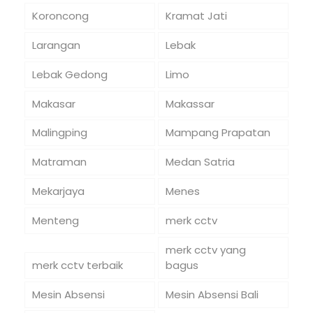
Koroncong
Kramat Jati
Larangan
Lebak
Lebak Gedong
Limo
Makasar
Makassar
Malingping
Mampang Prapatan
Matraman
Medan Satria
Mekarjaya
Menes
Menteng
merk cctv
merk cctv yang
merk cctv terbaik
bagus
Mesin Absensi
Mesin Absensi Bali