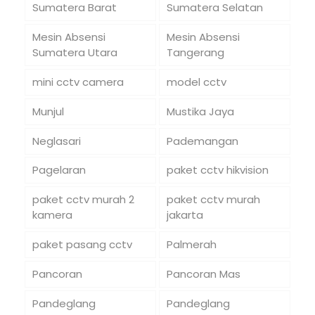
Sumatera Barat
Sumatera Selatan
Mesin Absensi
Mesin Absensi
Sumatera Utara
Tangerang
mini cctv camera
model cctv
Munjul
Mustika Jaya
Neglasari
Pademangan
Pagelaran
paket cctv hikvision
paket cctv murah 2
paket cctv murah
kamera
jakarta
paket pasang cctv
Palmerah
Pancoran
Pancoran Mas
Pandeglang
Pandeglang