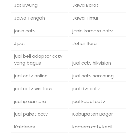
Jatiuwung
Jawa Barat
Jawa Tengah
Jawa Timur
jenis cctv
jenis kamera cctv
Jiput
Johar Baru
jual beli adaptor cctv
yang bagus
jual cctv hikvision
jual cctv online
jual cctv samsung
jual cctv wireless
jual dvr cctv
jual ip camera
jual kabel cctv
jual paket cctv
Kabupaten Bogor
Kalideres
kamera cctv kecil