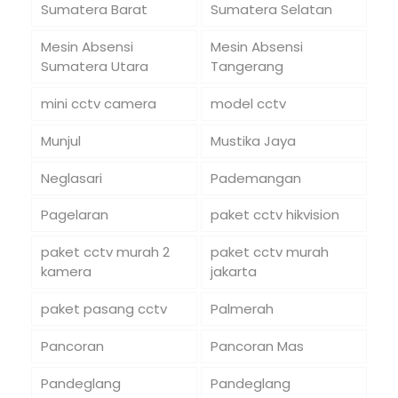
Sumatera Barat
Sumatera Selatan
Mesin Absensi
Mesin Absensi
Sumatera Utara
Tangerang
mini cctv camera
model cctv
Munjul
Mustika Jaya
Neglasari
Pademangan
Pagelaran
paket cctv hikvision
paket cctv murah 2
paket cctv murah
kamera
jakarta
paket pasang cctv
Palmerah
Pancoran
Pancoran Mas
Pandeglang
Pandeglang