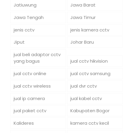
Jatiuwung
Jawa Barat
Jawa Tengah
Jawa Timur
jenis cctv
jenis kamera cctv
Jiput
Johar Baru
jual beli adaptor cctv
yang bagus
jual cctv hikvision
jual cctv online
jual cctv samsung
jual cctv wireless
jual dvr cctv
jual ip camera
jual kabel cctv
jual paket cctv
Kabupaten Bogor
Kalideres
kamera cctv kecil