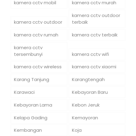
kamera cctv mobil
kamera cctv murah
kamera cctv outdoor
kamera cctv outdoor
terbaik
kamera cctv rumah
kamera cctv terbaik
kamera cctv
tersembunyi
kamera cctv wifi
kamera cctv wireless
kamera cctv xiaomi
Karang Tanjung
Karangtengah
Karawaci
Kebayoran Baru
Kebayoran Lama
Kebon Jeruk
Kelapa Gading
Kemayoran
Kembangan
Koja