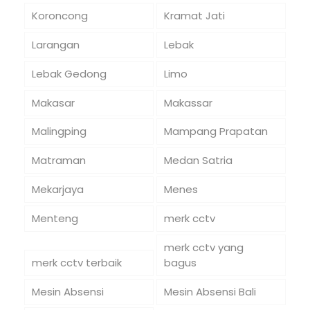
Koroncong
Kramat Jati
Larangan
Lebak
Lebak Gedong
Limo
Makasar
Makassar
Malingping
Mampang Prapatan
Matraman
Medan Satria
Mekarjaya
Menes
Menteng
merk cctv
merk cctv yang
merk cctv terbaik
bagus
Mesin Absensi
Mesin Absensi Bali