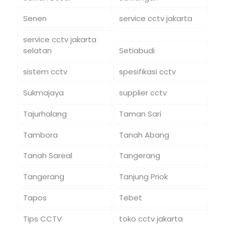
Senen
service cctv jakarta
service cctv jakarta
selatan
Setiabudi
sistem cctv
spesifikasi cctv
Sukmajaya
supplier cctv
Tajurhalang
Taman Sari
Tambora
Tanah Abang
Tanah Sareal
Tangerang
Tangerang
Tanjung Priok
Tapos
Tebet
Tips CCTV
toko cctv jakarta