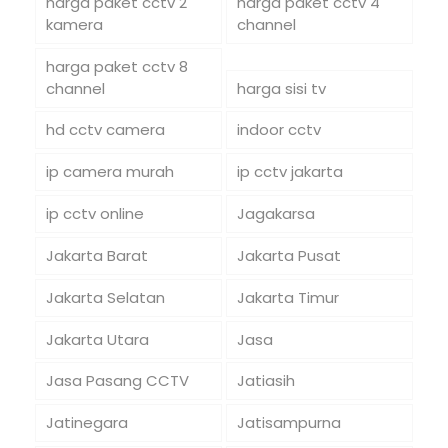
harga paket cctv 2
harga paket cctv 4
kamera
channel
harga paket cctv 8
channel
harga sisi tv
hd cctv camera
indoor cctv
ip camera murah
ip cctv jakarta
ip cctv online
Jagakarsa
Jakarta Barat
Jakarta Pusat
Jakarta Selatan
Jakarta Timur
Jakarta Utara
Jasa
Jasa Pasang CCTV
Jatiasih
Jatinegara
Jatisampurna