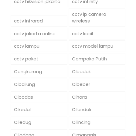
cctv hikvision jakarta
cctv infinity
cctv ip camera
cctv infrared
wireless
cctv jakarta online
cctv kecil
cctv lampu
cctv model lampu
cctv paket
Cempaka Putih
Cengkareng
Cibadak
Cibaliung
Cibeber
Cibodas
Cihara
Cikedal
Cilandak
Ciledug
Cilincing
Cilodong
Cimanggis