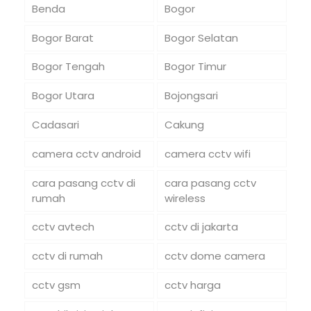
Benda
Bogor
Bogor Barat
Bogor Selatan
Bogor Tengah
Bogor Timur
Bogor Utara
Bojongsari
Cadasari
Cakung
camera cctv android
camera cctv wifi
cara pasang cctv di
cara pasang cctv
rumah
wireless
cctv avtech
cctv di jakarta
cctv di rumah
cctv dome camera
cctv gsm
cctv harga