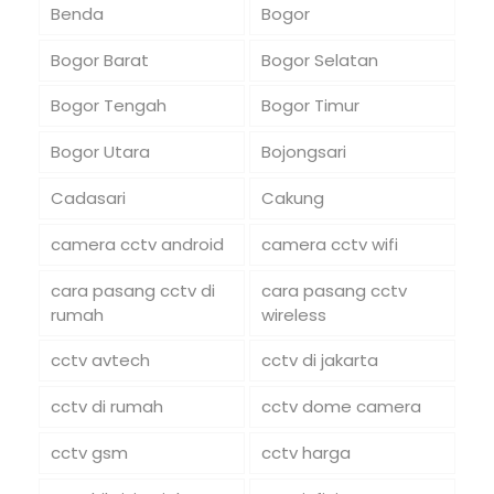
Benda
Bogor
Bogor Barat
Bogor Selatan
Bogor Tengah
Bogor Timur
Bogor Utara
Bojongsari
Cadasari
Cakung
camera cctv android
camera cctv wifi
cara pasang cctv di
cara pasang cctv
rumah
wireless
cctv avtech
cctv di jakarta
cctv di rumah
cctv dome camera
cctv gsm
cctv harga