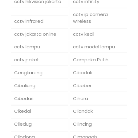
cctv hikvision jakarta
cctv infinity
cctv ip camera
cctv infrared
wireless
cctv jakarta online
cctv kecil
cctv lampu
cctv model lampu
cctv paket
Cempaka Putih
Cengkareng
Cibadak
Cibaliung
Cibeber
Cibodas
Cihara
Cikedal
Cilandak
Ciledug
Cilincing
Cilodong
Cimanggis