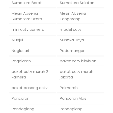
Sumatera Barat
Sumatera Selatan
Mesin Absensi
Mesin Absensi
Sumatera Utara
Tangerang
mini cctv camera
model cctv
Munjul
Mustika Jaya
Neglasari
Pademangan
Pagelaran
paket cctv hikvision
paket cctv murah 2
paket cctv murah
kamera
jakarta
paket pasang cctv
Palmerah
Pancoran
Pancoran Mas
Pandeglang
Pandeglang