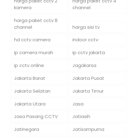
harga paket cctv 2
harga paket cctv 4
kamera
channel
harga paket cctv 8
channel
harga sisi tv
hd cctv camera
indoor cctv
ip camera murah
ip cctv jakarta
ip cctv online
Jagakarsa
Jakarta Barat
Jakarta Pusat
Jakarta Selatan
Jakarta Timur
Jakarta Utara
Jasa
Jasa Pasang CCTV
Jatiasih
Jatinegara
Jatisampurna