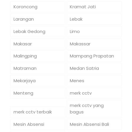
Koroncong
Kramat Jati
Larangan
Lebak
Lebak Gedong
Limo
Makasar
Makassar
Malingping
Mampang Prapatan
Matraman
Medan Satria
Mekarjaya
Menes
Menteng
merk cctv
merk cctv yang
merk cctv terbaik
bagus
Mesin Absensi
Mesin Absensi Bali