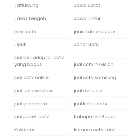
Jatiuwung
Jawa Barat
Jawa Tengah
Jawa Timur
jenis cctv
jenis kamera cctv
Jiput
Johar Baru
jual beli adaptor cctv
yang bagus
jual cctv hikvision
jual cctv online
jual cctv samsung
jual cctv wireless
jual dvr cctv
jual ip camera
jual kabel cctv
jual paket cctv
Kabupaten Bogor
Kalideres
kamera cctv kecil