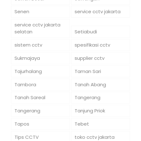
Senen
service cctv jakarta
service cctv jakarta
selatan
Setiabudi
sistem cctv
spesifikasi cctv
Sukmajaya
supplier cctv
Tajurhalang
Taman Sari
Tambora
Tanah Abang
Tanah Sareal
Tangerang
Tangerang
Tanjung Priok
Tapos
Tebet
Tips CCTV
toko cctv jakarta