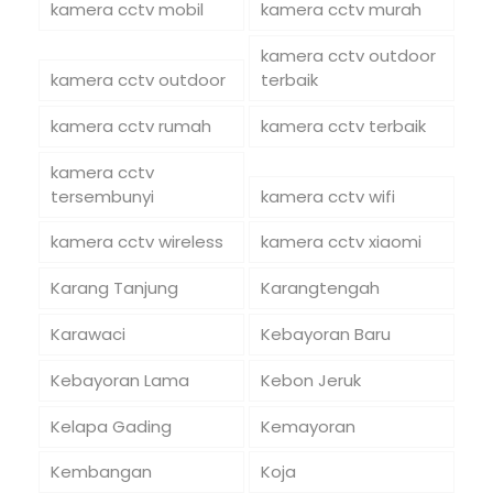
kamera cctv mobil
kamera cctv murah
kamera cctv outdoor
kamera cctv outdoor
terbaik
kamera cctv rumah
kamera cctv terbaik
kamera cctv
tersembunyi
kamera cctv wifi
kamera cctv wireless
kamera cctv xiaomi
Karang Tanjung
Karangtengah
Karawaci
Kebayoran Baru
Kebayoran Lama
Kebon Jeruk
Kelapa Gading
Kemayoran
Kembangan
Koja