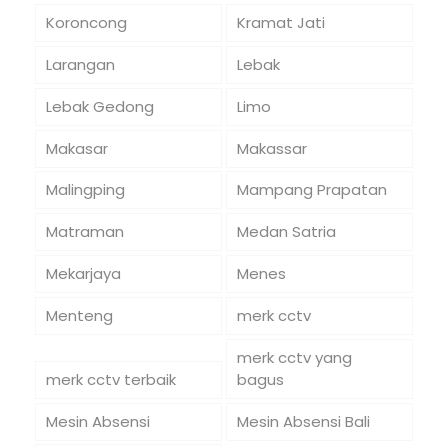
Koroncong
Kramat Jati
Larangan
Lebak
Lebak Gedong
Limo
Makasar
Makassar
Malingping
Mampang Prapatan
Matraman
Medan Satria
Mekarjaya
Menes
Menteng
merk cctv
merk cctv yang
merk cctv terbaik
bagus
Mesin Absensi
Mesin Absensi Bali