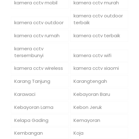
kamera cctv mobil
kamera cctv murah
kamera cctv outdoor
kamera cctv outdoor
terbaik
kamera cctv rumah
kamera cctv terbaik
kamera cctv
tersembunyi
kamera cctv wifi
kamera cctv wireless
kamera cctv xiaomi
Karang Tanjung
Karangtengah
Karawaci
Kebayoran Baru
Kebayoran Lama
Kebon Jeruk
Kelapa Gading
Kemayoran
Kembangan
Koja