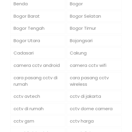
Benda
Bogor
Bogor Barat
Bogor Selatan
Bogor Tengah
Bogor Timur
Bogor Utara
Bojongsari
Cadasari
Cakung
camera cctv android
camera cctv wifi
cara pasang cctv di
cara pasang cctv
rumah
wireless
cctv avtech
cctv di jakarta
cctv di rumah
cctv dome camera
cctv gsm
cctv harga