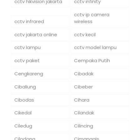
cctv hikvision jakarta
cctv infinity
cctv ip camera
cctv infrared
wireless
cctv jakarta online
cctv kecil
cctv lampu
cctv model lampu
cctv paket
Cempaka Putih
Cengkareng
Cibadak
Cibaliung
Cibeber
Cibodas
Cihara
Cikedal
Cilandak
Ciledug
Cilincing
Cilodong
Cimanggis