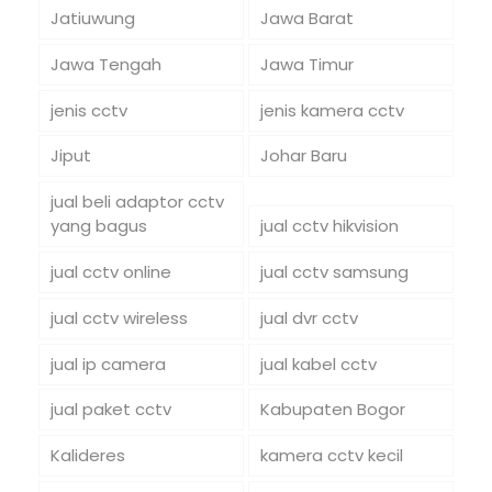
Jatiuwung
Jawa Barat
Jawa Tengah
Jawa Timur
jenis cctv
jenis kamera cctv
Jiput
Johar Baru
jual beli adaptor cctv
yang bagus
jual cctv hikvision
jual cctv online
jual cctv samsung
jual cctv wireless
jual dvr cctv
jual ip camera
jual kabel cctv
jual paket cctv
Kabupaten Bogor
Kalideres
kamera cctv kecil