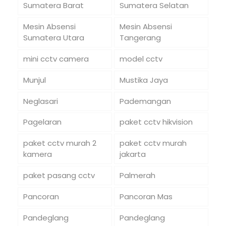
Sumatera Barat
Sumatera Selatan
Mesin Absensi
Mesin Absensi
Sumatera Utara
Tangerang
mini cctv camera
model cctv
Munjul
Mustika Jaya
Neglasari
Pademangan
Pagelaran
paket cctv hikvision
paket cctv murah 2
paket cctv murah
kamera
jakarta
paket pasang cctv
Palmerah
Pancoran
Pancoran Mas
Pandeglang
Pandeglang