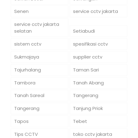
Senen
service cctv jakarta
service cctv jakarta
selatan
Setiabudi
sistem cctv
spesifikasi cctv
Sukmajaya
supplier cctv
Tajurhalang
Taman Sari
Tambora
Tanah Abang
Tanah Sareal
Tangerang
Tangerang
Tanjung Priok
Tapos
Tebet
Tips CCTV
toko cctv jakarta