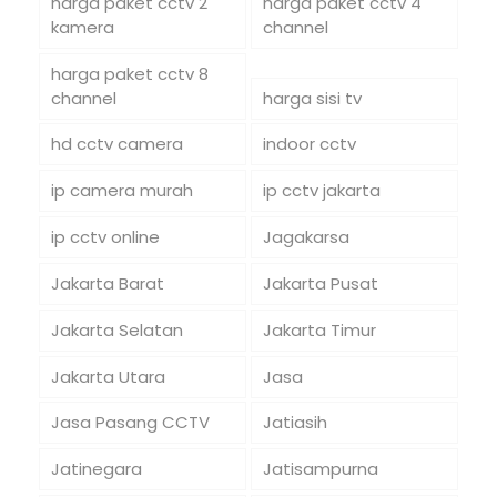
harga paket cctv 2
harga paket cctv 4
kamera
channel
harga paket cctv 8
channel
harga sisi tv
hd cctv camera
indoor cctv
ip camera murah
ip cctv jakarta
ip cctv online
Jagakarsa
Jakarta Barat
Jakarta Pusat
Jakarta Selatan
Jakarta Timur
Jakarta Utara
Jasa
Jasa Pasang CCTV
Jatiasih
Jatinegara
Jatisampurna