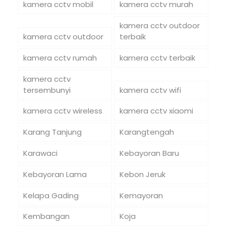
kamera cctv mobil
kamera cctv murah
kamera cctv outdoor
kamera cctv outdoor
terbaik
kamera cctv rumah
kamera cctv terbaik
kamera cctv
tersembunyi
kamera cctv wifi
kamera cctv wireless
kamera cctv xiaomi
Karang Tanjung
Karangtengah
Karawaci
Kebayoran Baru
Kebayoran Lama
Kebon Jeruk
Kelapa Gading
Kemayoran
Kembangan
Koja