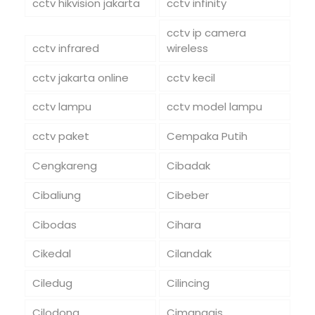
cctv hikvision jakarta
cctv infinity
cctv ip camera
cctv infrared
wireless
cctv jakarta online
cctv kecil
cctv lampu
cctv model lampu
cctv paket
Cempaka Putih
Cengkareng
Cibadak
Cibaliung
Cibeber
Cibodas
Cihara
Cikedal
Cilandak
Ciledug
Cilincing
Cilodong
Cimanggis