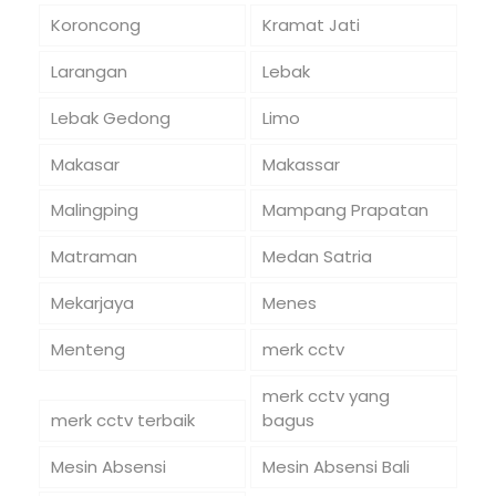
Koroncong
Kramat Jati
Larangan
Lebak
Lebak Gedong
Limo
Makasar
Makassar
Malingping
Mampang Prapatan
Matraman
Medan Satria
Mekarjaya
Menes
Menteng
merk cctv
merk cctv yang
merk cctv terbaik
bagus
Mesin Absensi
Mesin Absensi Bali