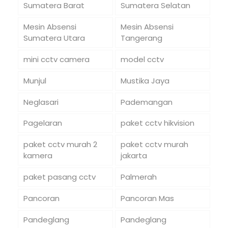
Sumatera Barat
Sumatera Selatan
Mesin Absensi
Mesin Absensi
Sumatera Utara
Tangerang
mini cctv camera
model cctv
Munjul
Mustika Jaya
Neglasari
Pademangan
Pagelaran
paket cctv hikvision
paket cctv murah 2
paket cctv murah
kamera
jakarta
paket pasang cctv
Palmerah
Pancoran
Pancoran Mas
Pandeglang
Pandeglang