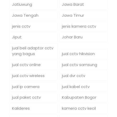
Jatiuwung
Jawa Barat
Jawa Tengah
Jawa Timur
jenis cctv
jenis kamera cctv
Jiput
Johar Baru
jual beli adaptor cctv
yang bagus
jual cctv hikvision
jual cctv online
jual cctv samsung
jual cctv wireless
jual dvr cctv
jual ip camera
jual kabel cctv
jual paket cctv
Kabupaten Bogor
Kalideres
kamera cctv kecil