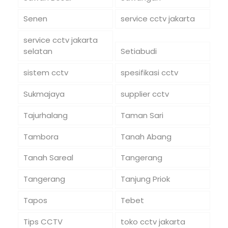
Senen
service cctv jakarta
service cctv jakarta
selatan
Setiabudi
sistem cctv
spesifikasi cctv
Sukmajaya
supplier cctv
Tajurhalang
Taman Sari
Tambora
Tanah Abang
Tanah Sareal
Tangerang
Tangerang
Tanjung Priok
Tapos
Tebet
Tips CCTV
toko cctv jakarta