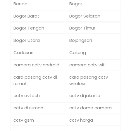
Benda
Bogor
Bogor Barat
Bogor Selatan
Bogor Tengah
Bogor Timur
Bogor Utara
Bojongsari
Cadasari
Cakung
camera cctv android
camera cctv wifi
cara pasang cctv di
cara pasang cctv
rumah
wireless
cctv avtech
cctv di jakarta
cctv di rumah
cctv dome camera
cctv gsm
cctv harga