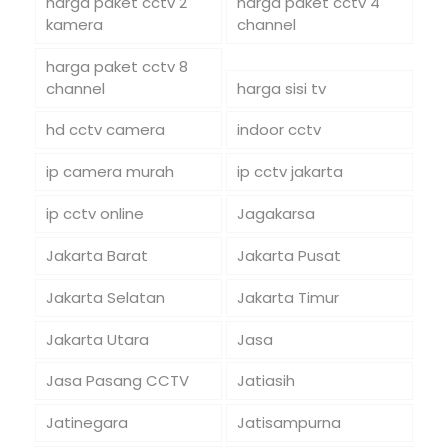
harga paket cctv 2
harga paket cctv 4
kamera
channel
harga paket cctv 8
channel
harga sisi tv
hd cctv camera
indoor cctv
ip camera murah
ip cctv jakarta
ip cctv online
Jagakarsa
Jakarta Barat
Jakarta Pusat
Jakarta Selatan
Jakarta Timur
Jakarta Utara
Jasa
Jasa Pasang CCTV
Jatiasih
Jatinegara
Jatisampurna