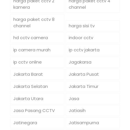
harga paket cctv 2
harga paket cctv 4
kamera
channel
harga paket cctv 8
channel
harga sisi tv
hd cctv camera
indoor cctv
ip camera murah
ip cctv jakarta
ip cctv online
Jagakarsa
Jakarta Barat
Jakarta Pusat
Jakarta Selatan
Jakarta Timur
Jakarta Utara
Jasa
Jasa Pasang CCTV
Jatiasih
Jatinegara
Jatisampurna