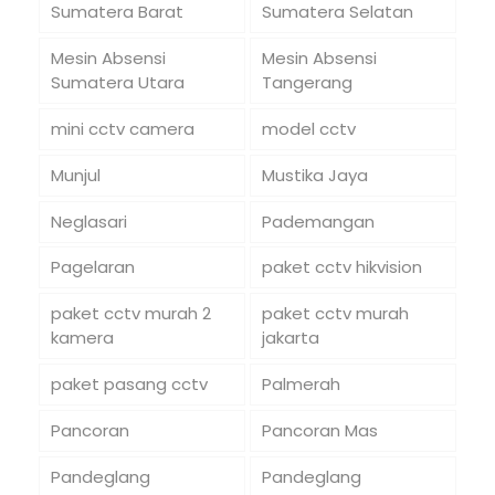
Sumatera Barat
Sumatera Selatan
Mesin Absensi
Mesin Absensi
Sumatera Utara
Tangerang
mini cctv camera
model cctv
Munjul
Mustika Jaya
Neglasari
Pademangan
Pagelaran
paket cctv hikvision
paket cctv murah 2
paket cctv murah
kamera
jakarta
paket pasang cctv
Palmerah
Pancoran
Pancoran Mas
Pandeglang
Pandeglang