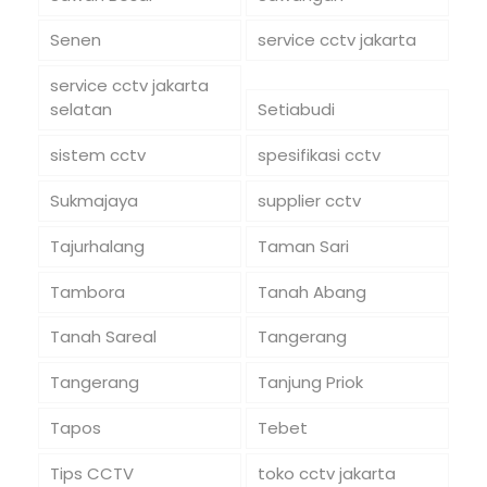
Senen
service cctv jakarta
service cctv jakarta
selatan
Setiabudi
sistem cctv
spesifikasi cctv
Sukmajaya
supplier cctv
Tajurhalang
Taman Sari
Tambora
Tanah Abang
Tanah Sareal
Tangerang
Tangerang
Tanjung Priok
Tapos
Tebet
Tips CCTV
toko cctv jakarta