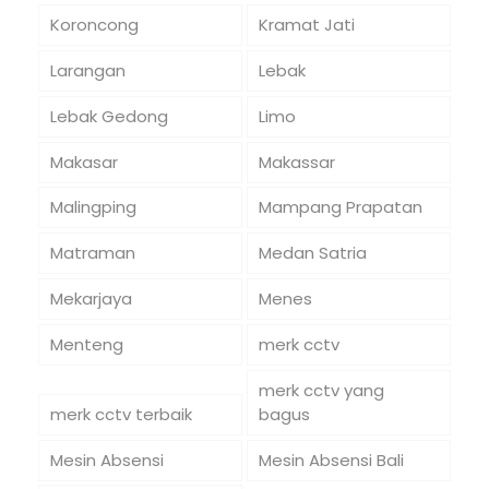
Koroncong
Kramat Jati
Larangan
Lebak
Lebak Gedong
Limo
Makasar
Makassar
Malingping
Mampang Prapatan
Matraman
Medan Satria
Mekarjaya
Menes
Menteng
merk cctv
merk cctv yang
merk cctv terbaik
bagus
Mesin Absensi
Mesin Absensi Bali