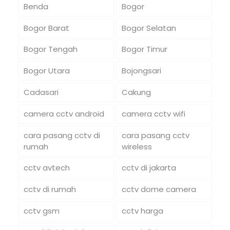
Benda
Bogor
Bogor Barat
Bogor Selatan
Bogor Tengah
Bogor Timur
Bogor Utara
Bojongsari
Cadasari
Cakung
camera cctv android
camera cctv wifi
cara pasang cctv di
cara pasang cctv
rumah
wireless
cctv avtech
cctv di jakarta
cctv di rumah
cctv dome camera
cctv gsm
cctv harga