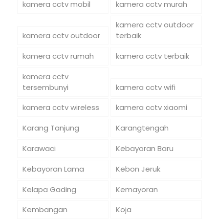
kamera cctv mobil
kamera cctv murah
kamera cctv outdoor
kamera cctv outdoor
terbaik
kamera cctv rumah
kamera cctv terbaik
kamera cctv
tersembunyi
kamera cctv wifi
kamera cctv wireless
kamera cctv xiaomi
Karang Tanjung
Karangtengah
Karawaci
Kebayoran Baru
Kebayoran Lama
Kebon Jeruk
Kelapa Gading
Kemayoran
Kembangan
Koja