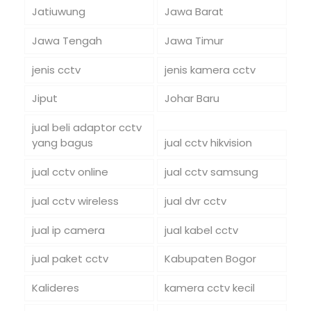
Jatiuwung
Jawa Barat
Jawa Tengah
Jawa Timur
jenis cctv
jenis kamera cctv
Jiput
Johar Baru
jual beli adaptor cctv
yang bagus
jual cctv hikvision
jual cctv online
jual cctv samsung
jual cctv wireless
jual dvr cctv
jual ip camera
jual kabel cctv
jual paket cctv
Kabupaten Bogor
Kalideres
kamera cctv kecil