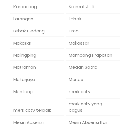
Koroncong
Kramat Jati
Larangan
Lebak
Lebak Gedong
Limo
Makasar
Makassar
Malingping
Mampang Prapatan
Matraman
Medan Satria
Mekarjaya
Menes
Menteng
merk cctv
merk cctv yang
merk cctv terbaik
bagus
Mesin Absensi
Mesin Absensi Bali