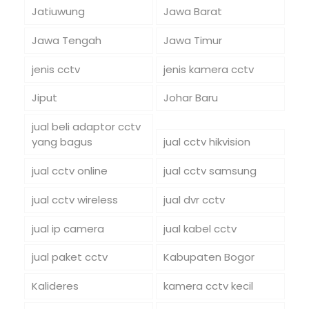
Jatiuwung
Jawa Barat
Jawa Tengah
Jawa Timur
jenis cctv
jenis kamera cctv
Jiput
Johar Baru
jual beli adaptor cctv
yang bagus
jual cctv hikvision
jual cctv online
jual cctv samsung
jual cctv wireless
jual dvr cctv
jual ip camera
jual kabel cctv
jual paket cctv
Kabupaten Bogor
Kalideres
kamera cctv kecil