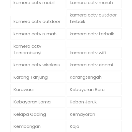
kamera cctv mobil
kamera cctv murah
kamera cctv outdoor
kamera cctv outdoor
terbaik
kamera cctv rumah
kamera cctv terbaik
kamera cctv
tersembunyi
kamera cctv wifi
kamera cctv wireless
kamera cctv xiaomi
Karang Tanjung
Karangtengah
Karawaci
Kebayoran Baru
Kebayoran Lama
Kebon Jeruk
Kelapa Gading
Kemayoran
Kembangan
Koja