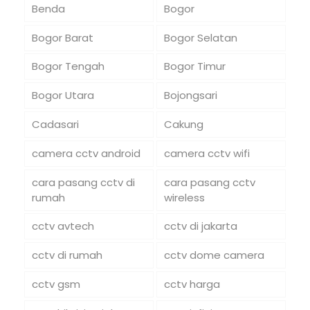
Benda
Bogor
Bogor Barat
Bogor Selatan
Bogor Tengah
Bogor Timur
Bogor Utara
Bojongsari
Cadasari
Cakung
camera cctv android
camera cctv wifi
cara pasang cctv di
cara pasang cctv
rumah
wireless
cctv avtech
cctv di jakarta
cctv di rumah
cctv dome camera
cctv gsm
cctv harga