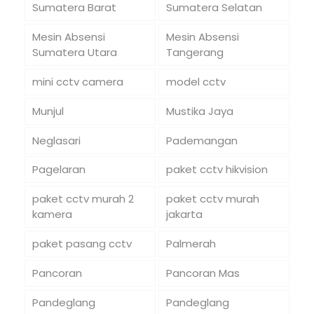
Sumatera Barat
Sumatera Selatan
Mesin Absensi
Mesin Absensi
Sumatera Utara
Tangerang
mini cctv camera
model cctv
Munjul
Mustika Jaya
Neglasari
Pademangan
Pagelaran
paket cctv hikvision
paket cctv murah 2
paket cctv murah
kamera
jakarta
paket pasang cctv
Palmerah
Pancoran
Pancoran Mas
Pandeglang
Pandeglang