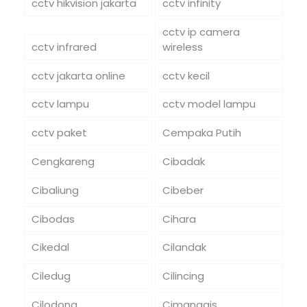
cctv hikvision jakarta
cctv infinity
cctv ip camera
cctv infrared
wireless
cctv jakarta online
cctv kecil
cctv lampu
cctv model lampu
cctv paket
Cempaka Putih
Cengkareng
Cibadak
Cibaliung
Cibeber
Cibodas
Cihara
Cikedal
Cilandak
Ciledug
Cilincing
Cilodong
Cimanggis