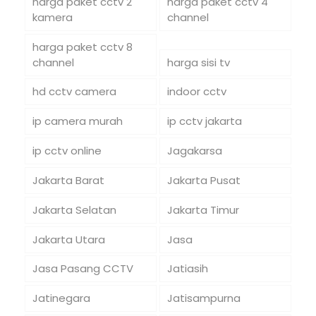
harga paket cctv 2
harga paket cctv 4
kamera
channel
harga paket cctv 8
channel
harga sisi tv
hd cctv camera
indoor cctv
ip camera murah
ip cctv jakarta
ip cctv online
Jagakarsa
Jakarta Barat
Jakarta Pusat
Jakarta Selatan
Jakarta Timur
Jakarta Utara
Jasa
Jasa Pasang CCTV
Jatiasih
Jatinegara
Jatisampurna