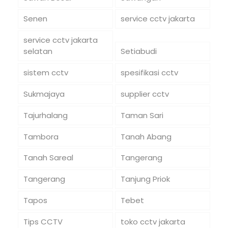
Senen
service cctv jakarta
service cctv jakarta
selatan
Setiabudi
sistem cctv
spesifikasi cctv
Sukmajaya
supplier cctv
Tajurhalang
Taman Sari
Tambora
Tanah Abang
Tanah Sareal
Tangerang
Tangerang
Tanjung Priok
Tapos
Tebet
Tips CCTV
toko cctv jakarta