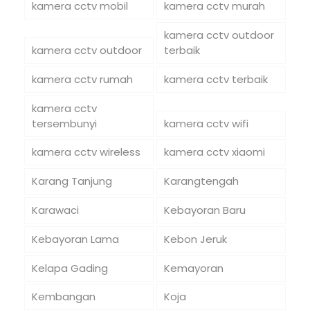
kamera cctv mobil
kamera cctv murah
kamera cctv outdoor
kamera cctv outdoor
terbaik
kamera cctv rumah
kamera cctv terbaik
kamera cctv
tersembunyi
kamera cctv wifi
kamera cctv wireless
kamera cctv xiaomi
Karang Tanjung
Karangtengah
Karawaci
Kebayoran Baru
Kebayoran Lama
Kebon Jeruk
Kelapa Gading
Kemayoran
Kembangan
Koja