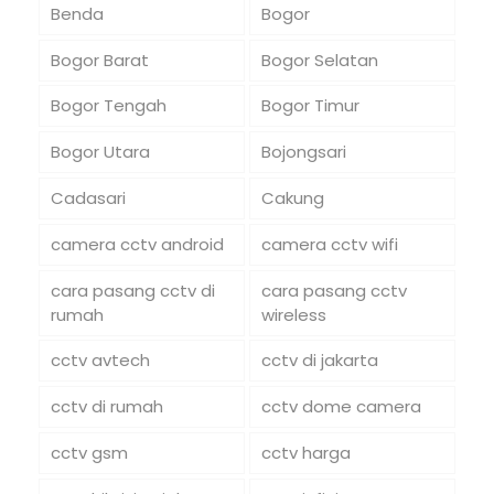
Benda
Bogor
Bogor Barat
Bogor Selatan
Bogor Tengah
Bogor Timur
Bogor Utara
Bojongsari
Cadasari
Cakung
camera cctv android
camera cctv wifi
cara pasang cctv di
cara pasang cctv
rumah
wireless
cctv avtech
cctv di jakarta
cctv di rumah
cctv dome camera
cctv gsm
cctv harga