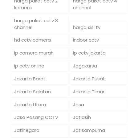
harga paket cctv 2
harga paket cctv 4
kamera
channel
harga paket cctv 8
channel
harga sisi tv
hd cctv camera
indoor cctv
ip camera murah
ip cctv jakarta
ip cctv online
Jagakarsa
Jakarta Barat
Jakarta Pusat
Jakarta Selatan
Jakarta Timur
Jakarta Utara
Jasa
Jasa Pasang CCTV
Jatiasih
Jatinegara
Jatisampurna