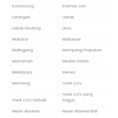
Koroncong
Kramat Jati
Larangan
Lebak
Lebak Gedong
Limo
Makasar
Makassar
Malingping
Mampang Prapatan
Matraman
Medan Satria
Mekarjaya
Menes
Menteng
merk cctv
merk cctv yang
merk cctv terbaik
bagus
Mesin Absensi
Mesin Absensi Bali