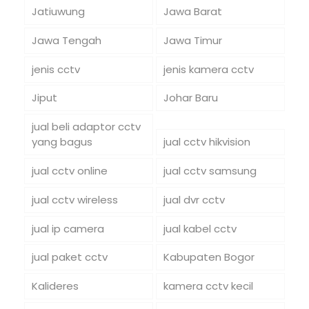
Jatiuwung
Jawa Barat
Jawa Tengah
Jawa Timur
jenis cctv
jenis kamera cctv
Jiput
Johar Baru
jual beli adaptor cctv
yang bagus
jual cctv hikvision
jual cctv online
jual cctv samsung
jual cctv wireless
jual dvr cctv
jual ip camera
jual kabel cctv
jual paket cctv
Kabupaten Bogor
Kalideres
kamera cctv kecil