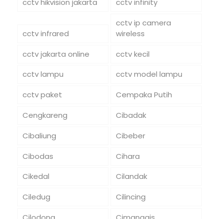
cctv hikvision jakarta
cctv infinity
cctv ip camera
cctv infrared
wireless
cctv jakarta online
cctv kecil
cctv lampu
cctv model lampu
cctv paket
Cempaka Putih
Cengkareng
Cibadak
Cibaliung
Cibeber
Cibodas
Cihara
Cikedal
Cilandak
Ciledug
Cilincing
Cilodong
Cimanggis