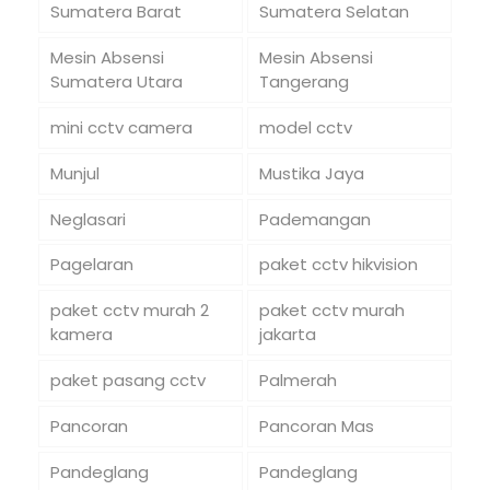
Sumatera Barat
Sumatera Selatan
Mesin Absensi
Mesin Absensi
Sumatera Utara
Tangerang
mini cctv camera
model cctv
Munjul
Mustika Jaya
Neglasari
Pademangan
Pagelaran
paket cctv hikvision
paket cctv murah 2
paket cctv murah
kamera
jakarta
paket pasang cctv
Palmerah
Pancoran
Pancoran Mas
Pandeglang
Pandeglang