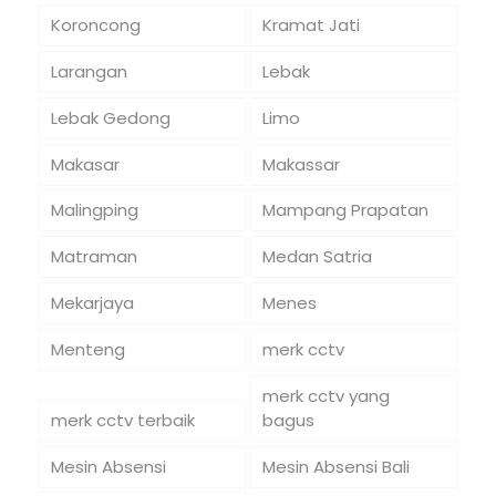
Koroncong
Kramat Jati
Larangan
Lebak
Lebak Gedong
Limo
Makasar
Makassar
Malingping
Mampang Prapatan
Matraman
Medan Satria
Mekarjaya
Menes
Menteng
merk cctv
merk cctv yang
merk cctv terbaik
bagus
Mesin Absensi
Mesin Absensi Bali