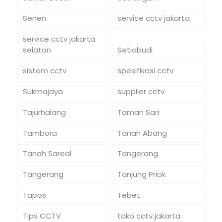
Senen
service cctv jakarta
service cctv jakarta
selatan
Setiabudi
sistem cctv
spesifikasi cctv
Sukmajaya
supplier cctv
Tajurhalang
Taman Sari
Tambora
Tanah Abang
Tanah Sareal
Tangerang
Tangerang
Tanjung Priok
Tapos
Tebet
Tips CCTV
toko cctv jakarta