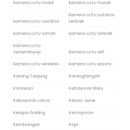
kamera cctv mobil
kamera cctv murah
kamera cctv outdoor
kamera cctv outdoor
terbaik
kamera cctv rumah
kamera cctv terbaik
kamera cctv
tersembunyi
kamera cctv wifi
kamera cctv wireless
kamera cctv xiaomi
Karang Tanjung
Karangtengah
Karawaci
Kebayoran Baru
Kebayoran Lama
Kebon Jeruk
Kelapa Gading
Kemayoran
Kembangan
Koja