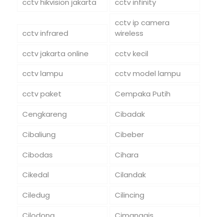
cctv hikvision jakarta
cctv infinity
cctv ip camera
cctv infrared
wireless
cctv jakarta online
cctv kecil
cctv lampu
cctv model lampu
cctv paket
Cempaka Putih
Cengkareng
Cibadak
Cibaliung
Cibeber
Cibodas
Cihara
Cikedal
Cilandak
Ciledug
Cilincing
Cilodong
Cimanggis