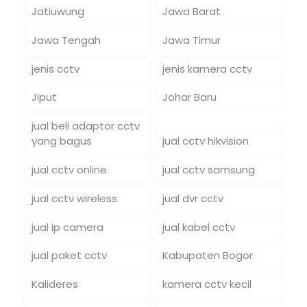
Jatiuwung
Jawa Barat
Jawa Tengah
Jawa Timur
jenis cctv
jenis kamera cctv
Jiput
Johar Baru
jual beli adaptor cctv
yang bagus
jual cctv hikvision
jual cctv online
jual cctv samsung
jual cctv wireless
jual dvr cctv
jual ip camera
jual kabel cctv
jual paket cctv
Kabupaten Bogor
Kalideres
kamera cctv kecil