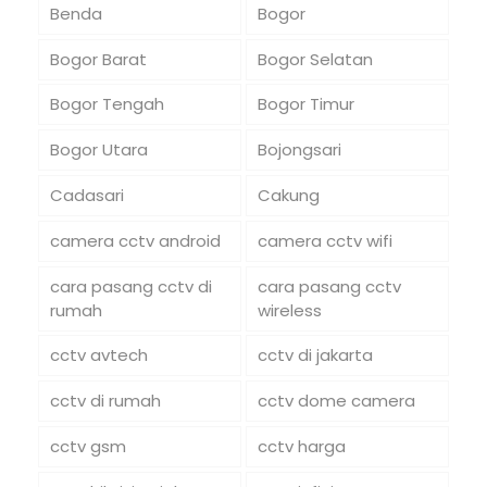
Benda
Bogor
Bogor Barat
Bogor Selatan
Bogor Tengah
Bogor Timur
Bogor Utara
Bojongsari
Cadasari
Cakung
camera cctv android
camera cctv wifi
cara pasang cctv di
cara pasang cctv
rumah
wireless
cctv avtech
cctv di jakarta
cctv di rumah
cctv dome camera
cctv gsm
cctv harga