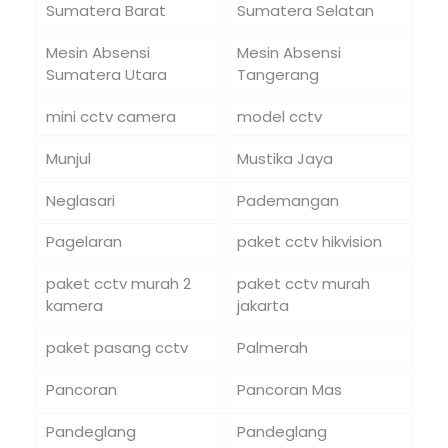
Sumatera Barat
Sumatera Selatan
Mesin Absensi
Mesin Absensi
Sumatera Utara
Tangerang
mini cctv camera
model cctv
Munjul
Mustika Jaya
Neglasari
Pademangan
Pagelaran
paket cctv hikvision
paket cctv murah 2
paket cctv murah
kamera
jakarta
paket pasang cctv
Palmerah
Pancoran
Pancoran Mas
Pandeglang
Pandeglang