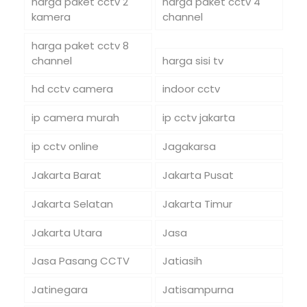
harga paket cctv 2
harga paket cctv 4
kamera
channel
harga paket cctv 8
channel
harga sisi tv
hd cctv camera
indoor cctv
ip camera murah
ip cctv jakarta
ip cctv online
Jagakarsa
Jakarta Barat
Jakarta Pusat
Jakarta Selatan
Jakarta Timur
Jakarta Utara
Jasa
Jasa Pasang CCTV
Jatiasih
Jatinegara
Jatisampurna