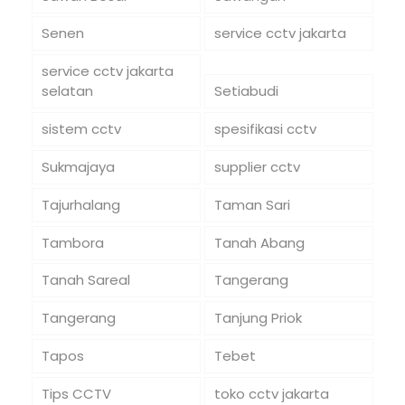
Senen
service cctv jakarta
service cctv jakarta
selatan
Setiabudi
sistem cctv
spesifikasi cctv
Sukmajaya
supplier cctv
Tajurhalang
Taman Sari
Tambora
Tanah Abang
Tanah Sareal
Tangerang
Tangerang
Tanjung Priok
Tapos
Tebet
Tips CCTV
toko cctv jakarta