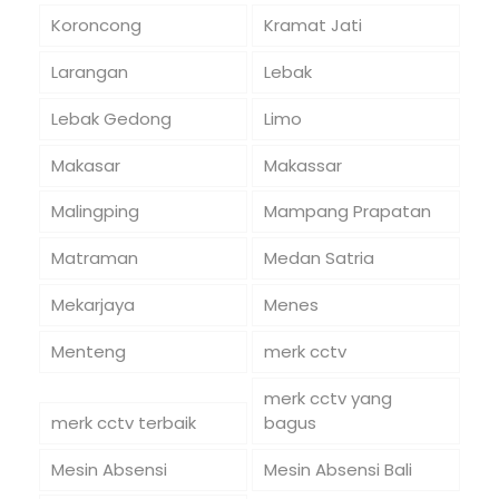
Koroncong
Kramat Jati
Larangan
Lebak
Lebak Gedong
Limo
Makasar
Makassar
Malingping
Mampang Prapatan
Matraman
Medan Satria
Mekarjaya
Menes
Menteng
merk cctv
merk cctv yang
merk cctv terbaik
bagus
Mesin Absensi
Mesin Absensi Bali