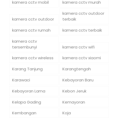
kamera cctv mobil
kamera cctv murah
kamera cctv outdoor
kamera cctv outdoor
terbaik
kamera cctv rumah
kamera cctv terbaik
kamera cctv
tersembunyi
kamera cctv wifi
kamera cctv wireless
kamera cctv xiaomi
Karang Tanjung
Karangtengah
Karawaci
Kebayoran Baru
Kebayoran Lama
Kebon Jeruk
Kelapa Gading
Kemayoran
Kembangan
Koja