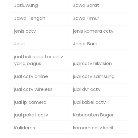
Jatiuwung
Jawa Barat
Jawa Tengah
Jawa Timur
jenis cctv
jenis kamera cctv
Jiput
Johar Baru
jual beli adaptor cctv
yang bagus
jual cctv hikvision
jual cctv online
jual cctv samsung
jual cctv wireless
jual dvr cctv
jual ip camera
jual kabel cctv
jual paket cctv
Kabupaten Bogor
Kalideres
kamera cctv kecil