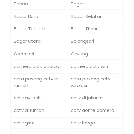
Benda
Bogor
Bogor Barat
Bogor Selatan
Bogor Tengah
Bogor Timur
Bogor Utara
Bojongsari
Cadasari
Cakung
camera cctv android
camera cctv wifi
cara pasang cctv di
cara pasang cctv
rumah
wireless
cctv avtech
cctv di jakarta
cctv di rumah
cctv dome camera
cctv gsm
cctv harga