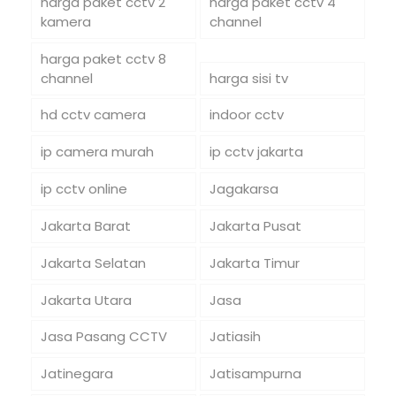
harga paket cctv 2
harga paket cctv 4
kamera
channel
harga paket cctv 8
channel
harga sisi tv
hd cctv camera
indoor cctv
ip camera murah
ip cctv jakarta
ip cctv online
Jagakarsa
Jakarta Barat
Jakarta Pusat
Jakarta Selatan
Jakarta Timur
Jakarta Utara
Jasa
Jasa Pasang CCTV
Jatiasih
Jatinegara
Jatisampurna