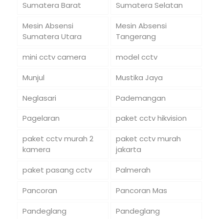
Sumatera Barat
Sumatera Selatan
Mesin Absensi
Mesin Absensi
Sumatera Utara
Tangerang
mini cctv camera
model cctv
Munjul
Mustika Jaya
Neglasari
Pademangan
Pagelaran
paket cctv hikvision
paket cctv murah 2
paket cctv murah
kamera
jakarta
paket pasang cctv
Palmerah
Pancoran
Pancoran Mas
Pandeglang
Pandeglang