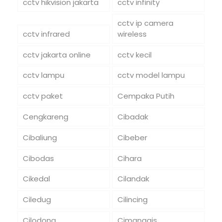
cctv hikvision jakarta
cctv infinity
cctv ip camera
cctv infrared
wireless
cctv jakarta online
cctv kecil
cctv lampu
cctv model lampu
cctv paket
Cempaka Putih
Cengkareng
Cibadak
Cibaliung
Cibeber
Cibodas
Cihara
Cikedal
Cilandak
Ciledug
Cilincing
Cilodong
Cimanggis