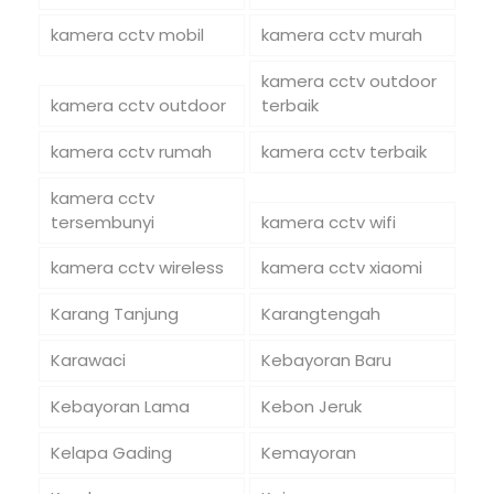
kamera cctv mobil
kamera cctv murah
kamera cctv outdoor
kamera cctv outdoor
terbaik
kamera cctv rumah
kamera cctv terbaik
kamera cctv
tersembunyi
kamera cctv wifi
kamera cctv wireless
kamera cctv xiaomi
Karang Tanjung
Karangtengah
Karawaci
Kebayoran Baru
Kebayoran Lama
Kebon Jeruk
Kelapa Gading
Kemayoran