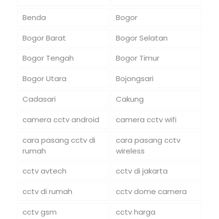
Benda
Bogor
Bogor Barat
Bogor Selatan
Bogor Tengah
Bogor Timur
Bogor Utara
Bojongsari
Cadasari
Cakung
camera cctv android
camera cctv wifi
cara pasang cctv di
cara pasang cctv
rumah
wireless
cctv avtech
cctv di jakarta
cctv di rumah
cctv dome camera
cctv gsm
cctv harga