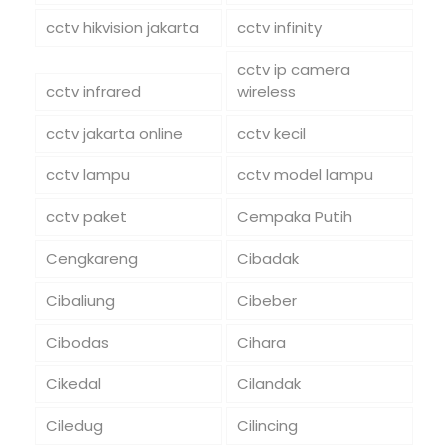
cctv hikvision jakarta
cctv infinity
cctv ip camera
cctv infrared
wireless
cctv jakarta online
cctv kecil
cctv lampu
cctv model lampu
cctv paket
Cempaka Putih
Cengkareng
Cibadak
Cibaliung
Cibeber
Cibodas
Cihara
Cikedal
Cilandak
Ciledug
Cilincing