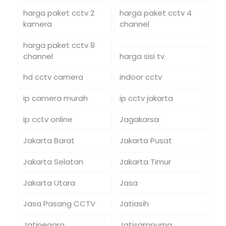
harga paket cctv 2
harga paket cctv 4
kamera
channel
harga paket cctv 8
channel
harga sisi tv
hd cctv camera
indoor cctv
ip camera murah
ip cctv jakarta
ip cctv online
Jagakarsa
Jakarta Barat
Jakarta Pusat
Jakarta Selatan
Jakarta Timur
Jakarta Utara
Jasa
Jasa Pasang CCTV
Jatiasih
Jatinegara
Jatisampurna