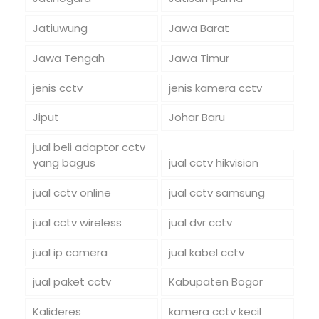
Jatiuwung
Jawa Barat
Jawa Tengah
Jawa Timur
jenis cctv
jenis kamera cctv
Jiput
Johar Baru
jual beli adaptor cctv
yang bagus
jual cctv hikvision
jual cctv online
jual cctv samsung
jual cctv wireless
jual dvr cctv
jual ip camera
jual kabel cctv
jual paket cctv
Kabupaten Bogor
Kalideres
kamera cctv kecil