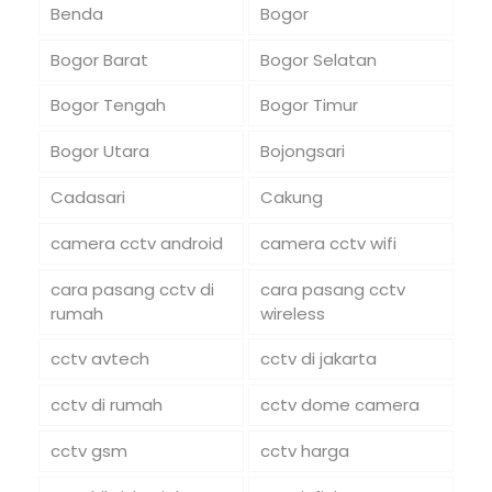
Benda
Bogor
Bogor Barat
Bogor Selatan
Bogor Tengah
Bogor Timur
Bogor Utara
Bojongsari
Cadasari
Cakung
camera cctv android
camera cctv wifi
cara pasang cctv di
cara pasang cctv
rumah
wireless
cctv avtech
cctv di jakarta
cctv di rumah
cctv dome camera
cctv gsm
cctv harga