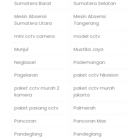
Sumatera Barat
Sumatera Selatan
Mesin Absensi
Mesin Absensi
Sumatera Utara
Tangerang
mini cctv camera
model cctv
Munjul
Mustika Jaya
Neglasari
Pademangan
Pagelaran
paket cctv hikvision
paket cctv murah 2
paket cctv murah
kamera
jakarta
paket pasang cctv
Palmerah
Pancoran
Pancoran Mas
Pandeglang
Pandeglang