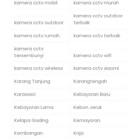
kamera cctv mobil
kamera cctv murah
kamera cctv outdoor
kamera cctv outdoor
terbaik
kamera cctv rumah
kamera cctv terbaik
kamera cctv
tersembunyi
kamera cctv wifi
kamera cctv wireless
kamera cctv xiaomi
Karang Tanjung
Karangtengah
Karawaci
Kebayoran Baru
Kebayoran Lama
Kebon Jeruk
Kelapa Gading
Kemayoran
Kembangan
Koja