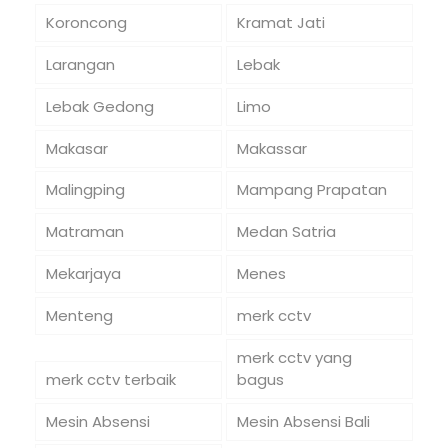
Koroncong
Kramat Jati
Larangan
Lebak
Lebak Gedong
Limo
Makasar
Makassar
Malingping
Mampang Prapatan
Matraman
Medan Satria
Mekarjaya
Menes
Menteng
merk cctv
merk cctv yang
merk cctv terbaik
bagus
Mesin Absensi
Mesin Absensi Bali