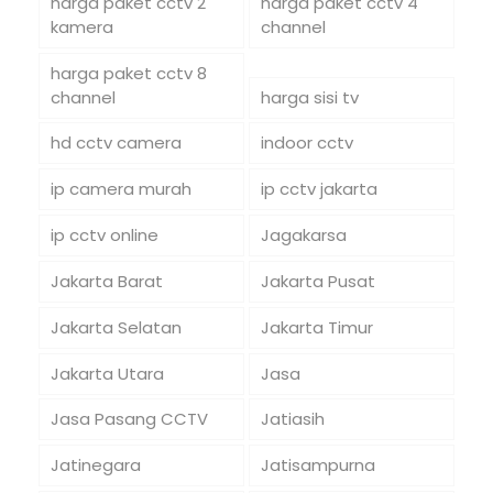
harga paket cctv 2
harga paket cctv 4
kamera
channel
harga paket cctv 8
channel
harga sisi tv
hd cctv camera
indoor cctv
ip camera murah
ip cctv jakarta
ip cctv online
Jagakarsa
Jakarta Barat
Jakarta Pusat
Jakarta Selatan
Jakarta Timur
Jakarta Utara
Jasa
Jasa Pasang CCTV
Jatiasih
Jatinegara
Jatisampurna