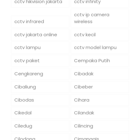
cctv hikvision jakarta
cctv infinity
cctv ip camera
cctv infrared
wireless
cctv jakarta online
cctv kecil
cctv lampu
cctv model lampu
cctv paket
Cempaka Putih
Cengkareng
Cibadak
Cibaliung
Cibeber
Cibodas
Cihara
Cikedal
Cilandak
Ciledug
Cilincing
Cilodong
Cimanggis