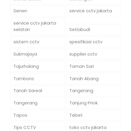
Senen
service cctv jakarta
service cctv jakarta
selatan
Setiabudi
sistem cctv
spesifikasi cctv
Sukmajaya
supplier cctv
Tajurhalang
Taman Sari
Tambora
Tanah Abang
Tanah Sareal
Tangerang
Tangerang
Tanjung Priok
Tapos
Tebet
Tips CCTV
toko cctv jakarta