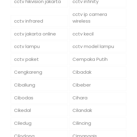
cctv hikvision jakarta
cctv infinity
cctv ip camera
cctv infrared
wireless
cctv jakarta online
cctv kecil
cctv lampu
cctv model lampu
cctv paket
Cempaka Putih
Cengkareng
Cibadak
Cibaliung
Cibeber
Cibodas
Cihara
Cikedal
Cilandak
Ciledug
Cilincing
Cilodong
Cimanggis