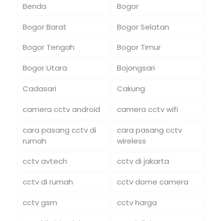
Benda
Bogor
Bogor Barat
Bogor Selatan
Bogor Tengah
Bogor Timur
Bogor Utara
Bojongsari
Cadasari
Cakung
camera cctv android
camera cctv wifi
cara pasang cctv di
cara pasang cctv
rumah
wireless
cctv avtech
cctv di jakarta
cctv di rumah
cctv dome camera
cctv gsm
cctv harga