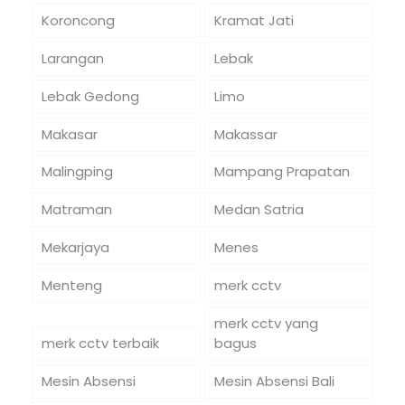
Koroncong
Kramat Jati
Larangan
Lebak
Lebak Gedong
Limo
Makasar
Makassar
Malingping
Mampang Prapatan
Matraman
Medan Satria
Mekarjaya
Menes
Menteng
merk cctv
merk cctv yang
merk cctv terbaik
bagus
Mesin Absensi
Mesin Absensi Bali