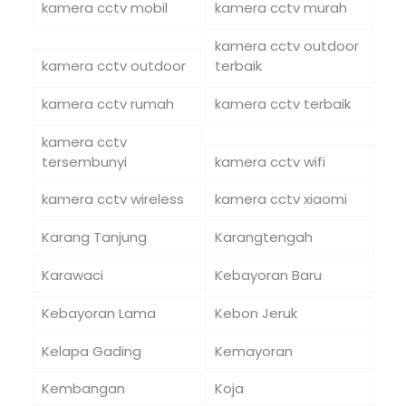
kamera cctv mobil
kamera cctv murah
kamera cctv outdoor
kamera cctv outdoor
terbaik
kamera cctv rumah
kamera cctv terbaik
kamera cctv
tersembunyi
kamera cctv wifi
kamera cctv wireless
kamera cctv xiaomi
Karang Tanjung
Karangtengah
Karawaci
Kebayoran Baru
Kebayoran Lama
Kebon Jeruk
Kelapa Gading
Kemayoran
Kembangan
Koja