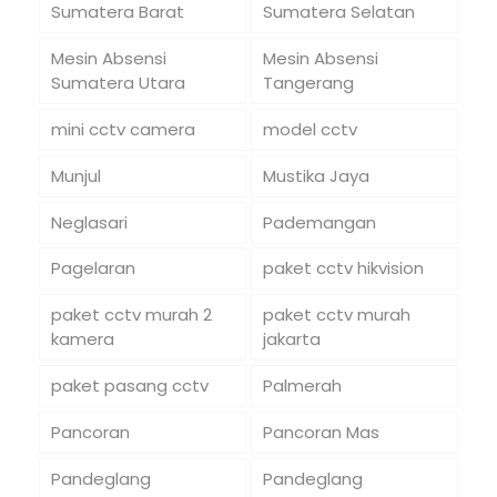
Sumatera Barat
Sumatera Selatan
Mesin Absensi
Mesin Absensi
Sumatera Utara
Tangerang
mini cctv camera
model cctv
Munjul
Mustika Jaya
Neglasari
Pademangan
Pagelaran
paket cctv hikvision
paket cctv murah 2
paket cctv murah
kamera
jakarta
paket pasang cctv
Palmerah
Pancoran
Pancoran Mas
Pandeglang
Pandeglang