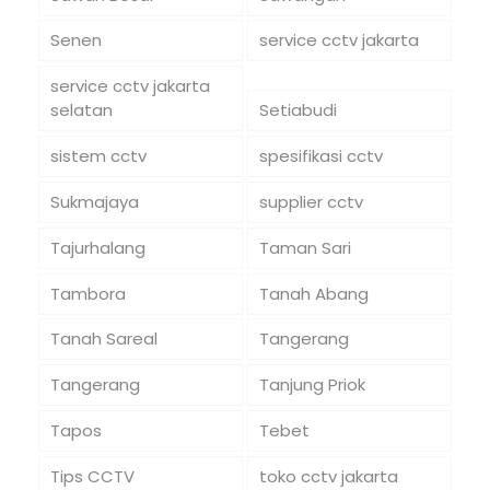
Senen
service cctv jakarta
service cctv jakarta
selatan
Setiabudi
sistem cctv
spesifikasi cctv
Sukmajaya
supplier cctv
Tajurhalang
Taman Sari
Tambora
Tanah Abang
Tanah Sareal
Tangerang
Tangerang
Tanjung Priok
Tapos
Tebet
Tips CCTV
toko cctv jakarta