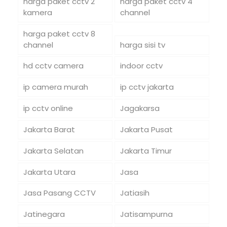
harga paket cctv 2
harga paket cctv 4
kamera
channel
harga paket cctv 8
channel
harga sisi tv
hd cctv camera
indoor cctv
ip camera murah
ip cctv jakarta
ip cctv online
Jagakarsa
Jakarta Barat
Jakarta Pusat
Jakarta Selatan
Jakarta Timur
Jakarta Utara
Jasa
Jasa Pasang CCTV
Jatiasih
Jatinegara
Jatisampurna