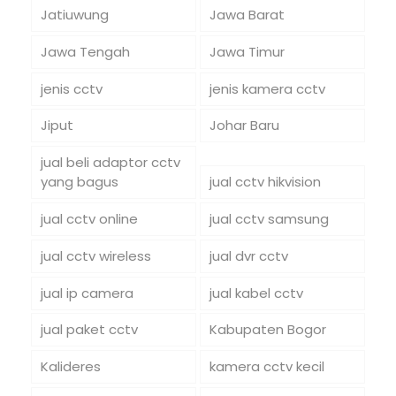
Jatiuwung
Jawa Barat
Jawa Tengah
Jawa Timur
jenis cctv
jenis kamera cctv
Jiput
Johar Baru
jual beli adaptor cctv
yang bagus
jual cctv hikvision
jual cctv online
jual cctv samsung
jual cctv wireless
jual dvr cctv
jual ip camera
jual kabel cctv
jual paket cctv
Kabupaten Bogor
Kalideres
kamera cctv kecil