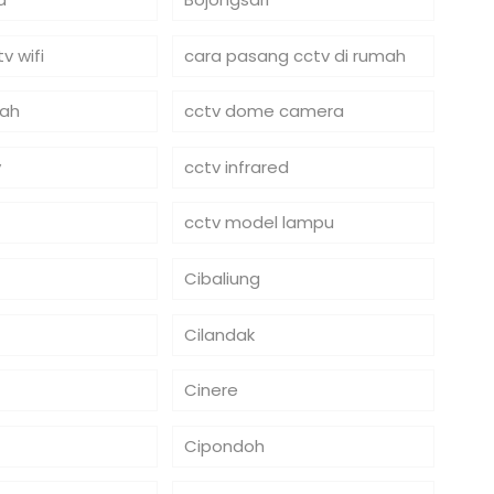
v wifi
cara pasang cctv di rumah
mah
cctv dome camera
y
cctv infrared
cctv model lampu
Cibaliung
Cilandak
Cinere
Cipondoh