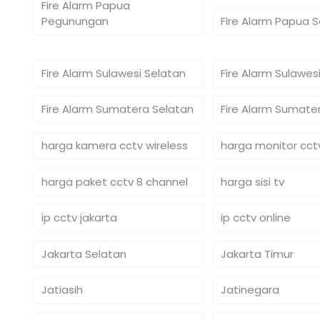
Fire Alarm Papua
Pegunungan
Fire Alarm Papua 
Fire Alarm Sulawesi Selatan
Fire Alarm Sulawe
Fire Alarm Sumatera Selatan
Fire Alarm Sumate
harga kamera cctv wireless
harga monitor cct
harga paket cctv 8 channel
harga sisi tv
ip cctv jakarta
ip cctv online
Jakarta Selatan
Jakarta Timur
Jatiasih
Jatinegara