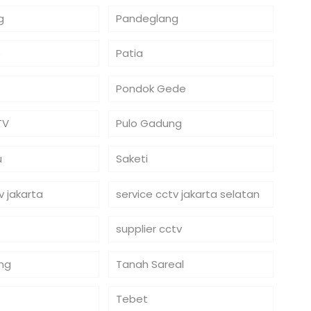
g
Pandeglang
o
Patia
Pondok Gede
TV
Pulo Gadung
u
Saketi
v jakarta
service cctv jakarta selatan
supplier cctv
ng
Tanah Sareal
Tebet