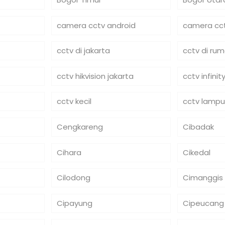
camera cctv android
camera cct
cctv di jakarta
cctv di ru
cctv hikvision jakarta
cctv infinit
cctv kecil
cctv lampu
Cengkareng
Cibadak
Cihara
Cikedal
Cilodong
Cimanggis
Cipayung
Cipeucang