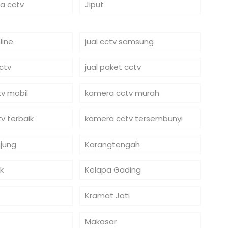
ra cctv
Jiput
line
jual cctv samsung
cctv
jual paket cctv
v mobil
kamera cctv murah
v terbaik
kamera cctv tersembunyi
jung
Karangtengah
k
Kelapa Gading
Kramat Jati
Makasar