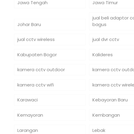
Jawa Tengah
Jawa Timur
jual beli adaptor 
Johar Baru
bagus
jual cctv wireless
jual dvr cctv
Kabupaten Bogor
Kalideres
kamera cctv outdoor
kamera cctv outdo
kamera cctv wifi
kamera cctv wirel
Karawaci
Kebayoran Baru
Kemayoran
Kembangan
Larangan
Lebak