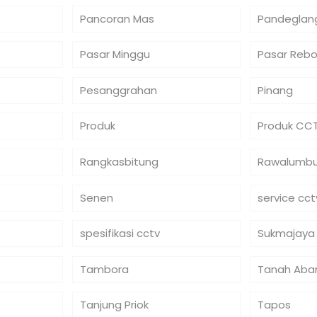
Pancoran Mas
Pandeglan
Pasar Minggu
Pasar Reb
Pesanggrahan
Pinang
Produk
Produk CC
Rangkasbitung
Rawalumb
Senen
service cct
spesifikasi cctv
Sukmajaya
Tambora
Tanah Aba
Tanjung Priok
Tapos