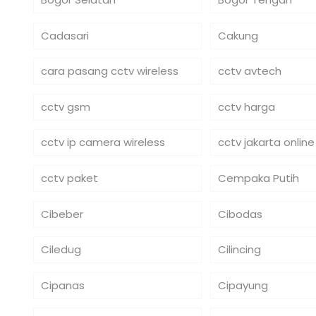
Cadasari
Cakung
cara pasang cctv wireless
cctv avtech
cctv gsm
cctv harga
cctv ip camera wireless
cctv jakarta online
cctv paket
Cempaka Putih
Cibeber
Cibodas
Ciledug
Cilincing
Cipanas
Cipayung