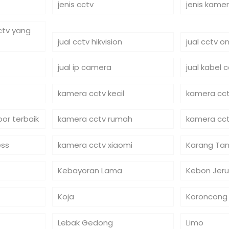
jenis cctv
jenis kame
cctv yang
jual cctv hikvision
jual cctv on
jual ip camera
jual kabel 
kamera cctv kecil
kamera cct
or terbaik
kamera cctv rumah
kamera cct
ess
kamera cctv xiaomi
Karang Tan
Kebayoran Lama
Kebon Jeru
Koja
Koroncong
Lebak Gedong
Limo