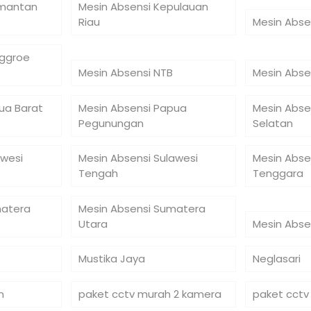
imantan
Mesin Absensi Kepulauan
Riau
Mesin Abse
nggroe
Mesin Absensi NTB
Mesin Abse
ua Barat
Mesin Absensi Papua
Mesin Abse
Pegunungan
Selatan
awesi
Mesin Absensi Sulawesi
Mesin Abse
Tengah
Tenggara
matera
Mesin Absensi Sumatera
Utara
Mesin Abse
Mustika Jaya
Neglasari
n
paket cctv murah 2 kamera
paket cctv