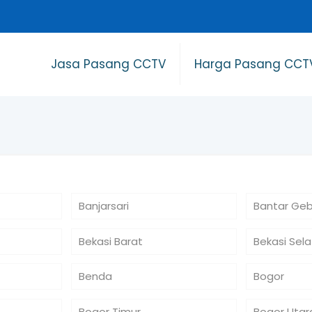
Jasa Pasang CCTV
Harga Pasang CCT
Banjarsari
Bantar Ge
Bekasi Barat
Bekasi Sel
Benda
Bogor
Bogor Timur
Bogor Utar