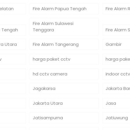
Selatan
Fire Alarm Papua Tengah
Fire Alarm 
Fire Alarm Sulawesi
si Tengah
Tenggara
Fire Alarm 
ra Utara
Fire Alarm Tangerang
Gambir
v
harga paket cctv
harga pake
hd cctv camera
indoor cctv
Jagakarsa
Jakarta Ba
Jakarta Utara
Jasa
Jatisampurna
Jatiuwung