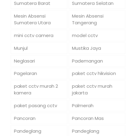
Sumatera Barat
Sumatera Selatan
Mesin Absensi
Mesin Absensi
Sumatera Utara
Tangerang
mini cctv camera
model cctv
Munjul
Mustika Jaya
Neglasari
Pademangan
Pagelaran
paket cctv hikvision
paket cctv murah 2
paket cctv murah
kamera
jakarta
paket pasang cctv
Palmerah
Pancoran
Pancoran Mas
Pandeglang
Pandeglang