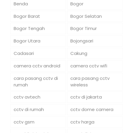
Benda
Bogor
Bogor Barat
Bogor Selatan
Bogor Tengah
Bogor Timur
Bogor Utara
Bojongsari
Cadasari
Cakung
camera cctv android
camera cctv wifi
cara pasang cctv di
cara pasang cctv
rumah
wireless
cctv avtech
cctv di jakarta
cctv di rumah
cctv dome camera
cctv gsm
cctv harga