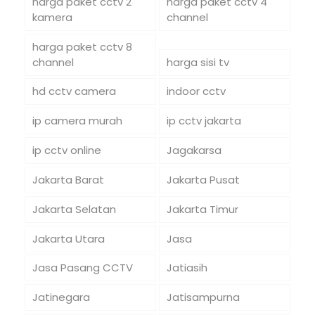
harga paket cctv 2
harga paket cctv 4
kamera
channel
harga paket cctv 8
channel
harga sisi tv
hd cctv camera
indoor cctv
ip camera murah
ip cctv jakarta
ip cctv online
Jagakarsa
Jakarta Barat
Jakarta Pusat
Jakarta Selatan
Jakarta Timur
Jakarta Utara
Jasa
Jasa Pasang CCTV
Jatiasih
Jatinegara
Jatisampurna