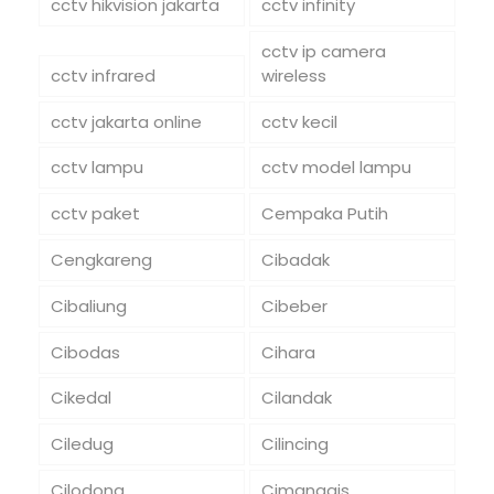
cctv hikvision jakarta
cctv infinity
cctv ip camera
cctv infrared
wireless
cctv jakarta online
cctv kecil
cctv lampu
cctv model lampu
cctv paket
Cempaka Putih
Cengkareng
Cibadak
Cibaliung
Cibeber
Cibodas
Cihara
Cikedal
Cilandak
Ciledug
Cilincing
Cilodong
Cimanggis