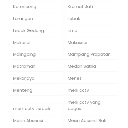
Koroncong
Kramat Jati
Larangan
Lebak
Lebak Gedong
Limo
Makasar
Makassar
Malingping
Mampang Prapatan
Matraman
Medan Satria
Mekarjaya
Menes
Menteng
merk cctv
merk cctv yang
merk cctv terbaik
bagus
Mesin Absensi
Mesin Absensi Bali