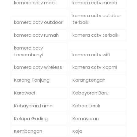
kamera cctv mobil
kamera cctv murah
kamera cctv outdoor
kamera cctv outdoor
terbaik
kamera cctv rumah
kamera cctv terbaik
kamera cctv
tersembunyi
kamera cctv wifi
kamera cctv wireless
kamera cctv xiaomi
Karang Tanjung
Karangtengah
Karawaci
Kebayoran Baru
Kebayoran Lama
Kebon Jeruk
Kelapa Gading
Kemayoran
Kembangan
Koja