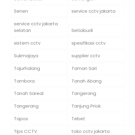
Senen
service cctv jakarta
service cctv jakarta
selatan
Setiabudi
sistem cctv
spesifikasi cctv
Sukmajaya
supplier cctv
Tajurhalang
Taman Sari
Tambora
Tanah Abang
Tanah Sareal
Tangerang
Tangerang
Tanjung Priok
Tapos
Tebet
Tips CCTV
toko cctv jakarta