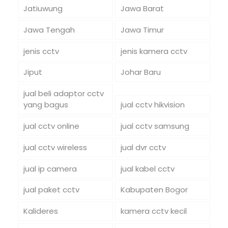
Jatiuwung
Jawa Barat
Jawa Tengah
Jawa Timur
jenis cctv
jenis kamera cctv
Jiput
Johar Baru
jual beli adaptor cctv
yang bagus
jual cctv hikvision
jual cctv online
jual cctv samsung
jual cctv wireless
jual dvr cctv
jual ip camera
jual kabel cctv
jual paket cctv
Kabupaten Bogor
Kalideres
kamera cctv kecil