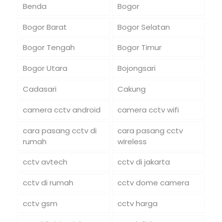
Benda
Bogor
Bogor Barat
Bogor Selatan
Bogor Tengah
Bogor Timur
Bogor Utara
Bojongsari
Cadasari
Cakung
camera cctv android
camera cctv wifi
cara pasang cctv di
cara pasang cctv
rumah
wireless
cctv avtech
cctv di jakarta
cctv di rumah
cctv dome camera
cctv gsm
cctv harga