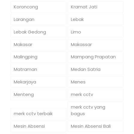
Koroncong
Kramat Jati
Larangan
Lebak
Lebak Gedong
Limo
Makasar
Makassar
Malingping
Mampang Prapatan
Matraman
Medan Satria
Mekarjaya
Menes
Menteng
merk cctv
merk cctv yang
merk cctv terbaik
bagus
Mesin Absensi
Mesin Absensi Bali