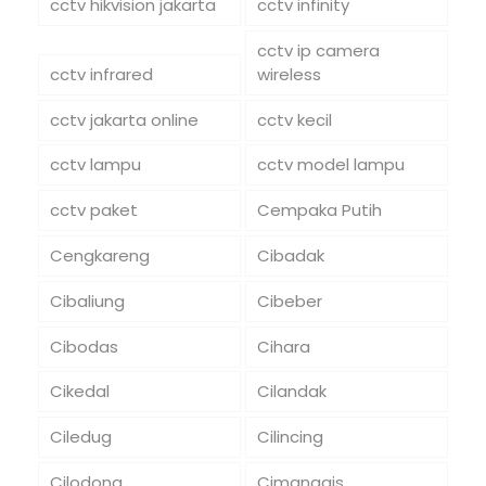
cctv hikvision jakarta
cctv infinity
cctv ip camera
cctv infrared
wireless
cctv jakarta online
cctv kecil
cctv lampu
cctv model lampu
cctv paket
Cempaka Putih
Cengkareng
Cibadak
Cibaliung
Cibeber
Cibodas
Cihara
Cikedal
Cilandak
Ciledug
Cilincing
Cilodong
Cimanggis