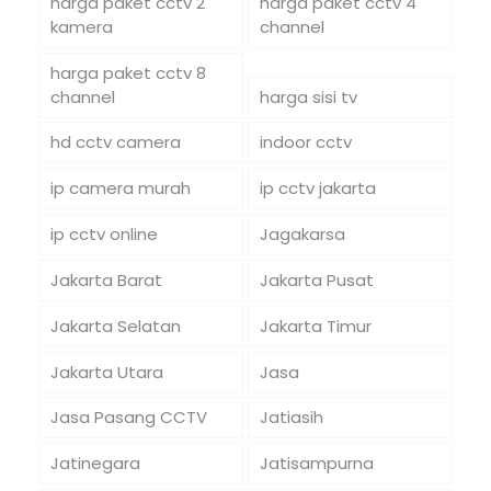
harga paket cctv 2
harga paket cctv 4
kamera
channel
harga paket cctv 8
channel
harga sisi tv
hd cctv camera
indoor cctv
ip camera murah
ip cctv jakarta
ip cctv online
Jagakarsa
Jakarta Barat
Jakarta Pusat
Jakarta Selatan
Jakarta Timur
Jakarta Utara
Jasa
Jasa Pasang CCTV
Jatiasih
Jatinegara
Jatisampurna