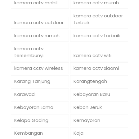
kamera cctv mobil
kamera cctv murah
kamera cctv outdoor
kamera cctv outdoor
terbaik
kamera cctv rumah
kamera cctv terbaik
kamera cctv
tersembunyi
kamera cctv wifi
kamera cctv wireless
kamera cctv xiaomi
Karang Tanjung
Karangtengah
Karawaci
Kebayoran Baru
Kebayoran Lama
Kebon Jeruk
Kelapa Gading
Kemayoran
Kembangan
Koja