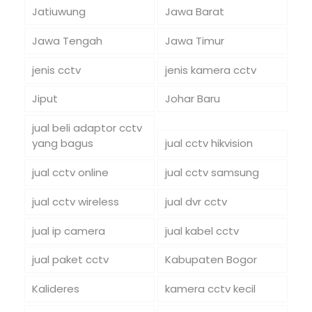
Jatiuwung
Jawa Barat
Jawa Tengah
Jawa Timur
jenis cctv
jenis kamera cctv
Jiput
Johar Baru
jual beli adaptor cctv
yang bagus
jual cctv hikvision
jual cctv online
jual cctv samsung
jual cctv wireless
jual dvr cctv
jual ip camera
jual kabel cctv
jual paket cctv
Kabupaten Bogor
Kalideres
kamera cctv kecil