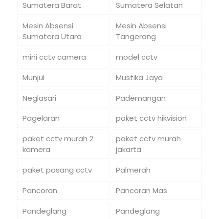
Sumatera Barat
Sumatera Selatan
Mesin Absensi
Mesin Absensi
Sumatera Utara
Tangerang
mini cctv camera
model cctv
Munjul
Mustika Jaya
Neglasari
Pademangan
Pagelaran
paket cctv hikvision
paket cctv murah 2
paket cctv murah
kamera
jakarta
paket pasang cctv
Palmerah
Pancoran
Pancoran Mas
Pandeglang
Pandeglang