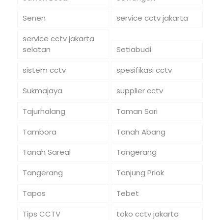
Senen
service cctv jakarta
service cctv jakarta
selatan
Setiabudi
sistem cctv
spesifikasi cctv
Sukmajaya
supplier cctv
Tajurhalang
Taman Sari
Tambora
Tanah Abang
Tanah Sareal
Tangerang
Tangerang
Tanjung Priok
Tapos
Tebet
Tips CCTV
toko cctv jakarta