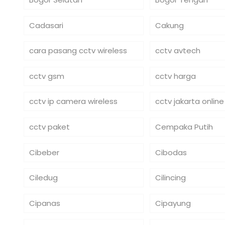
Cadasari
Cakung
cara pasang cctv wireless
cctv avtech
cctv gsm
cctv harga
cctv ip camera wireless
cctv jakarta online
cctv paket
Cempaka Putih
Cibeber
Cibodas
Ciledug
Cilincing
Cipanas
Cipayung