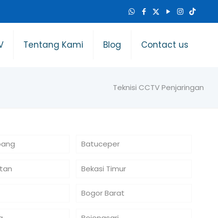
V
Tentang Kami
Blog
Contact us
Teknisi CCTV Penjaringan
bang
Batuceper
atan
Bekasi Timur
Bogor Barat
a
Bojongsari