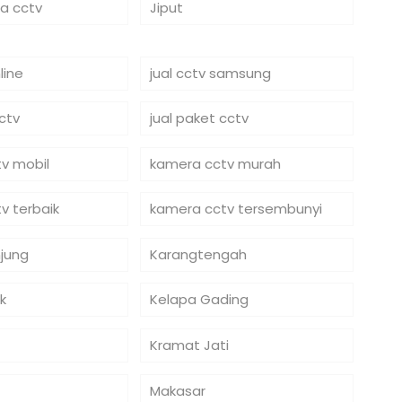
ra cctv
Jiput
line
jual cctv samsung
cctv
jual paket cctv
v mobil
kamera cctv murah
v terbaik
kamera cctv tersembunyi
jung
Karangtengah
k
Kelapa Gading
Kramat Jati
Makasar