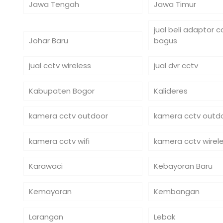
Jawa Tengah
Jawa Timur
jual beli adaptor 
Johar Baru
bagus
jual cctv wireless
jual dvr cctv
Kabupaten Bogor
Kalideres
kamera cctv outdoor
kamera cctv outdo
kamera cctv wifi
kamera cctv wirel
Karawaci
Kebayoran Baru
Kemayoran
Kembangan
Larangan
Lebak