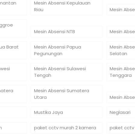
imantan
Mesin Absensi Kepulauan
Riau
Mesin Abse
nggroe
Mesin Absensi NTB
Mesin Abse
ua Barat
Mesin Absensi Papua
Mesin Abse
Pegunungan
Selatan
awesi
Mesin Absensi Sulawesi
Mesin Abse
Tengah
Tenggara
matera
Mesin Absensi Sumatera
Utara
Mesin Abse
Mustika Jaya
Neglasari
n
paket cctv murah 2 kamera
paket cctv