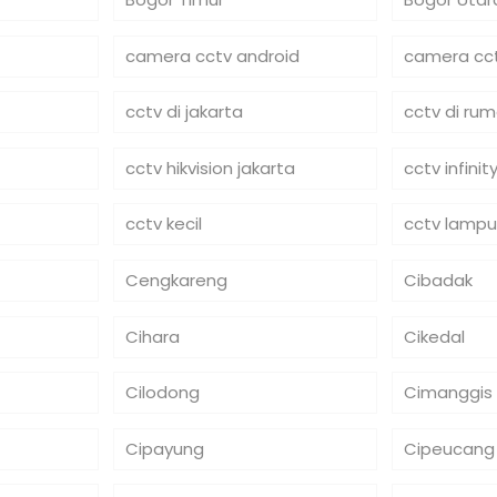
camera cctv android
camera cct
cctv di jakarta
cctv di ru
cctv hikvision jakarta
cctv infinit
cctv kecil
cctv lampu
Cengkareng
Cibadak
Cihara
Cikedal
Cilodong
Cimanggis
Cipayung
Cipeucang