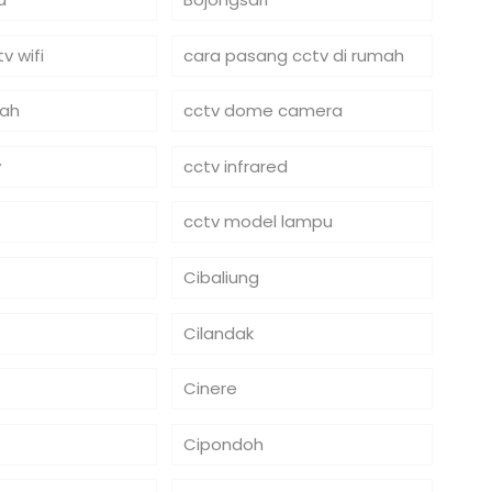
v wifi
cara pasang cctv di rumah
mah
cctv dome camera
y
cctv infrared
cctv model lampu
Cibaliung
Cilandak
Cinere
Cipondoh