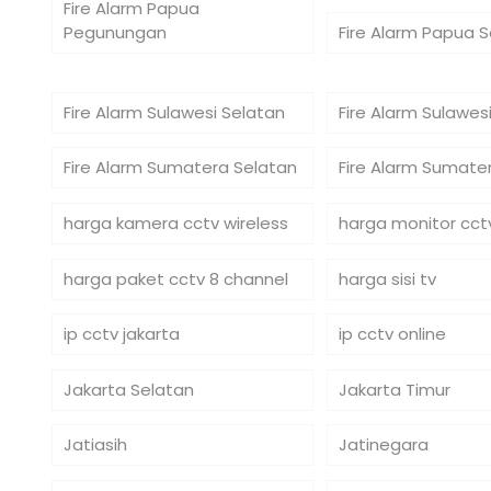
Fire Alarm Papua
Pegunungan
Fire Alarm Papua 
Fire Alarm Sulawesi Selatan
Fire Alarm Sulawe
Fire Alarm Sumatera Selatan
Fire Alarm Sumate
harga kamera cctv wireless
harga monitor cct
harga paket cctv 8 channel
harga sisi tv
ip cctv jakarta
ip cctv online
Jakarta Selatan
Jakarta Timur
Jatiasih
Jatinegara