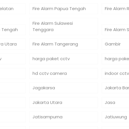
Selatan
Fire Alarm Papua Tengah
Fire Alarm 
Fire Alarm Sulawesi
si Tengah
Tenggara
Fire Alarm 
ra Utara
Fire Alarm Tangerang
Gambir
v
harga paket cctv
harga pake
hd cctv camera
indoor cctv
Jagakarsa
Jakarta Ba
Jakarta Utara
Jasa
Jatisampurna
Jatiuwung