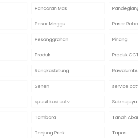
Pancoran Mas
Pandeglan
Pasar Minggu
Pasar Reb
Pesanggrahan
Pinang
Produk
Produk CC
Rangkasbitung
Rawalumb
Senen
service cct
spesifikasi cctv
Sukmajaya
Tambora
Tanah Aba
Tanjung Priok
Tapos