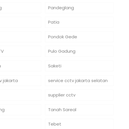
g
Pandeglang
o
Patia
Pondok Gede
TV
Pulo Gadung
u
Saketi
v jakarta
service cctv jakarta selatan
supplier cctv
ng
Tanah Sareal
Tebet