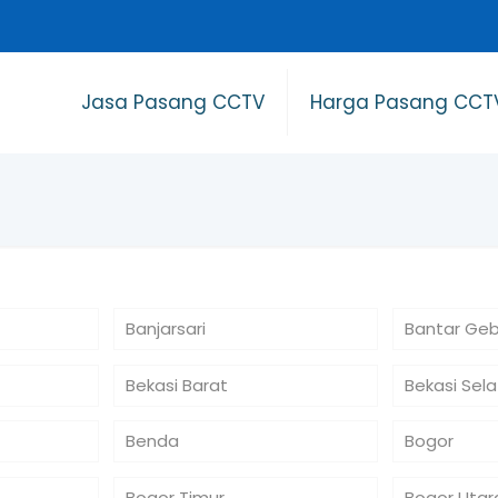
Jasa Pasang CCTV
Harga Pasang CCT
Banjarsari
Bantar Ge
Bekasi Barat
Bekasi Sel
Benda
Bogor
Bogor Timur
Bogor Utar