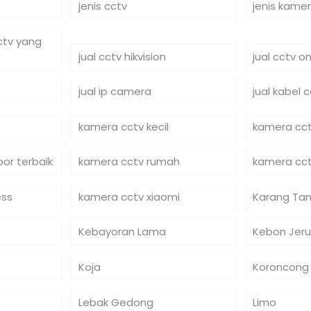
jenis cctv
jenis kame
cctv yang
jual cctv hikvision
jual cctv on
jual ip camera
jual kabel 
kamera cctv kecil
kamera cct
or terbaik
kamera cctv rumah
kamera cct
ess
kamera cctv xiaomi
Karang Tan
Kebayoran Lama
Kebon Jeru
Koja
Koroncong
Lebak Gedong
Limo