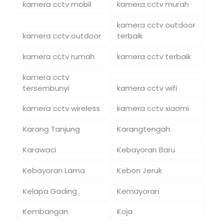
kamera cctv mobil
kamera cctv murah
kamera cctv outdoor
kamera cctv outdoor
terbaik
kamera cctv rumah
kamera cctv terbaik
kamera cctv
tersembunyi
kamera cctv wifi
kamera cctv wireless
kamera cctv xiaomi
Karang Tanjung
Karangtengah
Karawaci
Kebayoran Baru
Kebayoran Lama
Kebon Jeruk
Kelapa Gading
Kemayoran
Kembangan
Koja