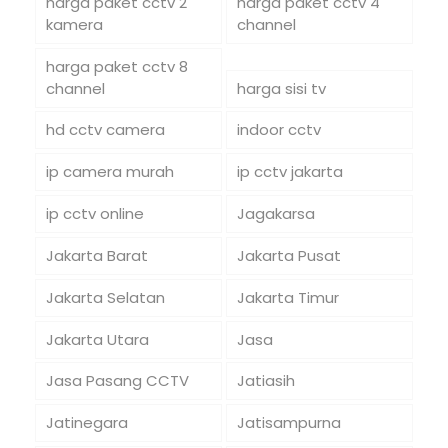
harga paket cctv 2
harga paket cctv 4
kamera
channel
harga paket cctv 8
channel
harga sisi tv
hd cctv camera
indoor cctv
ip camera murah
ip cctv jakarta
ip cctv online
Jagakarsa
Jakarta Barat
Jakarta Pusat
Jakarta Selatan
Jakarta Timur
Jakarta Utara
Jasa
Jasa Pasang CCTV
Jatiasih
Jatinegara
Jatisampurna