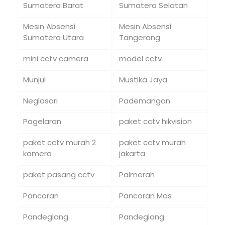
Sumatera Barat
Sumatera Selatan
Mesin Absensi
Mesin Absensi
Sumatera Utara
Tangerang
mini cctv camera
model cctv
Munjul
Mustika Jaya
Neglasari
Pademangan
Pagelaran
paket cctv hikvision
paket cctv murah 2
paket cctv murah
kamera
jakarta
paket pasang cctv
Palmerah
Pancoran
Pancoran Mas
Pandeglang
Pandeglang