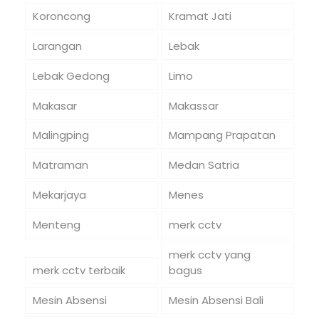
Koroncong
Kramat Jati
Larangan
Lebak
Lebak Gedong
Limo
Makasar
Makassar
Malingping
Mampang Prapatan
Matraman
Medan Satria
Mekarjaya
Menes
Menteng
merk cctv
merk cctv yang
merk cctv terbaik
bagus
Mesin Absensi
Mesin Absensi Bali