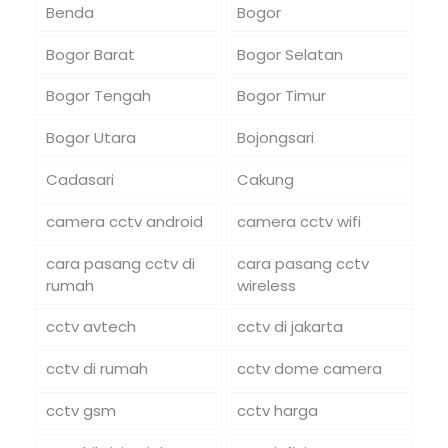
Benda
Bogor
Bogor Barat
Bogor Selatan
Bogor Tengah
Bogor Timur
Bogor Utara
Bojongsari
Cadasari
Cakung
camera cctv android
camera cctv wifi
cara pasang cctv di
cara pasang cctv
rumah
wireless
cctv avtech
cctv di jakarta
cctv di rumah
cctv dome camera
cctv gsm
cctv harga