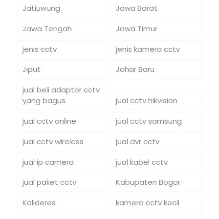
Jatiuwung
Jawa Barat
Jawa Tengah
Jawa Timur
jenis cctv
jenis kamera cctv
Jiput
Johar Baru
jual beli adaptor cctv
yang bagus
jual cctv hikvision
jual cctv online
jual cctv samsung
jual cctv wireless
jual dvr cctv
jual ip camera
jual kabel cctv
jual paket cctv
Kabupaten Bogor
Kalideres
kamera cctv kecil