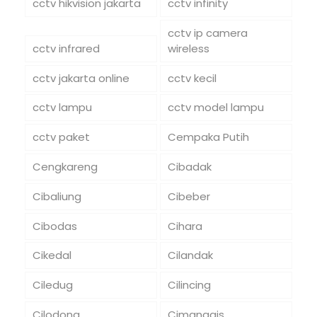
cctv hikvision jakarta
cctv infinity
cctv ip camera
cctv infrared
wireless
cctv jakarta online
cctv kecil
cctv lampu
cctv model lampu
cctv paket
Cempaka Putih
Cengkareng
Cibadak
Cibaliung
Cibeber
Cibodas
Cihara
Cikedal
Cilandak
Ciledug
Cilincing
Cilodong
Cimanggis