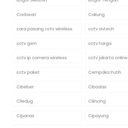
Cadasari
Cakung
cara pasang cctv wireless
cctv avtech
cctv gsm
cctv harga
cctv ip camera wireless
cctv jakarta online
cctv paket
Cempaka Putih
Cibeber
Cibodas
Ciledug
Cilincing
Cipanas
Cipayung