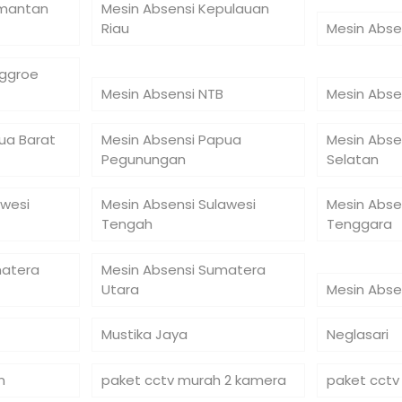
imantan
Mesin Absensi Kepulauan
Riau
Mesin Abse
nggroe
Mesin Absensi NTB
Mesin Abse
ua Barat
Mesin Absensi Papua
Mesin Abse
Pegunungan
Selatan
awesi
Mesin Absensi Sulawesi
Mesin Abse
Tengah
Tenggara
matera
Mesin Absensi Sumatera
Utara
Mesin Abse
Mustika Jaya
Neglasari
n
paket cctv murah 2 kamera
paket cctv