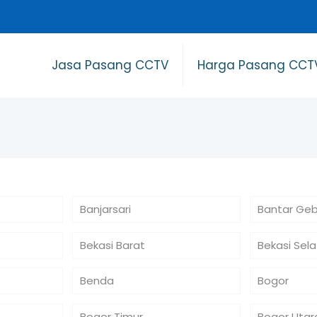
Jasa Pasang CCTV
Harga Pasang CCT
Banjarsari
Bantar Ge
Bekasi Barat
Bekasi Sel
Benda
Bogor
Bogor Timur
Bogor Utar