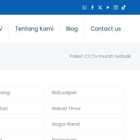
V
Tentang Kami
Blog
Contact us
Paket CCTv murah terbaik
bang
Batuceper
atan
Bekasi Timur
Bogor Barat
a
Bojongsari