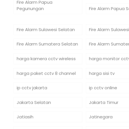
Fire Alarm Papua
Pegunungan
Fire Alarm Papua 
Fire Alarm Sulawesi Selatan
Fire Alarm Sulawe
Fire Alarm Sumatera Selatan
Fire Alarm Sumate
harga kamera cctv wireless
harga monitor cct
harga paket cctv 8 channel
harga sisi tv
ip cctv jakarta
ip cctv online
Jakarta Selatan
Jakarta Timur
Jatiasih
Jatinegara