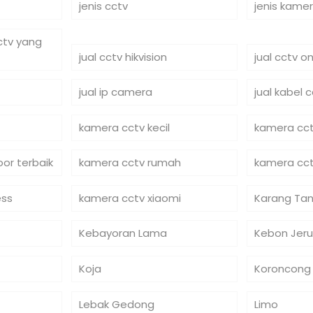
jenis cctv
jenis kame
cctv yang
jual cctv hikvision
jual cctv on
jual ip camera
jual kabel 
kamera cctv kecil
kamera cct
or terbaik
kamera cctv rumah
kamera cct
ess
kamera cctv xiaomi
Karang Tan
Kebayoran Lama
Kebon Jeru
Koja
Koroncong
Lebak Gedong
Limo