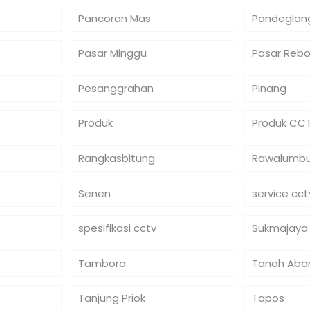
Pancoran Mas
Pandeglan
Pasar Minggu
Pasar Reb
Pesanggrahan
Pinang
Produk
Produk CC
Rangkasbitung
Rawalumb
Senen
service cct
spesifikasi cctv
Sukmajaya
Tambora
Tanah Aba
Tanjung Priok
Tapos