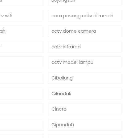
v wifi
cara pasang cctv di rumah
mah
cctv dome camera
y
cctv infrared
cctv model lampu
Cibaliung
Cilandak
Cinere
Cipondoh