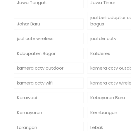
Jawa Tengah
Jawa Timur
jual beli adaptor 
Johar Baru
bagus
jual cctv wireless
jual dvr cctv
Kabupaten Bogor
Kalideres
kamera cctv outdoor
kamera cctv outdo
kamera cctv wifi
kamera cctv wirel
Karawaci
Kebayoran Baru
Kemayoran
Kembangan
Larangan
Lebak