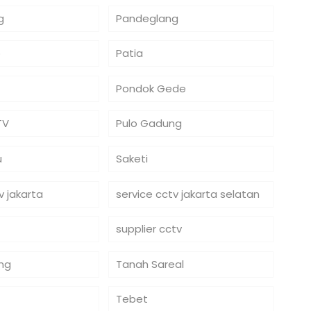
g
Pandeglang
o
Patia
Pondok Gede
TV
Pulo Gadung
u
Saketi
v jakarta
service cctv jakarta selatan
supplier cctv
ng
Tanah Sareal
Tebet