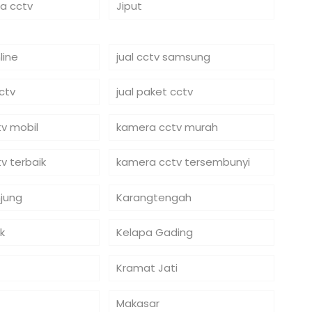
ra cctv
Jiput
line
jual cctv samsung
cctv
jual paket cctv
v mobil
kamera cctv murah
v terbaik
kamera cctv tersembunyi
jung
Karangtengah
k
Kelapa Gading
Kramat Jati
Makasar