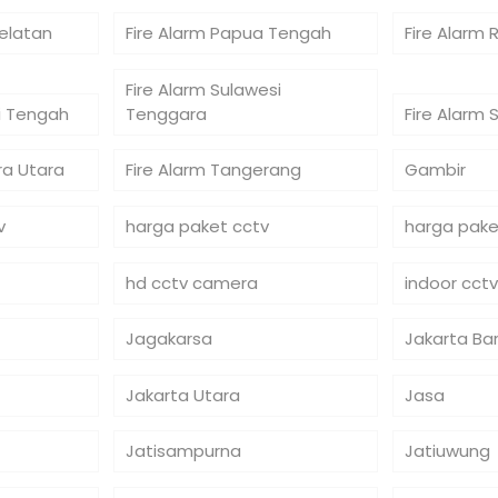
Selatan
Fire Alarm Papua Tengah
Fire Alarm 
Fire Alarm Sulawesi
si Tengah
Tenggara
Fire Alarm 
ra Utara
Fire Alarm Tangerang
Gambir
v
harga paket cctv
harga pake
hd cctv camera
indoor cctv
Jagakarsa
Jakarta Ba
Jakarta Utara
Jasa
Jatisampurna
Jatiuwung