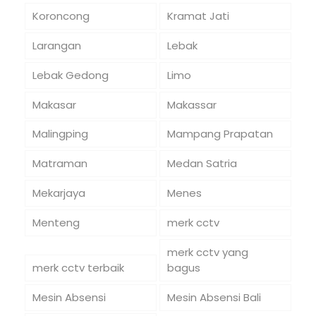
Koroncong
Kramat Jati
Larangan
Lebak
Lebak Gedong
Limo
Makasar
Makassar
Malingping
Mampang Prapatan
Matraman
Medan Satria
Mekarjaya
Menes
Menteng
merk cctv
merk cctv yang
merk cctv terbaik
bagus
Mesin Absensi
Mesin Absensi Bali