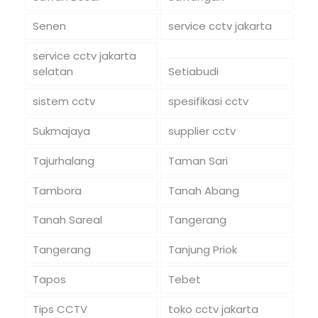
Senen
service cctv jakarta
service cctv jakarta
selatan
Setiabudi
sistem cctv
spesifikasi cctv
Sukmajaya
supplier cctv
Tajurhalang
Taman Sari
Tambora
Tanah Abang
Tanah Sareal
Tangerang
Tangerang
Tanjung Priok
Tapos
Tebet
Tips CCTV
toko cctv jakarta