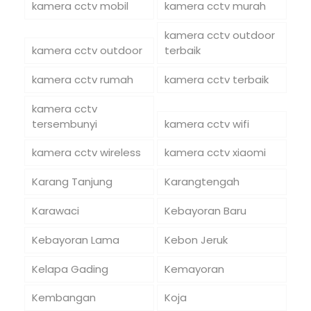
kamera cctv mobil
kamera cctv murah
kamera cctv outdoor
kamera cctv outdoor
terbaik
kamera cctv rumah
kamera cctv terbaik
kamera cctv
tersembunyi
kamera cctv wifi
kamera cctv wireless
kamera cctv xiaomi
Karang Tanjung
Karangtengah
Karawaci
Kebayoran Baru
Kebayoran Lama
Kebon Jeruk
Kelapa Gading
Kemayoran
Kembangan
Koja