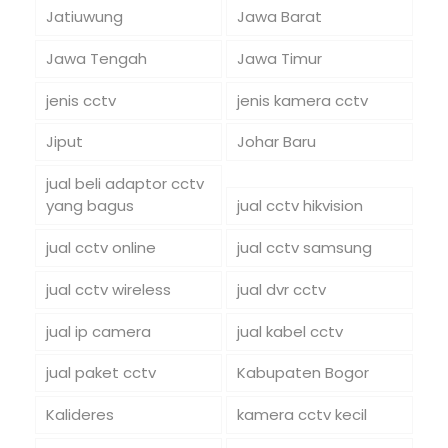
Jatiuwung
Jawa Barat
Jawa Tengah
Jawa Timur
jenis cctv
jenis kamera cctv
Jiput
Johar Baru
jual beli adaptor cctv
yang bagus
jual cctv hikvision
jual cctv online
jual cctv samsung
jual cctv wireless
jual dvr cctv
jual ip camera
jual kabel cctv
jual paket cctv
Kabupaten Bogor
Kalideres
kamera cctv kecil