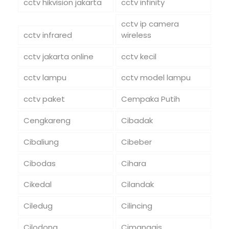
cctv hikvision jakarta
cctv infinity
cctv ip camera
cctv infrared
wireless
cctv jakarta online
cctv kecil
cctv lampu
cctv model lampu
cctv paket
Cempaka Putih
Cengkareng
Cibadak
Cibaliung
Cibeber
Cibodas
Cihara
Cikedal
Cilandak
Ciledug
Cilincing
Cilodong
Cimanggis