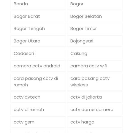
Benda
Bogor
Bogor Barat
Bogor Selatan
Bogor Tengah
Bogor Timur
Bogor Utara
Bojongsari
Cadasari
Cakung
camera cctv android
camera cctv wifi
cara pasang cctv di
cara pasang cctv
rumah
wireless
cctv avtech
cctv di jakarta
cctv di rumah
cctv dome camera
cctv gsm
cctv harga