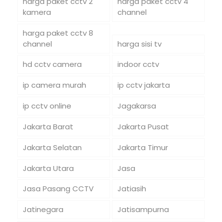
harga paket cctv 2
harga paket cctv 4
kamera
channel
harga paket cctv 8
channel
harga sisi tv
hd cctv camera
indoor cctv
ip camera murah
ip cctv jakarta
ip cctv online
Jagakarsa
Jakarta Barat
Jakarta Pusat
Jakarta Selatan
Jakarta Timur
Jakarta Utara
Jasa
Jasa Pasang CCTV
Jatiasih
Jatinegara
Jatisampurna