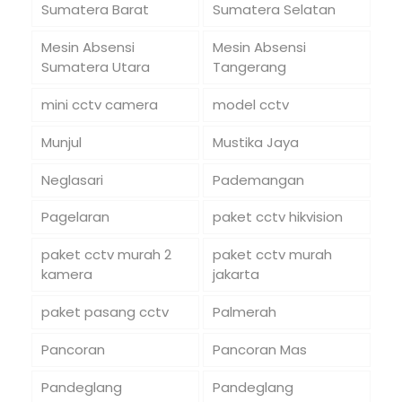
Sumatera Barat
Sumatera Selatan
Mesin Absensi
Mesin Absensi
Sumatera Utara
Tangerang
mini cctv camera
model cctv
Munjul
Mustika Jaya
Neglasari
Pademangan
Pagelaran
paket cctv hikvision
paket cctv murah 2
paket cctv murah
kamera
jakarta
paket pasang cctv
Palmerah
Pancoran
Pancoran Mas
Pandeglang
Pandeglang