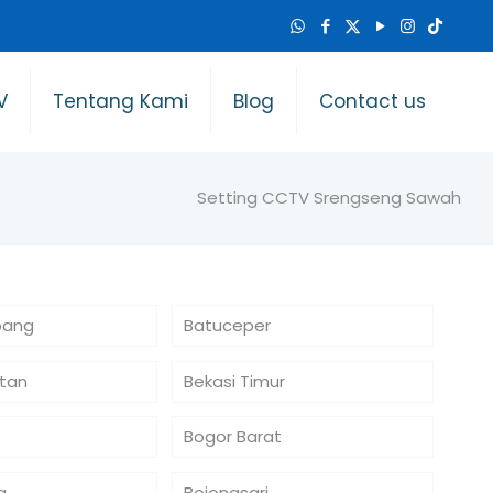
V
Tentang Kami
Blog
Contact us
Setting CCTV Srengseng Sawah
bang
Batuceper
atan
Bekasi Timur
Bogor Barat
a
Bojongsari