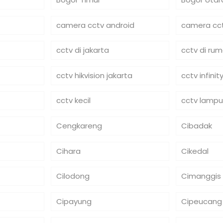
camera cctv android
camera cct
cctv di jakarta
cctv di ru
cctv hikvision jakarta
cctv infinit
cctv kecil
cctv lampu
Cengkareng
Cibadak
Cihara
Cikedal
Cilodong
Cimanggis
Cipayung
Cipeucang