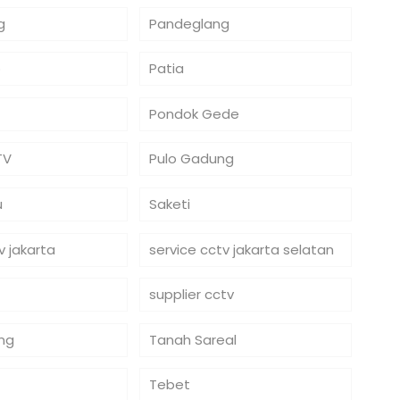
g
Pandeglang
o
Patia
Pondok Gede
TV
Pulo Gadung
u
Saketi
v jakarta
service cctv jakarta selatan
supplier cctv
ng
Tanah Sareal
Tebet