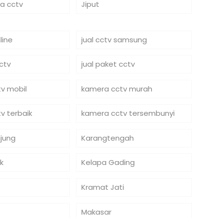
ra cctv
Jiput
line
jual cctv samsung
cctv
jual paket cctv
v mobil
kamera cctv murah
v terbaik
kamera cctv tersembunyi
jung
Karangtengah
k
Kelapa Gading
Kramat Jati
Makasar