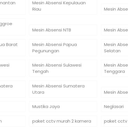
imantan
Mesin Absensi Kepulauan
Riau
Mesin Abse
nggroe
Mesin Absensi NTB
Mesin Abse
ua Barat
Mesin Absensi Papua
Mesin Abse
Pegunungan
Selatan
awesi
Mesin Absensi Sulawesi
Mesin Abse
Tengah
Tenggara
matera
Mesin Absensi Sumatera
Utara
Mesin Abse
Mustika Jaya
Neglasari
n
paket cctv murah 2 kamera
paket cctv