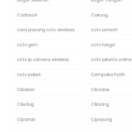
Cadasari
Cakung
cara pasang cctv wireless
cctv avtech
cctv gsm
cctv harga
cctv ip camera wireless
cctv jakarta online
cctv paket
Cempaka Putih
Cibeber
Cibodas
Ciledug
Cilincing
Cipanas
Cipayung