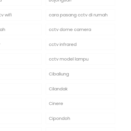
v wifi
cara pasang cctv di rumah
mah
cctv dome camera
y
cctv infrared
cctv model lampu
Cibaliung
Cilandak
Cinere
Cipondoh