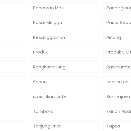
Pancoran Mas
Pandeglan
Pasar Minggu
Pasar Reb
Pesanggrahan
Pinang
Produk
Produk CC
Rangkasbitung
Rawalumb
Senen
service cct
spesifikasi cctv
Sukmajaya
Tambora
Tanah Aba
Tanjung Priok
Tapos