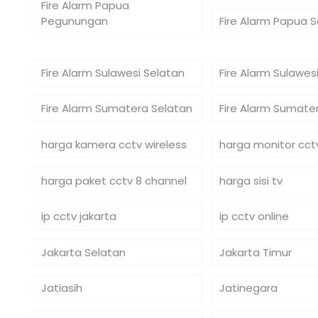
Fire Alarm Papua
Pegunungan
Fire Alarm Papua 
Fire Alarm Sulawesi Selatan
Fire Alarm Sulawe
Fire Alarm Sumatera Selatan
Fire Alarm Sumate
harga kamera cctv wireless
harga monitor cct
harga paket cctv 8 channel
harga sisi tv
ip cctv jakarta
ip cctv online
Jakarta Selatan
Jakarta Timur
Jatiasih
Jatinegara