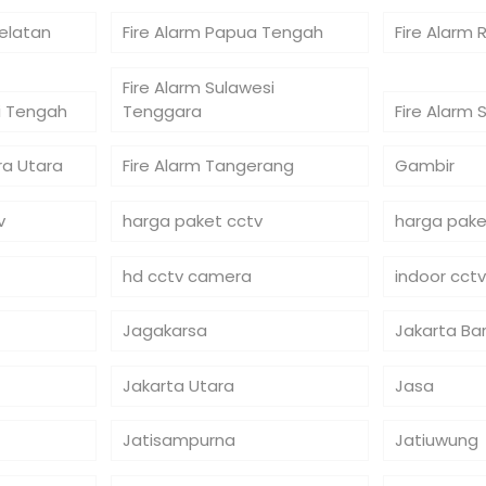
Selatan
Fire Alarm Papua Tengah
Fire Alarm 
Fire Alarm Sulawesi
si Tengah
Tenggara
Fire Alarm 
ra Utara
Fire Alarm Tangerang
Gambir
v
harga paket cctv
harga pake
hd cctv camera
indoor cctv
Jagakarsa
Jakarta Ba
Jakarta Utara
Jasa
Jatisampurna
Jatiuwung