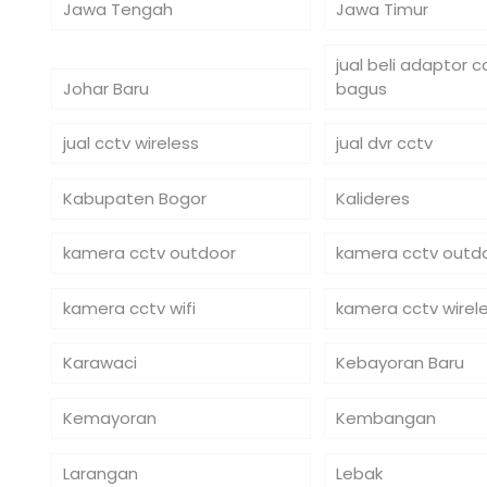
Jawa Tengah
Jawa Timur
jual beli adaptor 
Johar Baru
bagus
jual cctv wireless
jual dvr cctv
Kabupaten Bogor
Kalideres
kamera cctv outdoor
kamera cctv outdo
kamera cctv wifi
kamera cctv wirel
Karawaci
Kebayoran Baru
Kemayoran
Kembangan
Larangan
Lebak