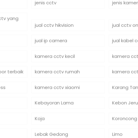
jenis cctv
jenis kame
cctv yang
jual cctv hikvision
jual cctv on
jual ip camera
jual kabel 
kamera cctv kecil
kamera cct
or terbaik
kamera cctv rumah
kamera cct
ess
kamera cctv xiaomi
Karang Tan
Kebayoran Lama
Kebon Jeru
Koja
Koroncong
Lebak Gedong
Limo