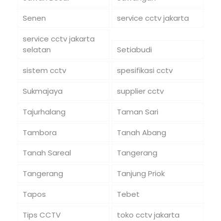
Senen
service cctv jakarta
service cctv jakarta
selatan
Setiabudi
sistem cctv
spesifikasi cctv
Sukmajaya
supplier cctv
Tajurhalang
Taman Sari
Tambora
Tanah Abang
Tanah Sareal
Tangerang
Tangerang
Tanjung Priok
Tapos
Tebet
Tips CCTV
toko cctv jakarta