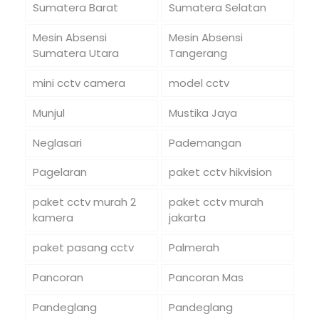
Sumatera Barat
Sumatera Selatan
Mesin Absensi
Mesin Absensi
Sumatera Utara
Tangerang
mini cctv camera
model cctv
Munjul
Mustika Jaya
Neglasari
Pademangan
Pagelaran
paket cctv hikvision
paket cctv murah 2
paket cctv murah
kamera
jakarta
paket pasang cctv
Palmerah
Pancoran
Pancoran Mas
Pandeglang
Pandeglang