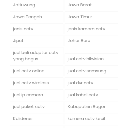
Jatiuwung
Jawa Barat
Jawa Tengah
Jawa Timur
jenis cctv
jenis kamera cctv
Jiput
Johar Baru
jual beli adaptor cctv
yang bagus
jual cctv hikvision
jual cctv online
jual cctv samsung
jual cctv wireless
jual dvr cctv
jual ip camera
jual kabel cctv
jual paket cctv
Kabupaten Bogor
Kalideres
kamera cctv kecil