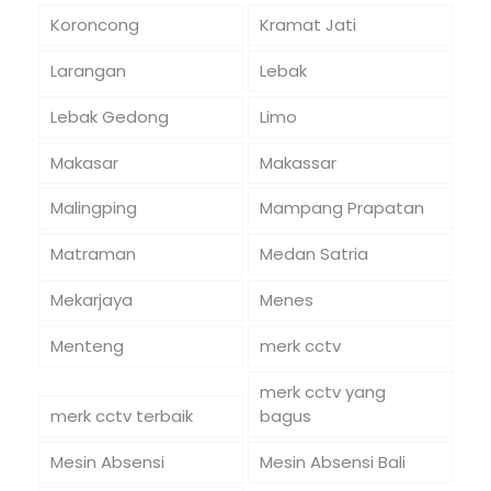
Koroncong
Kramat Jati
Larangan
Lebak
Lebak Gedong
Limo
Makasar
Makassar
Malingping
Mampang Prapatan
Matraman
Medan Satria
Mekarjaya
Menes
Menteng
merk cctv
merk cctv yang
merk cctv terbaik
bagus
Mesin Absensi
Mesin Absensi Bali