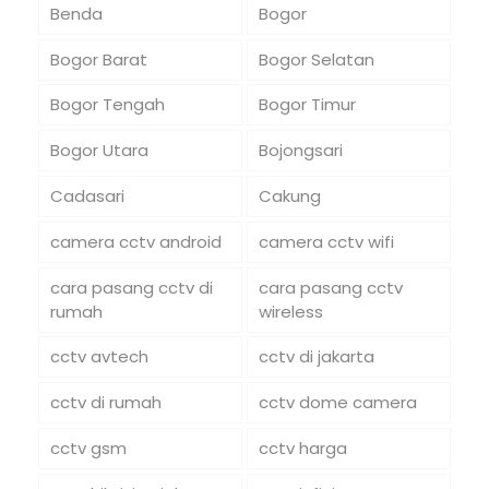
Benda
Bogor
Bogor Barat
Bogor Selatan
Bogor Tengah
Bogor Timur
Bogor Utara
Bojongsari
Cadasari
Cakung
camera cctv android
camera cctv wifi
cara pasang cctv di
cara pasang cctv
rumah
wireless
cctv avtech
cctv di jakarta
cctv di rumah
cctv dome camera
cctv gsm
cctv harga