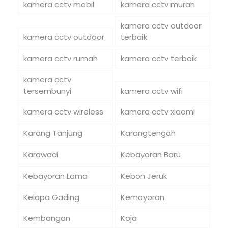
kamera cctv mobil
kamera cctv murah
kamera cctv outdoor
kamera cctv outdoor
terbaik
kamera cctv rumah
kamera cctv terbaik
kamera cctv
tersembunyi
kamera cctv wifi
kamera cctv wireless
kamera cctv xiaomi
Karang Tanjung
Karangtengah
Karawaci
Kebayoran Baru
Kebayoran Lama
Kebon Jeruk
Kelapa Gading
Kemayoran
Kembangan
Koja