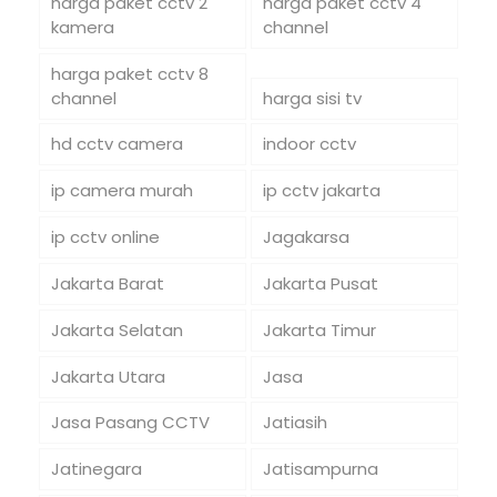
harga paket cctv 2
harga paket cctv 4
kamera
channel
harga paket cctv 8
channel
harga sisi tv
hd cctv camera
indoor cctv
ip camera murah
ip cctv jakarta
ip cctv online
Jagakarsa
Jakarta Barat
Jakarta Pusat
Jakarta Selatan
Jakarta Timur
Jakarta Utara
Jasa
Jasa Pasang CCTV
Jatiasih
Jatinegara
Jatisampurna