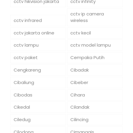
cctv hikvision jakarta
cctv infinity
cctv ip camera
cctv infrared
wireless
cctv jakarta online
cctv kecil
cctv lampu
cctv model lampu
cctv paket
Cempaka Putih
Cengkareng
Cibadak
Cibaliung
Cibeber
Cibodas
Cihara
Cikedal
Cilandak
Ciledug
Cilincing
Cilodong
Cimanggis