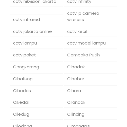
cctv hikvision jakarta
cctv infinity
cctv ip camera
cctv infrared
wireless
cctv jakarta online
cctv kecil
cctv lampu
cctv model lampu
cctv paket
Cempaka Putih
Cengkareng
Cibadak
Cibaliung
Cibeber
Cibodas
Cihara
Cikedal
Cilandak
Ciledug
Cilincing
Cilodong
Cimanggis