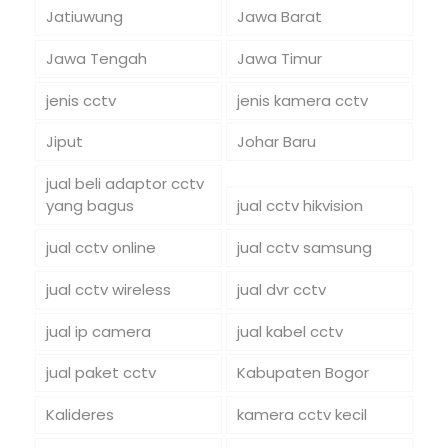
Jatiuwung
Jawa Barat
Jawa Tengah
Jawa Timur
jenis cctv
jenis kamera cctv
Jiput
Johar Baru
jual beli adaptor cctv
yang bagus
jual cctv hikvision
jual cctv online
jual cctv samsung
jual cctv wireless
jual dvr cctv
jual ip camera
jual kabel cctv
jual paket cctv
Kabupaten Bogor
Kalideres
kamera cctv kecil