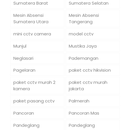
Sumatera Barat
Sumatera Selatan
Mesin Absensi
Mesin Absensi
Sumatera Utara
Tangerang
mini cctv camera
model cctv
Munjul
Mustika Jaya
Neglasari
Pademangan
Pagelaran
paket cctv hikvision
paket cctv murah 2
paket cctv murah
kamera
jakarta
paket pasang cctv
Palmerah
Pancoran
Pancoran Mas
Pandeglang
Pandeglang