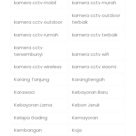
kamera cctv mobil
kamera cctv murah
kamera cctv outdoor
kamera cctv outdoor
terbaik
kamera cctv rumah
kamera cctv terbaik
kamera cctv
tersembunyi
kamera cctv wifi
kamera cctv wireless
kamera cctv xiaomi
Karang Tanjung
Karangtengah
Karawaci
Kebayoran Baru
Kebayoran Lama
Kebon Jeruk
Kelapa Gading
Kemayoran
Kembangan
Koja