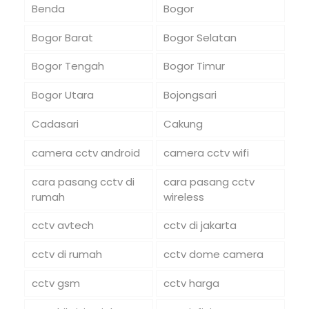
Benda
Bogor
Bogor Barat
Bogor Selatan
Bogor Tengah
Bogor Timur
Bogor Utara
Bojongsari
Cadasari
Cakung
camera cctv android
camera cctv wifi
cara pasang cctv di
cara pasang cctv
rumah
wireless
cctv avtech
cctv di jakarta
cctv di rumah
cctv dome camera
cctv gsm
cctv harga