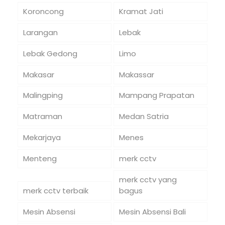
Koroncong
Kramat Jati
Larangan
Lebak
Lebak Gedong
Limo
Makasar
Makassar
Malingping
Mampang Prapatan
Matraman
Medan Satria
Mekarjaya
Menes
Menteng
merk cctv
merk cctv yang
merk cctv terbaik
bagus
Mesin Absensi
Mesin Absensi Bali