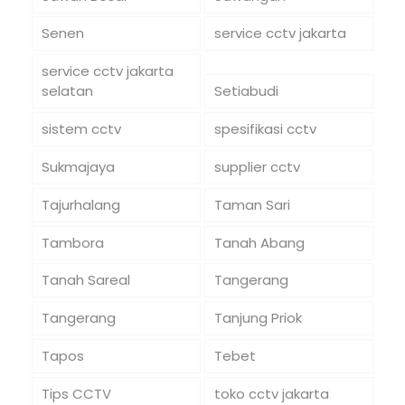
Senen
service cctv jakarta
service cctv jakarta
selatan
Setiabudi
sistem cctv
spesifikasi cctv
Sukmajaya
supplier cctv
Tajurhalang
Taman Sari
Tambora
Tanah Abang
Tanah Sareal
Tangerang
Tangerang
Tanjung Priok
Tapos
Tebet
Tips CCTV
toko cctv jakarta