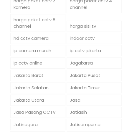
harga paket cctv 2
harga paket cctv 4
kamera
channel
harga paket cctv 8
channel
harga sisi tv
hd cctv camera
indoor cctv
ip camera murah
ip cctv jakarta
ip cctv online
Jagakarsa
Jakarta Barat
Jakarta Pusat
Jakarta Selatan
Jakarta Timur
Jakarta Utara
Jasa
Jasa Pasang CCTV
Jatiasih
Jatinegara
Jatisampurna